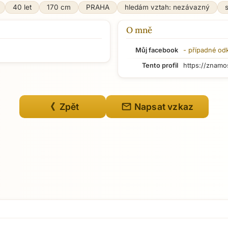
40 let
170 cm
PRAHA
hledám vztah: nezávazný
O mně
Můj facebook
- případné od
Tento profil
https://znamo
mail
《 Zpět
Napsat vzkaz