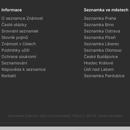
Informace
Seznamka ve městech
O seznamce Známost
Seznamka Praha
Časté otázky
Seznamka Brno
Srovnání seznamek
Seznamka Ostrava
Slovník pojmů
Seznamka Plzeň
Známost v číslech
Seznamka Liberec
Podmínky užití
Seznamka Olomouc
Ochrana soukromí
České Budějovice
Seznamování
Hradec Králové
Nápověda k seznamce
Ústí nad Labem
Kontakt
Seznamka Pardubice
Seznamka Známost sídlí na Vinohradech, Praha 3, 130 00, Česká republika