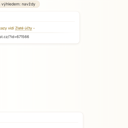
s výhledem: navždy
kazy vidí
Zlaté účty
-
st.cz/?id=671566