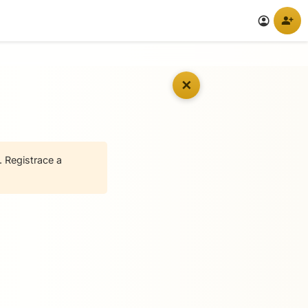
person_add
account_circle
✕
 Registrace a