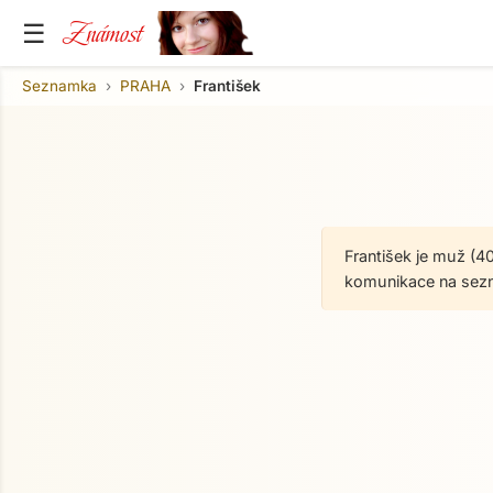
Známost
☰
Seznamka
PRAHA
František
František je muž (4
komunikace na sez
O mně