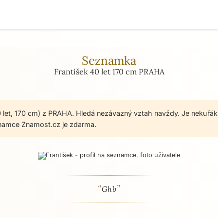
Seznamka
František 40 let 170 cm PRAHA
0 let, 170 cm) z PRAHA. Hledá nezávazný vztah navždy. Je nekuřák.
namce Znamost.cz je zdarma.
“
”
 - seznamka profil
Ghb