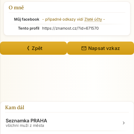
O mně
Můj facebook
- případné odkazy vidí
Zlaté účty
-
Tento profil
https://znamost.cz/?id=671570
mail
《 Zpět
Napsat vzkaz
Kam dál
Seznamka PRAHA
chevron_right
všichni muži z města