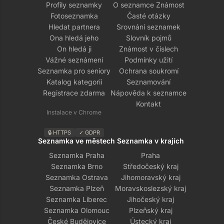
Profily seznamky
O seznamce Známost
Fotoseznamka
Časté otázky
Hledat partnera
Srovnání seznamek
Ona hledá jeho
Slovník pojmů
On hledá ji
Známost v číslech
Vážné seznámení
Podmínky užití
Seznamka pro seniory
Ochrana soukromí
Katalog kategorií
Seznamování
Registrace zdarma
Nápověda k seznamce
Kontakt
Instalace v Chrome
🔒 HTTPS
✓ GDPR
Seznamka ve městech
Seznamka v krajích
Seznamka Praha
Praha
Seznamka Brno
Středočeský kraj
Seznamka Ostrava
Jihomoravský kraj
Seznamka Plzeň
Moravskoslezský kraj
Seznamka Liberec
Jihočeský kraj
Seznamka Olomouc
Plzeňský kraj
České Budějovice
Ústecký kraj