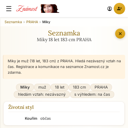
Známost
☰
person_add
account_circle
Seznamka
PRAHA
Miky
Seznamka
✕
Miky 18 let 183 cm PRAHA
Miky je muž (18 let, 183 cm) z PRAHA. Hledá nezávazný vztah na
čas. Registrace a komunikace na seznamce Znamost.cz je
zdarma.
Miky
muž
18 let
183 cm
PRAHA
hledám vztah: nezávazný
s výhledem: na čas
Životní styl
Kouřím
občas