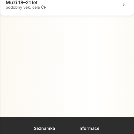
Muži 18–21 let
chevron_right
podobný věk, celá ČR
Přejít na hlavní obsah
Seznamka
Informace