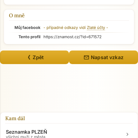
O mně
Můj facebook
- případné odkazy vidí
Zlaté účty
-
Tento profil
https://znamost.cz/?id=671572
mail
《 Zpět
Napsat vzkaz
Kam dál
Seznamka PLZEŇ
chevron_right
všichni muži z města