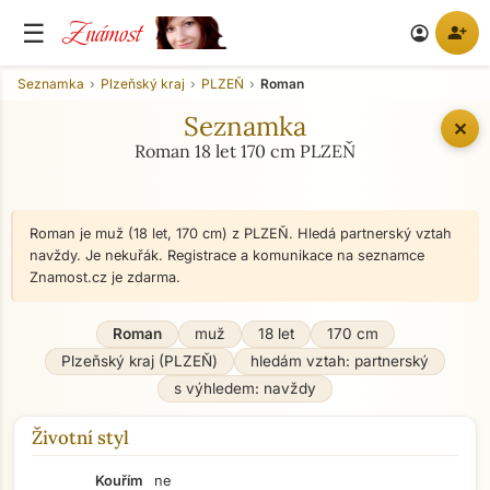
Známost
☰
person_add
account_circle
Seznamka
Plzeňský kraj
PLZEŇ
Roman
Seznamka
✕
Roman 18 let 170 cm PLZEŇ
Roman je muž (18 let, 170 cm) z PLZEŇ. Hledá partnerský vztah
navždy. Je nekuřák. Registrace a komunikace na seznamce
Znamost.cz je zdarma.
Roman
muž
18 let
170 cm
Plzeňský kraj (PLZEŇ)
hledám vztah: partnerský
s výhledem: navždy
Životní styl
Kouřím
ne