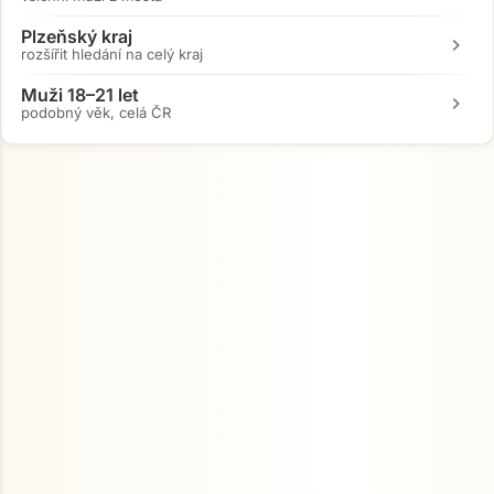
Plzeňský kraj
chevron_right
rozšířit hledání na celý kraj
Muži 18–21 let
chevron_right
podobný věk, celá ČR
Přejít na hlavní obsah