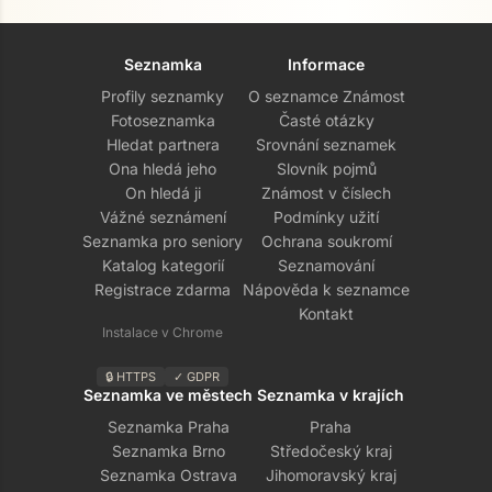
Seznamka
Informace
Profily seznamky
O seznamce Známost
Fotoseznamka
Časté otázky
Hledat partnera
Srovnání seznamek
Ona hledá jeho
Slovník pojmů
On hledá ji
Známost v číslech
Vážné seznámení
Podmínky užití
Seznamka pro seniory
Ochrana soukromí
Katalog kategorií
Seznamování
Registrace zdarma
Nápověda k seznamce
Kontakt
Instalace v Chrome
🔒 HTTPS
✓ GDPR
Seznamka ve městech
Seznamka v krajích
Seznamka Praha
Praha
Seznamka Brno
Středočeský kraj
Seznamka Ostrava
Jihomoravský kraj