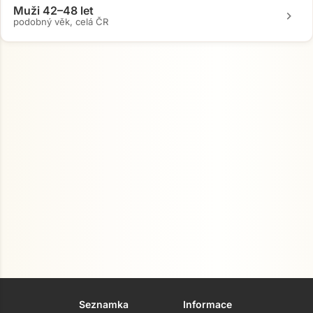
Muži 42–48 let
chevron_right
podobný věk, celá ČR
Seznamka
Informace