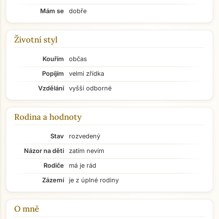
Mám se
dobře
Životní styl
Kouřím
občas
Popíjím
velmi zřídka
Vzdělání
vyšší odborné
Rodina a hodnoty
Stav
rozvedený
Názor na děti
zatím nevím
Rodiče
má je rád
Zázemí
je z úplné rodiny
O mně