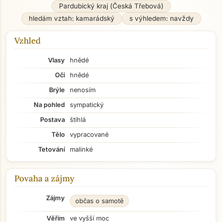
Pardubický kraj (Česká Třebová)
hledám vztah: kamarádský
s výhledem: navždy
Vzhled
Vlasy
hnědé
Oči
hnědé
Brýle
nenosím
Na pohled
sympatický
Postava
štíhlá
Tělo
vypracované
Tetování
malinké
Povaha a zájmy
Zájmy
občas o samotě
Věřím
ve vyšší moc