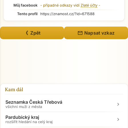
Můj facebook
- případné odkazy vidí
Zlaté účty
-
Tento profil
https://znamost.cz/?id=671588
mail
《 Zpět
Napsat vzkaz
Přejít na hlavní obsah
Kam dál
Seznamka Česká Třebová
chevron_right
všichni muži z města
Pardubický kraj
chevron_right
rozšířit hledání na celý kraj