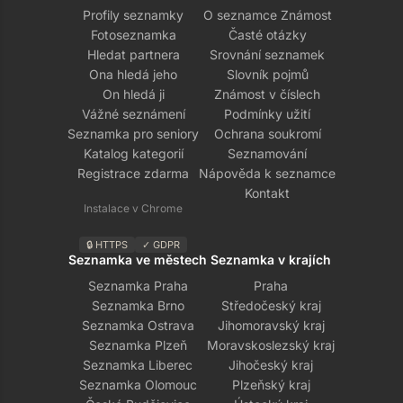
Profily seznamky
O seznamce Známost
Fotoseznamka
Časté otázky
Hledat partnera
Srovnání seznamek
Ona hledá jeho
Slovník pojmů
On hledá ji
Známost v číslech
Vážné seznámení
Podmínky užití
Seznamka pro seniory
Ochrana soukromí
Katalog kategorií
Seznamování
Registrace zdarma
Nápověda k seznamce
Kontakt
Instalace v Chrome
🔒 HTTPS
✓ GDPR
Seznamka ve městech
Seznamka v krajích
Seznamka Praha
Praha
Seznamka Brno
Středočeský kraj
Seznamka Ostrava
Jihomoravský kraj
Seznamka Plzeň
Moravskoslezský kraj
Seznamka Liberec
Jihočeský kraj
Seznamka Olomouc
Plzeňský kraj