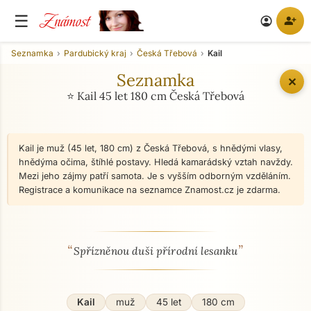
Známost
☰
person_add
account_circle
Seznamka
Pardubický kraj
Česká Třebová
Kail
Seznamka
✕
⭐ Kail 45 let 180 cm Česká Třebová
Kail je muž (45 let, 180 cm) z Česká Třebová, s hnědými vlasy,
hnědýma očima, štíhlé postavy. Hledá kamarádský vztah navždy.
Mezi jeho zájmy patří samota. Je s vyšším odborným vzděláním.
Registrace a komunikace na seznamce Znamost.cz je zdarma.
“
”
O mně - seznamka profil
Spřízněnou duši přírodní lesanku
Kail
muž
45 let
180 cm