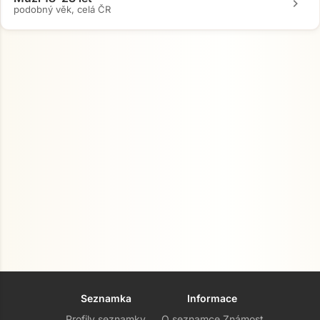
chevron_right
podobný věk, celá ČR
Seznamka
Informace
Profily seznamky
O seznamce Známost