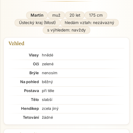
Martin
muž
20 let
175 cm
Ústecký kraj (Most)
hledám vztah: nezávazný
s výhledem: navždy
Vzhled
Vlasy
hnědé
Oči
zelené
Brýle
nenosím
Na pohled
běžný
Postava
při těle
Tělo
slabší
Hendikep
zcela jiný
Tetování
žádné