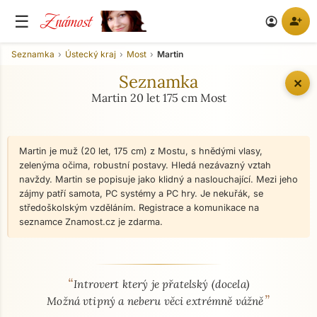
Známost
☰
person_add
account_circle
Seznamka
Ústecký kraj
Most
Martin
Seznamka
✕
Martin 20 let 175 cm Most
Martin je muž (20 let, 175 cm) z Mostu, s hnědými vlasy,
zelenýma očima, robustní postavy. Hledá nezávazný vztah
navždy. Martin se popisuje jako klidný a naslouchající. Mezi jeho
zájmy patří samota, PC systémy a PC hry. Je nekuřák, se
středoškolským vzděláním. Registrace a komunikace na
seznamce Znamost.cz je zdarma.
“
O mně - seznamka profil
Introvert který je přatelský (docela)
”
Možná vtipný a neberu věci extrémně vážně