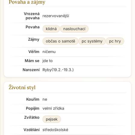
Povaha a zájmy
Vrozená
rezervovanější
povaha
Povaha
klidná
naslouchací
Zájmy
občas o samotě
pc systémy
pc hry
Věřím
ničemu
Mám se
jde to
Narození
Ryby
(19.2.-19.3.)
Životní styl
Kouřím
ne
Popíjím
velmi zřídka
Zvířátko
pejsek
Vzdělání
středoškolské