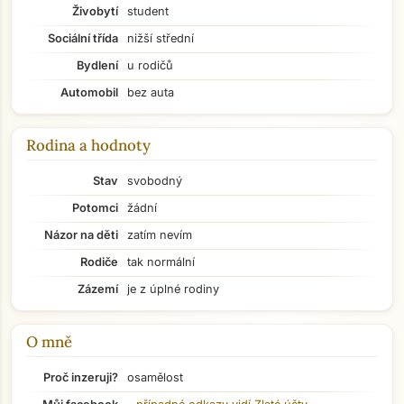
Živobytí
student
Sociální třída
nižší střední
Bydlení
u rodičů
Automobil
bez auta
Rodina a hodnoty
Stav
svobodný
Potomci
žádní
Názor na děti
zatím nevím
Rodiče
tak normální
Zázemí
je z úplné rodiny
O mně
Přejít na hlavní obsah
Proč inzeruji?
osamělost