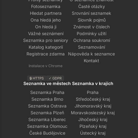
Fotoseznamka
Časté otázky
Hledat partnera
Srovnání seznamek
Ona hledá jeho
Slovník pojmů
On hledá ji
Známost v číslech
Vážné seznámení
Podmínky užití
Seznamka pro seniory
Ochrana soukromí
Katalog kategorií
Seznamování
Registrace zdarma
Nápověda k seznamce
Kontakt
Instalace v Chrome
🔒 HTTPS
✓ GDPR
Seznamka ve městech
Seznamka v krajích
Seznamka Praha
Praha
Seznamka Brno
Středočeský kraj
Seznamka Ostrava
Jihomoravský kraj
Seznamka Plzeň
Moravskoslezský kraj
Seznamka Liberec
Jihočeský kraj
Seznamka Olomouc
Plzeňský kraj
České Budějovice
Ústecký kraj