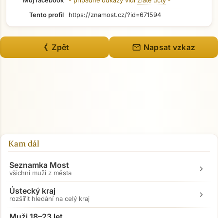
Můj facebook
- případné odkazy vidí
Zlaté účty
-
Tento profil
https://znamost.cz/?id=671594
mail
《 Zpět
Napsat vzkaz
Kam dál
Seznamka Most
chevron_right
všichni muži z města
Ústecký kraj
chevron_right
rozšířit hledání na celý kraj
Muži 18–23 let