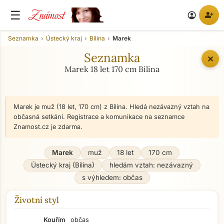
Známost
☰
person_add
account_circle
Seznamka
Ústecký kraj
Bílina
Marek
Seznamka
✕
Marek 18 let 170 cm Bílina
Marek je muž (18 let, 170 cm) z Bílina. Hledá nezávazný vztah na
občasná setkání. Registrace a komunikace na seznamce
Znamost.cz je zdarma.
Marek
muž
18 let
170 cm
Ústecký kraj (Bílina)
hledám vztah: nezávazný
s výhledem: občas
Životní styl
Kouřím
občas