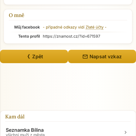
O mně
Můj facebook
- případné odkazy vidí
Zlaté účty
-
Tento profil
https://znamost.cz/?id=671597
mail
《 Zpět
Napsat vzkaz
Kam dál
Seznamka Bílina
chevron_right
všichni muži z města