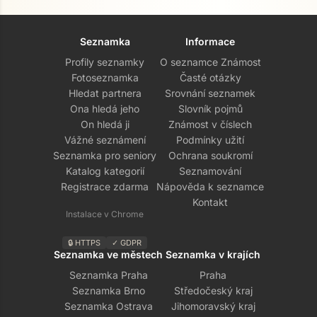
Seznamka
Informace
Profily seznamky
O seznamce Známost
Fotoseznamka
Časté otázky
Hledat partnera
Srovnání seznamek
Ona hledá jeho
Slovník pojmů
On hledá ji
Známost v číslech
Vážné seznámení
Podmínky užití
Seznamka pro seniory
Ochrana soukromí
Katalog kategorií
Seznamování
Registrace zdarma
Nápověda k seznamce
Kontakt
Instalace v Chrome
🔒 HTTPS
✓ GDPR
Seznamka ve městech
Seznamka v krajích
Seznamka Praha
Praha
Seznamka Brno
Středočeský kraj
Seznamka Ostrava
Jihomoravský kraj