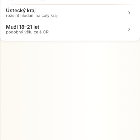
Ústecký kraj
chevron_right
rozšířit hledání na celý kraj
Muži 18–21 let
chevron_right
podobný věk, celá ČR
Přejít na hlavní obsah