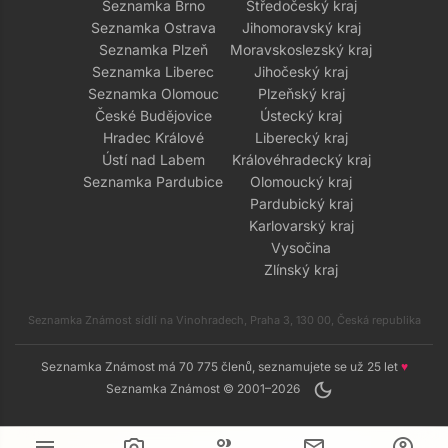
Seznamka Brno
Středočeský kraj
Seznamka Ostrava
Jihomoravský kraj
Seznamka Plzeň
Moravskoslezský kraj
Seznamka Liberec
Jihočeský kraj
Seznamka Olomouc
Plzeňský kraj
České Budějovice
Ústecký kraj
Hradec Králové
Liberecký kraj
Ústí nad Labem
Královéhradecký kraj
Seznamka Pardubice
Olomoucký kraj
Pardubický kraj
Karlovarský kraj
Vysočina
Zlínský kraj
Seznamka Známost sídlí na Vinohradech, Praha 3, 130 00, Česká republika
Seznamka Známost má 70 775 členů, seznamujete se už 25 let
♥
dark_mode
Seznamka Známost © 2001–2026
menu
camera_alt
group
mail
account_circle