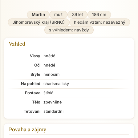
Martin
muž
39 let
186 cm
Jihomoravský kraj (BRNO)
hledám vztah: nezávazný
s výhledem: navždy
Vzhled
Vlasy
hnědé
Oči
hnědé
Brýle
nenosím
Na pohled
charismatický
Postava
štíhlá
Tělo
zpevněné
Tetování
standardní
Povaha a zájmy