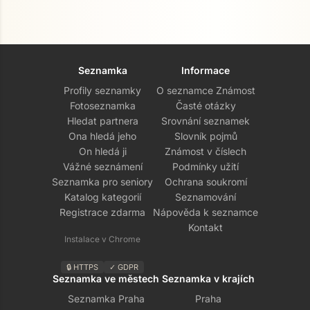
Seznamka
Informace
Profily seznamky
O seznamce Známost
Fotoseznamka
Časté otázky
Hledat partnera
Srovnání seznamek
Ona hledá jeho
Slovník pojmů
On hledá ji
Známost v číslech
Vážné seznámení
Podmínky užití
Seznamka pro seniory
Ochrana soukromí
Katalog kategorií
Seznamování
Registrace zdarma
Nápověda k seznamce
Kontakt
Instalace v Chrome
🔒 HTTPS
✓ GDPR
Seznamka ve městech
Seznamka v krajích
Seznamka Praha
Praha