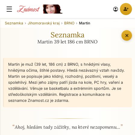
Známost
☰
person_add
account_circle
Seznamka
Jihomoravský kraj
BRNO
Martin
Seznamka
✕
Martin 39 let 186 cm BRNO
Martin je muž (39 let, 186 cm) z BRNO, s hnědými vlasy,
hnědýma očima, štíhlé postavy. Hledá nezávazný vztah navždy.
Martin se popisuje jako klidný, rozhodný, pozitivní, veselý a
spolehlivý. Mezi jeho zájmy patří jízda na kole, PC hry, vaření a
vzdělávání. Věnuje se basketbalu a extrémním sportům. Je se
středoškolským vzděláním. Registrace a komunikace na
seznamce Znamost.cz je zdarma.
“
”
O mně - seznamka profil
Ahoj, hledám tady zážitky, na které nezapomenu...