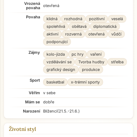
Vrozená
otevřená
povaha
Povaha
klidná
rozhodná
pozitivní
veselá
spolehlivá
obětavá
diplomatická
aktivní
rozverná
otevřená
vůdčí
podporující
Zájmy
kolo-jízda
pc hry
vaření
vzdělávání se
Tvorba hudby
střelba
grafický design
produkce
Sport
basketbal
x-trémní sporty
Věřím
v sebe
Mám se
dobře
Narození
Blíženci
(21.5.-21.6.)
Životní styl