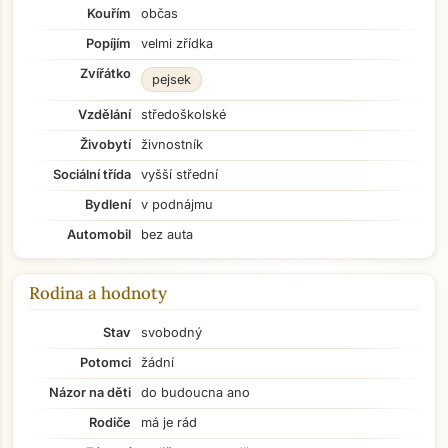
Kouřím
občas
Popíjím
velmi zřídka
Zvířátko
pejsek
Vzdělání
středoškolské
Živobytí
živnostník
Sociální třída
vyšší střední
Bydlení
v podnájmu
Automobil
bez auta
Rodina a hodnoty
Stav
svobodný
Potomci
žádní
Názor na děti
do budoucna ano
Rodiče
má je rád