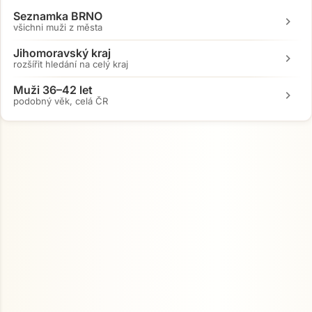
Seznamka BRNO
chevron_right
všichni muži z města
Jihomoravský kraj
chevron_right
rozšířit hledání na celý kraj
Muži 36–42 let
chevron_right
podobný věk, celá ČR