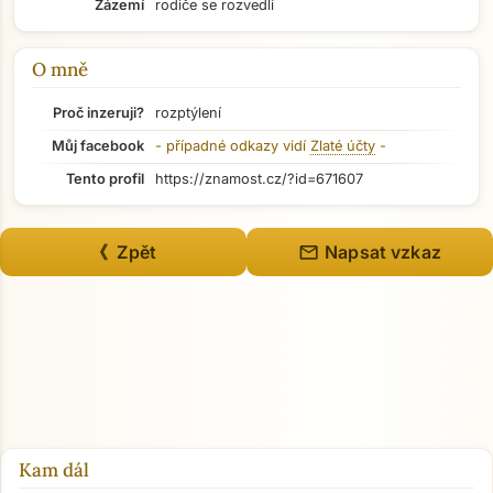
Zázemí
rodiče se rozvedli
Přejít na hlavní obsah
O mně
Proč inzeruji?
rozptýlení
Můj facebook
- případné odkazy vidí
Zlaté účty
-
Tento profil
https://znamost.cz/?id=671607
mail
《 Zpět
Napsat vzkaz
Kam dál