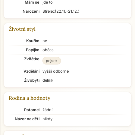
Mám se
jde to
Narození
Střelec
(22.11.-21.12.)
Životní styl
Kouřím
ne
Popíjím
občas
Zvířátko
pejsek
Vzdělání
vyšší odborné
Živobytí
dělník
Rodina a hodnoty
Potomci
žádní
Názor na děti
nikdy