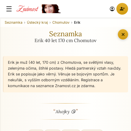
Známost
☰
person_add
account_circle
Seznamka
Ústecký kraj
Chomutov
Erik
Seznamka
✕
Erik 40 let 170 cm Chomutov
Erik je muž (40 let, 170 cm) z Chomutova, se světlými vlasy,
zelenýma očima, štíhlé postavy. Hledá partnerský vztah navždy.
Erik se popisuje jako věrný. Věnuje se bojovým sportům. Je
nekuřák, s vyšším odborným vzděláním. Registrace a
komunikace na seznamce Znamost.cz je zdarma.
“
”
O mně - seznamka profil
Ahojky 😘