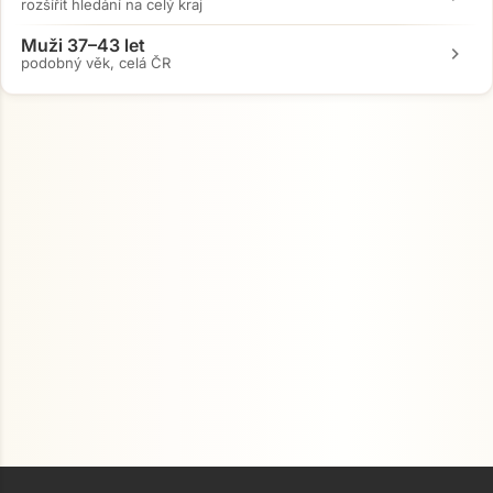
rozšířit hledání na celý kraj
Muži 37–43 let
chevron_right
podobný věk, celá ČR