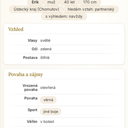
Erik
muž
40 let
170 cm
Ústecký kraj (Chomutov)
hledám vztah: partnerský
s výhledem: navždy
Vzhled
Vlasy
světlé
Oči
zelené
Postava
štíhlá
Povaha a zájmy
Vrozená
otevřená
povaha
Povaha
věrná
Sport
jiné boje
Věřím
v bolest