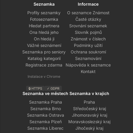
Seznamka
Informace
Profily seznamky
O seznamce Známost
Fotoseznamka
Časté otázky
Hledat partnera
Srovnání seznamek
Ona hledá jeho
Slovník pojmů
On hledá ji
Známost v číslech
Vážné seznámení
Podmínky užití
Seznamka pro seniory
Ochrana soukromí
Katalog kategorií
Seznamování
Registrace zdarma
Nápověda k seznamce
Kontakt
Instalace v Chrome
🔒 HTTPS
✓ GDPR
Seznamka ve městech
Seznamka v krajích
Seznamka Praha
Praha
Seznamka Brno
Středočeský kraj
Seznamka Ostrava
Jihomoravský kraj
Seznamka Plzeň
Moravskoslezský kraj
Seznamka Liberec
Jihočeský kraj