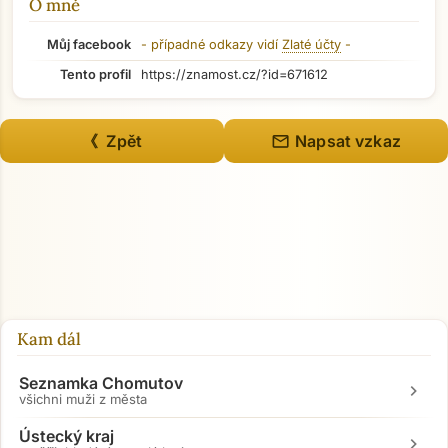
O mně
Můj facebook
- případné odkazy vidí
Zlaté účty
-
Tento profil
https://znamost.cz/?id=671612
mail
《 Zpět
Napsat vzkaz
Přejít na hlavní obsah
Kam dál
Seznamka Chomutov
chevron_right
všichni muži z města
Ústecký kraj
chevron_right