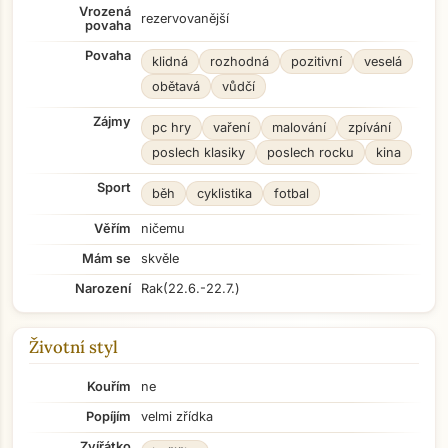
Vrozená
rezervovanější
povaha
Povaha
klidná
rozhodná
pozitivní
veselá
obětavá
vůdčí
Zájmy
pc hry
vaření
malování
zpívání
poslech klasiky
poslech rocku
kina
Sport
běh
cyklistika
fotbal
Věřím
ničemu
Mám se
skvěle
Narození
Rak
(22.6.-22.7.)
Životní styl
Kouřím
ne
Popíjím
velmi zřídka
Zvířátko