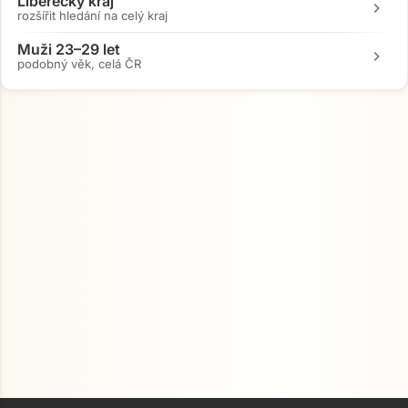
Liberecký kraj
chevron_right
rozšířit hledání na celý kraj
Muži 23–29 let
chevron_right
podobný věk, celá ČR