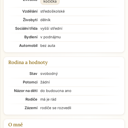
kočička
Vzdělání
středoškolské
Živobytí
dělník
Sociální třída
vyšší střední
Bydlení
v podnájmu
Automobil
bez auta
Rodina a hodnoty
Stav
svobodný
Potomci
žádní
Názor na děti
do budoucna ano
Rodiče
má je rád
Zázemí
rodiče se rozvedli
O mně
Přejít na hlavní obsah