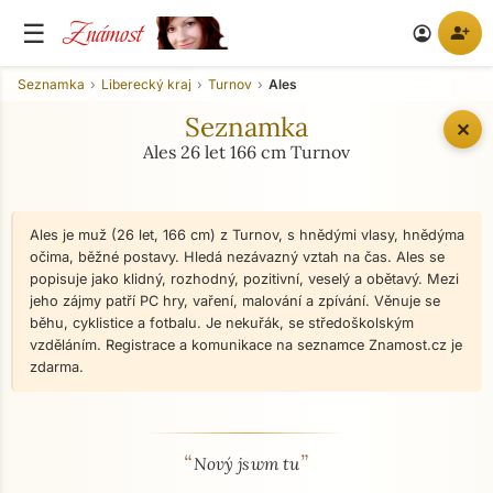
Známost
☰
person_add
account_circle
Seznamka
Liberecký kraj
Turnov
Ales
Seznamka
✕
Ales 26 let 166 cm Turnov
Ales je muž (26 let, 166 cm) z Turnov, s hnědými vlasy, hnědýma
očima, běžné postavy. Hledá nezávazný vztah na čas. Ales se
popisuje jako klidný, rozhodný, pozitivní, veselý a obětavý. Mezi
jeho zájmy patří PC hry, vaření, malování a zpívání. Věnuje se
běhu, cyklistice a fotbalu. Je nekuřák, se středoškolským
vzděláním. Registrace a komunikace na seznamce Znamost.cz je
zdarma.
“
”
O mně - seznamka profil
Nový jswm tu