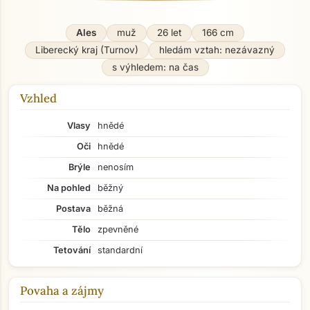
Ales
muž
26 let
166 cm
Liberecký kraj (Turnov)
hledám vztah: nezávazný
s výhledem: na čas
Vzhled
Vlasy
hnědé
Oči
hnědé
Brýle
nenosím
Na pohled
běžný
Postava
běžná
Tělo
zpevněné
Tetování
standardní
Povaha a zájmy