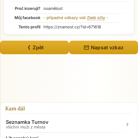
Proč inzeruji?
osamělost
Můj facebook
- případné odkazy vidí
Zlaté účty
-
Tento profil
https://znamost.cz/?id=671618
mail
《 Zpět
Napsat vzkaz
Kam dál
Seznamka Turnov
chevron_right
všichni muži z města