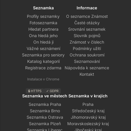
Seznamka
Informace
Profily seznamky
O seznamce Známost
Fotoseznamka
Časté otázky
Hledat partnera
Srovnání seznamek
Ona hledá jeho
Slovník pojmů
On hledá ji
Známost v číslech
Vážné seznámení
Podmínky užití
Seznamka pro seniory
Ochrana soukromí
Katalog kategorií
Seznamování
Registrace zdarma
Nápověda k seznamce
Kontakt
Instalace v Chrome
🔒 HTTPS
✓ GDPR
Seznamka ve městech
Seznamka v krajích
Seznamka Praha
Praha
Seznamka Brno
Středočeský kraj
Seznamka Ostrava
Jihomoravský kraj
Seznamka Plzeň
Moravskoslezský kraj
Seznamka Liberec
Jihočeský kraj