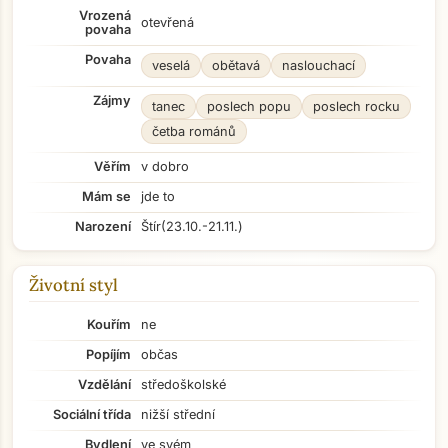
Vrozená
otevřená
povaha
Povaha
veselá
obětavá
naslouchací
Zájmy
tanec
poslech popu
poslech rocku
četba románů
Věřím
v dobro
Mám se
jde to
Narození
Štír
(23.10.-21.11.)
Životní styl
Kouřím
ne
Popíjím
občas
Vzdělání
středoškolské
Sociální třída
nižší střední
Bydlení
ve svém