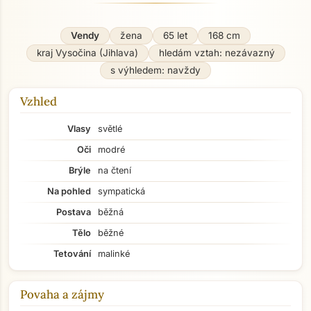
Vendy
žena
65 let
168 cm
kraj Vysočina (Jihlava)
hledám vztah: nezávazný
s výhledem: navždy
Vzhled
Vlasy
světlé
Oči
modré
Brýle
na čtení
Na pohled
sympatická
Postava
běžná
Tělo
běžné
Tetování
malinké
Povaha a zájmy