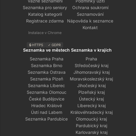
Vážné seznámení
Podmínky užití
Seznamka pro seniory
Ochrana soukromí
Katalog kategorií
Seznamování
Registrace zdarma
Nápověda k seznamce
Kontakt
Instalace v Chrome
🔒 HTTPS
✓ GDPR
Seznamka ve městech
Seznamka v krajích
Seznamka Praha
Praha
Seznamka Brno
Středočeský kraj
Seznamka Ostrava
Jihomoravský kraj
Seznamka Plzeň
Moravskoslezský kraj
Seznamka Liberec
Jihočeský kraj
Seznamka Olomouc
Plzeňský kraj
České Budějovice
Ústecký kraj
Hradec Králové
Liberecký kraj
Ústí nad Labem
Královéhradecký kraj
Seznamka Pardubice
Olomoucký kraj
Pardubický kraj
Karlovarský kraj