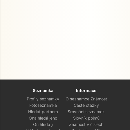
Seznamka
Informace
Profily seznamky
O seznamce Známost
Fotoseznamka
Časté otázky
Hledat partnera
Srovnání seznamek
Ona hledá jeho
Slovník pojmů
On hledá ji
Známost v číslech