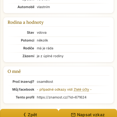
Automobil
vlastním
Rodina a hodnoty
Stav
vdova
Potomci
několik
Rodiče
má je ráda
Zázemí
je z úplné rodiny
O mně
Proč inzeruji?
osamělost
Můj facebook
- případné odkazy vidí
Zlaté účty
-
Přejít na hlavní obsah
Tento profil
https://znamost.cz/?id=671624
mail
《 Zpět
Napsat vzkaz