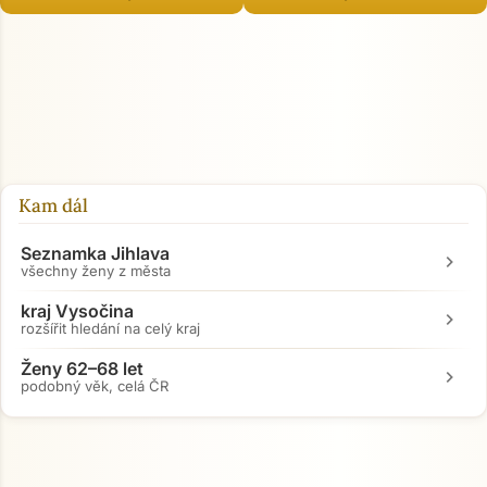
Kam dál
Seznamka Jihlava
chevron_right
všechny ženy z města
kraj Vysočina
chevron_right
rozšířit hledání na celý kraj
Ženy 62–68 let
chevron_right
podobný věk, celá ČR