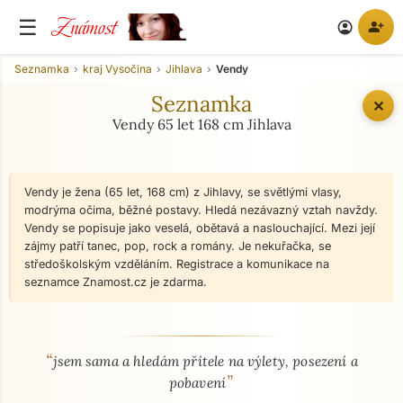
Známost
☰
person_add
account_circle
Seznamka
kraj Vysočina
Jihlava
Vendy
Seznamka
✕
Vendy 65 let 168 cm Jihlava
Vendy je žena (65 let, 168 cm) z Jihlavy, se světlými vlasy,
modrýma očima, běžné postavy. Hledá nezávazný vztah navždy.
Vendy se popisuje jako veselá, obětavá a naslouchající. Mezi její
zájmy patří tanec, pop, rock a romány. Je nekuřačka, se
středoškolským vzděláním. Registrace a komunikace na
seznamce Znamost.cz je zdarma.
“
O mně - seznamka profil
jsem sama a hledám přítele na výlety, posezení a
”
pobavení