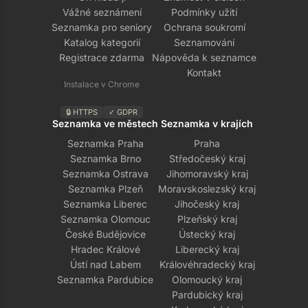
Vážné seznámení
Podmínky užití
Seznamka pro seniory
Ochrana soukromí
Katalog kategorií
Seznamování
Registrace zdarma
Nápověda k seznamce
Kontakt
Instalace v Chrome
🔒 HTTPS
✓ GDPR
Seznamka ve městech
Seznamka v krajích
Seznamka Praha
Praha
Seznamka Brno
Středočeský kraj
Seznamka Ostrava
Jihomoravský kraj
Seznamka Plzeň
Moravskoslezský kraj
Seznamka Liberec
Jihočeský kraj
Seznamka Olomouc
Plzeňský kraj
České Budějovice
Ústecký kraj
Hradec Králové
Liberecký kraj
Ústí nad Labem
Královéhradecký kraj
Seznamka Pardubice
Olomoucký kraj
Pardubický kraj