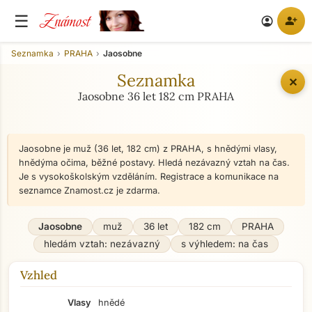
Známost
☰
person_add
account_circle
Seznamka
PRAHA
Jaosobne
Seznamka
✕
Jaosobne 36 let 182 cm PRAHA
Jaosobne je muž (36 let, 182 cm) z PRAHA, s hnědými vlasy,
hnědýma očima, běžné postavy. Hledá nezávazný vztah na čas.
Je s vysokoškolským vzděláním. Registrace a komunikace na
seznamce Znamost.cz je zdarma.
Jaosobne
muž
36 let
182 cm
PRAHA
hledám vztah: nezávazný
s výhledem: na čas
Vzhled
Vlasy
hnědé