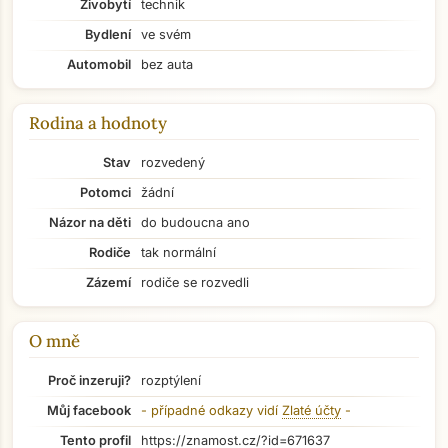
Živobytí
technik
Bydlení
ve svém
Automobil
bez auta
Rodina a hodnoty
Stav
rozvedený
Potomci
žádní
Názor na děti
do budoucna ano
Rodiče
tak normální
Zázemí
rodiče se rozvedli
O mně
Proč inzeruji?
rozptýlení
Můj facebook
- případné odkazy vidí
Zlaté účty
-
Tento profil
https://znamost.cz/?id=671637