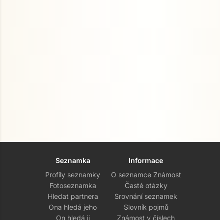
Seznamka
Informace
Profily seznamky
O seznamce Známost
Fotoseznamka
Časté otázky
Hledat partnera
Srovnání seznamek
Ona hledá jeho
Slovník pojmů
On hledá ji
Známost v číslech