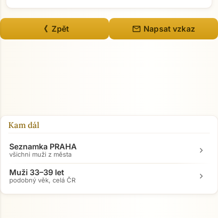
mail
《 Zpět
Napsat vzkaz
Přejít na hlavní obsah
Kam dál
Seznamka PRAHA
chevron_right
všichni muži z města
Muži 33–39 let
chevron_right
podobný věk, celá ČR