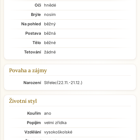
Oči
hnědé
Brýle
nosím
Na pohled
běžný
Postava
běžná
Tělo
běžné
Tetování
žádné
Povaha a zájmy
Narození
Střelec
(22.11.-21.12.)
Životní styl
Kouřím
ano
Popíjím
velmi zřídka
Vzdělání
vysokoškolské