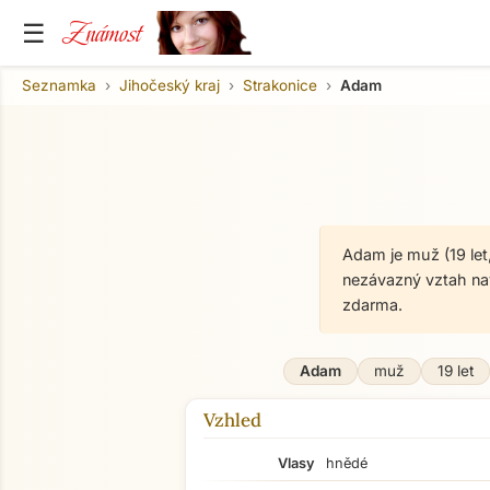
Známost
☰
Seznamka
Jihočeský kraj
Strakonice
Adam
Adam je muž (19 let
nezávazný vztah na
zdarma.
Adam
muž
19 let
Vzhled
Vlasy
hnědé