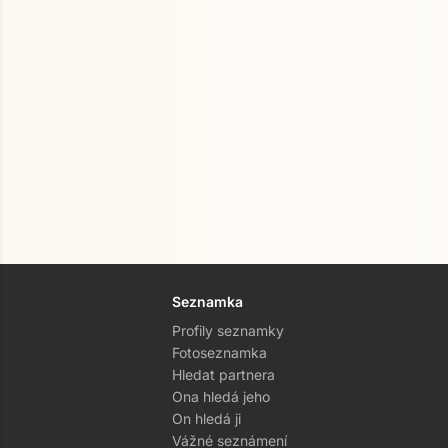
Seznamka
Profily seznamky
Fotoseznamka
Hledat partnera
Ona hledá jeho
On hledá ji
Vážné seznámení