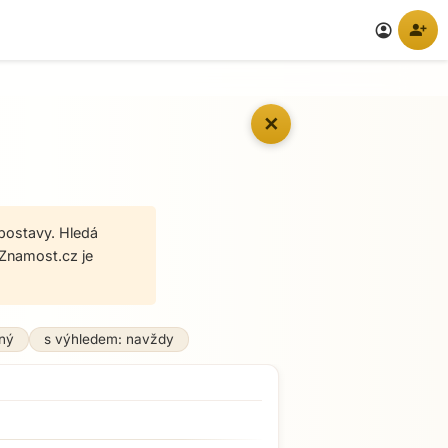
person_add
account_circle
✕
 postavy. Hledá
Znamost.cz je
ný
s výhledem: navždy