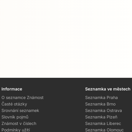
Informace
Seznamka ve městech
O seznamce Známost
Seznamka Praha
Časté otázky
Seznamka Brno
Srovnání seznamek
Seznamka Ostrava
Slovník pojmů
Seznamka Plzeň
Známost v číslech
Seznamka Liberec
Podmínky užití
Seznamka Olomouc