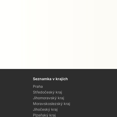
Seznamka v krajích
Praha
Středočeský kraj
Jihomoravský kraj
Moravskoslezský kraj
Jihočeský kraj
Plzeňský kraj