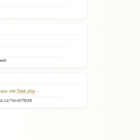
edli
kazy vidí
Zlaté účty
-
st.cz/?id=671638