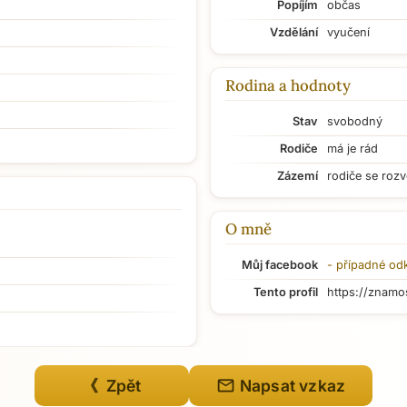
Popíjím
občas
Vzdělání
vyučení
Rodina a hodnoty
Stav
svobodný
Rodiče
má je rád
Zázemí
rodiče se rozv
O mně
Můj facebook
- případné od
Tento profil
https://znamo
mail
《 Zpět
Napsat vzkaz