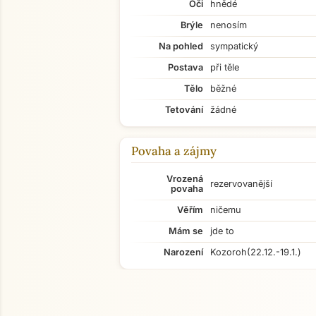
Oči
hnědé
Brýle
nenosím
Na pohled
sympatický
Postava
při těle
Tělo
běžné
Tetování
žádné
Povaha a zájmy
Vrozená
rezervovanější
povaha
Věřím
ničemu
Mám se
jde to
Narození
Kozoroh
(22.12.-19.1.)