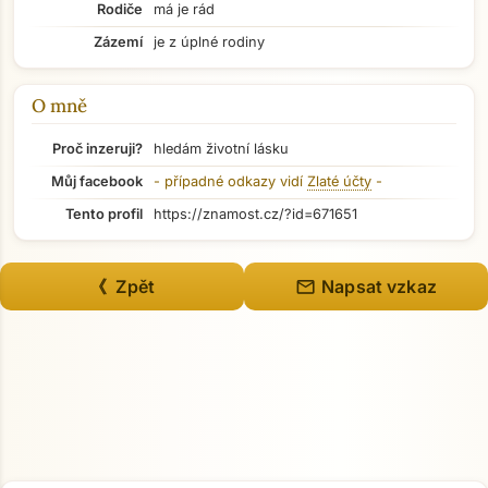
Rodiče
má je rád
Přejít na hlavní obsah
Zázemí
je z úplné rodiny
O mně
Proč inzeruji?
hledám životní lásku
Můj facebook
- případné odkazy vidí
Zlaté účty
-
Tento profil
https://znamost.cz/?id=671651
mail
《 Zpět
Napsat vzkaz