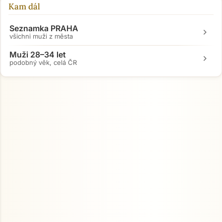
Kam dál
Seznamka PRAHA
chevron_right
všichni muži z města
Muži 28–34 let
chevron_right
podobný věk, celá ČR