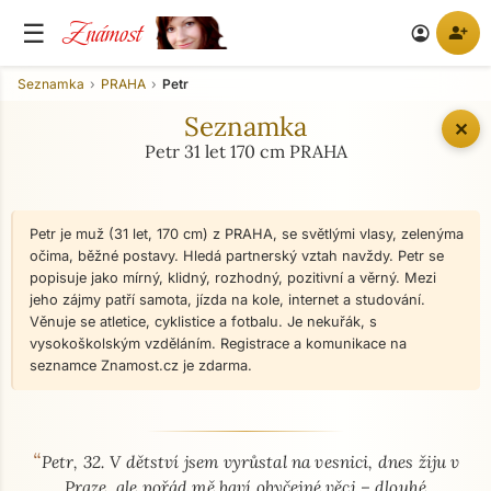
Známost
☰
person_add
account_circle
Seznamka
PRAHA
Petr
Seznamka
✕
Petr 31 let 170 cm PRAHA
Petr je muž (31 let, 170 cm) z PRAHA, se světlými vlasy, zelenýma
očima, běžné postavy. Hledá partnerský vztah navždy. Petr se
popisuje jako mírný, klidný, rozhodný, pozitivní a věrný. Mezi
jeho zájmy patří samota, jízda na kole, internet a studování.
Věnuje se atletice, cyklistice a fotbalu. Je nekuřák, s
vysokoškolským vzděláním. Registrace a komunikace na
seznamce Znamost.cz je zdarma.
“
O mně - seznamka profil
Petr, 32. V dětství jsem vyrůstal na vesnici, dnes žiju v
Praze, ale pořád mě baví obyčejné věci – dlouhé