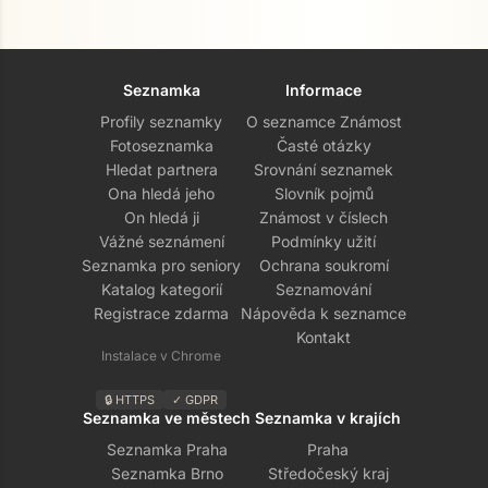
Seznamka
Informace
Profily seznamky
O seznamce Známost
Fotoseznamka
Časté otázky
Hledat partnera
Srovnání seznamek
Ona hledá jeho
Slovník pojmů
On hledá ji
Známost v číslech
Vážné seznámení
Podmínky užití
Seznamka pro seniory
Ochrana soukromí
Katalog kategorií
Seznamování
Registrace zdarma
Nápověda k seznamce
Kontakt
Instalace v Chrome
🔒 HTTPS
✓ GDPR
Seznamka ve městech
Seznamka v krajích
Seznamka Praha
Praha
Seznamka Brno
Středočeský kraj