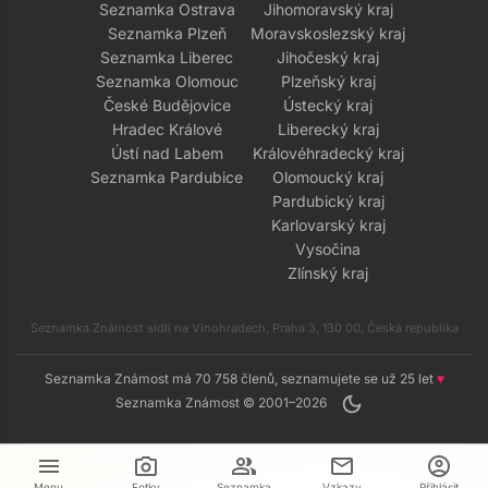
Seznamka Ostrava
Jihomoravský kraj
Seznamka Plzeň
Moravskoslezský kraj
Seznamka Liberec
Jihočeský kraj
Seznamka Olomouc
Plzeňský kraj
České Budějovice
Ústecký kraj
Hradec Králové
Liberecký kraj
Ústí nad Labem
Královéhradecký kraj
Seznamka Pardubice
Olomoucký kraj
Pardubický kraj
Karlovarský kraj
Vysočina
Zlínský kraj
Seznamka Známost sídlí na Vinohradech, Praha 3, 130 00, Česká republika
Seznamka Známost má 70 758 členů, seznamujete se už 25 let
♥
dark_mode
Seznamka Známost © 2001–2026
menu
camera_alt
group
mail
account_circle
Menu
Fotky
Seznamka
Vzkazy
Přihlásit