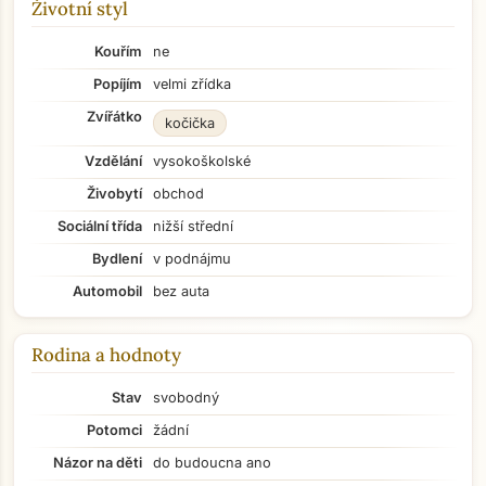
Životní styl
Kouřím
ne
Popíjím
velmi zřídka
Zvířátko
kočička
Vzdělání
vysokoškolské
Živobytí
obchod
Sociální třída
nižší střední
Bydlení
v podnájmu
Automobil
bez auta
Rodina a hodnoty
Stav
svobodný
Potomci
žádní
Názor na děti
do budoucna ano