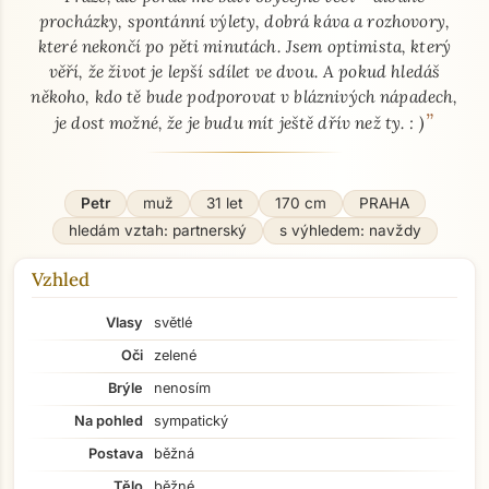
procházky, spontánní výlety, dobrá káva a rozhovory,
které nekončí po pěti minutách. Jsem optimista, který
věří, že život je lepší sdílet ve dvou. A pokud hledáš
někoho, kdo tě bude podporovat v bláznivých nápadech,
”
je dost možné, že je budu mít ještě dřív než ty. : )
Petr
muž
31 let
170 cm
PRAHA
hledám vztah: partnerský
s výhledem: navždy
Vzhled
Vlasy
světlé
Oči
zelené
Brýle
nenosím
Na pohled
sympatický
Postava
běžná
Tělo
běžné