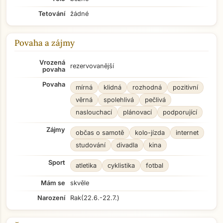
Tetování
žádné
Povaha a zájmy
Vrozená
rezervovanější
povaha
Povaha
mírná
klidná
rozhodná
pozitivní
věrná
spolehlivá
pečlivá
naslouchací
plánovací
podporující
Zájmy
občas o samotě
kolo-jízda
internet
studování
divadla
kina
Sport
atletika
cyklistika
fotbal
Mám se
skvěle
Narození
Rak
(22.6.-22.7.)