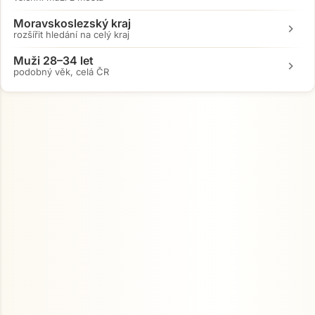
Moravskoslezský kraj
chevron_right
rozšířit hledání na celý kraj
Muži 28–34 let
chevron_right
podobný věk, celá ČR
Přejít na hlavní obsah