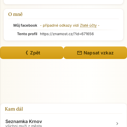
O mně
Můj facebook
- případné odkazy vidí
Zlaté účty
-
Tento profil
https://znamost.cz/?id=671656
mail
《 Zpět
Napsat vzkaz
Kam dál
Seznamka Krnov
chevron_right
všichni muži z města