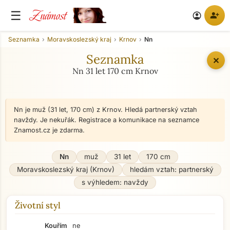
Známost
☰
person_add
account_circle
Seznamka
Moravskoslezský kraj
Krnov
Nn
Seznamka
✕
Nn 31 let 170 cm Krnov
Nn je muž (31 let, 170 cm) z Krnov. Hledá partnerský vztah
navždy. Je nekuřák. Registrace a komunikace na seznamce
Znamost.cz je zdarma.
Nn
muž
31 let
170 cm
Moravskoslezský kraj (Krnov)
hledám vztah: partnerský
s výhledem: navždy
Životní styl
Kouřím
ne