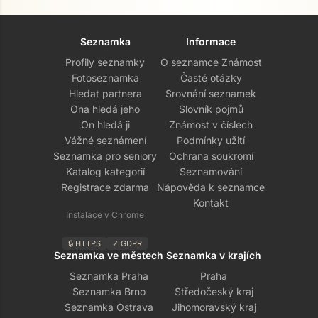
Seznamka
Informace
Profily seznamky
O seznamce Známost
Fotoseznamka
Časté otázky
Hledat partnera
Srovnání seznamek
Ona hledá jeho
Slovník pojmů
On hledá ji
Známost v číslech
Vážné seznámení
Podmínky užití
Seznamka pro seniory
Ochrana soukromí
Katalog kategorií
Seznamování
Registrace zdarma
Nápověda k seznamce
Kontakt
Instalace v Chrome
🔒 HTTPS
✓ GDPR
Seznamka ve městech
Seznamka v krajích
Seznamka Praha
Praha
Seznamka Brno
Středočeský kraj
Seznamka Ostrava
Jihomoravský kraj