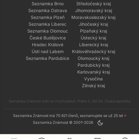
Seznamka Brno
Středočeský kraj
Seznamka Ostrava
Jihomoravský kraj
Seznamka Plzeň
Moravskoslezský kraj
Seznamka Liberec
Jihočeský kraj
Seznamka Olomouc
Plzeňský kraj
České Budějovice
Ústecký kraj
Hradec Králové
Liberecký kraj
Ústí nad Labem
Královéhradecký kraj
Seznamka Pardubice
Olomoucký kraj
Pardubický kraj
Karlovarský kraj
Vysočina
Zlínský kraj
Seznamka Známost sídlí na Vinohradech, Praha 3, 130 00, Česká republika
Seznamka Známost má 70 621 členů, seznamujete se už 25 let
♥
dark_mode
Seznamka Známost © 2001–2026