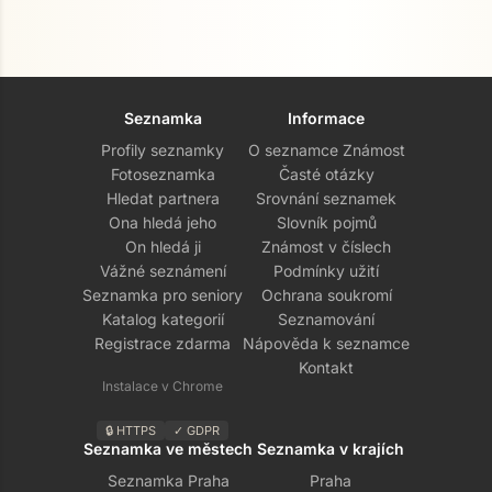
Seznamka
Informace
Profily seznamky
O seznamce Známost
Fotoseznamka
Časté otázky
Hledat partnera
Srovnání seznamek
Ona hledá jeho
Slovník pojmů
On hledá ji
Známost v číslech
Vážné seznámení
Podmínky užití
Přejít na hlavní obsah
Seznamka pro seniory
Ochrana soukromí
Katalog kategorií
Seznamování
Registrace zdarma
Nápověda k seznamce
Kontakt
Instalace v Chrome
🔒 HTTPS
✓ GDPR
Seznamka ve městech
Seznamka v krajích
Seznamka Praha
Praha