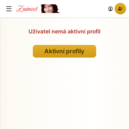
Známost
☰
person_add
account_circle
Uživatel nemá aktivní profil
Aktivní profily