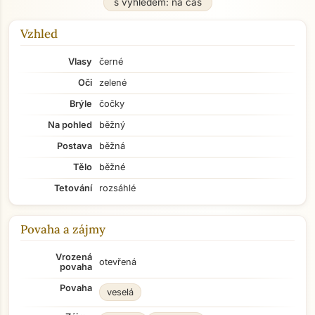
s výhledem: na čas
Vzhled
Vlasy
černé
Oči
zelené
Brýle
čočky
Na pohled
běžný
Postava
běžná
Tělo
běžné
Tetování
rozsáhlé
Povaha a zájmy
Vrozená
otevřená
povaha
Povaha
veselá