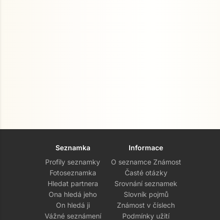
Seznamka
Informace
Profily seznamky
O seznamce Známost
Fotoseznamka
Časté otázky
Hledat partnera
Srovnání seznamek
Ona hledá jeho
Slovník pojmů
On hledá ji
Známost v číslech
Vážné seznámení
Podmínky užití