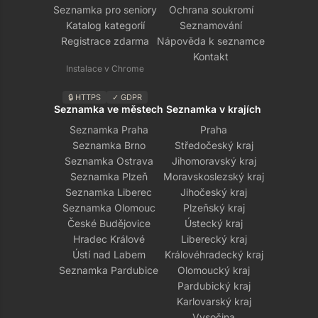
Seznamka pro seniory
Ochrana soukromí
Katalog kategorií
Seznamování
Registrace zdarma
Nápověda k seznamce
Kontakt
Instalace v Chrome
🔒 HTTPS
✓ GDPR
Seznamka ve městech
Seznamka v krajích
Seznamka Praha
Praha
Seznamka Brno
Středočeský kraj
Seznamka Ostrava
Jihomoravský kraj
Seznamka Plzeň
Moravskoslezský kraj
Seznamka Liberec
Jihočeský kraj
Seznamka Olomouc
Plzeňský kraj
České Budějovice
Ústecký kraj
Hradec Králové
Liberecký kraj
Ústí nad Labem
Královéhradecký kraj
Seznamka Pardubice
Olomoucký kraj
Pardubický kraj
Karlovarský kraj
Vysočina