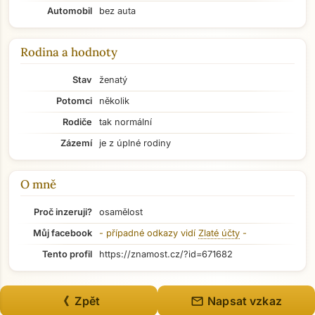
Automobil
bez auta
Rodina a hodnoty
Stav
ženatý
Potomci
několik
Rodiče
tak normální
Zázemí
je z úplné rodiny
O mně
Proč inzeruji?
osamělost
Můj facebook
- případné odkazy vidí
Zlaté účty
-
Přejít na hlavní obsah
Tento profil
https://znamost.cz/?id=671682
mail
《 Zpět
Napsat vzkaz