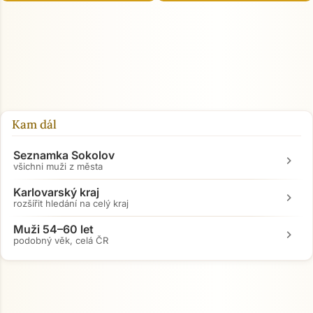
Kam dál
Seznamka Sokolov
chevron_right
všichni muži z města
Karlovarský kraj
chevron_right
rozšířit hledání na celý kraj
Muži 54–60 let
chevron_right
podobný věk, celá ČR