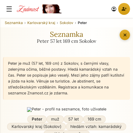
Známost
☰
person_add
account_circle
Seznamka
Karlovarský kraj
Sokolov
Peter
Seznamka
✕
Peter 57 let 169 cm Sokolov
Peter je muž (57 let, 169 cm) z Sokolov, s černými vlasy,
zelenýma očima, běžné postavy. Hledá kamarádský vztah na
čas. Peter se popisuje jako veselý. Mezi jeho zájmy patří kutilství
a jízda na kole. Věnuje se turistice. Je abstinent, se
středoškolským vzděláním. Registrace a komunikace na
seznamce Znamost.cz je zdarma.
Peter
muž
57 let
169 cm
Karlovarský kraj (Sokolov)
hledám vztah: kamarádský