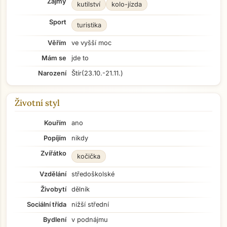
Zájmy
kutilství
kolo-jízda
Sport
turistika
Věřím
ve vyšší moc
Mám se
jde to
Narození
Štír
(23.10.-21.11.)
Životní styl
Kouřím
ano
Popíjím
nikdy
Zvířátko
kočička
Vzdělání
středoškolské
Živobytí
dělník
Sociální třída
nižší střední
Bydlení
v podnájmu