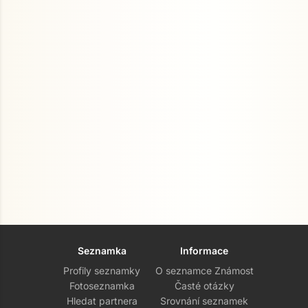
Seznamka
Informace
Profily seznamky
O seznamce Známost
Fotoseznamka
Časté otázky
Hledat partnera
Srovnání seznamek