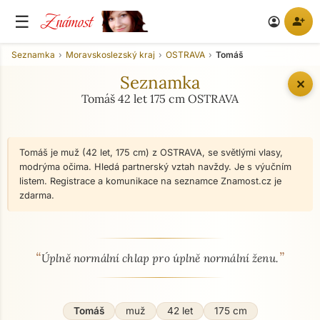
Známost
☰
person_add
account_circle
Seznamka
Moravskoslezský kraj
OSTRAVA
Tomáš
Seznamka
✕
Tomáš 42 let 175 cm OSTRAVA
Tomáš je muž (42 let, 175 cm) z OSTRAVA, se světlými vlasy,
modrýma očima. Hledá partnerský vztah navždy. Je s výučním
listem. Registrace a komunikace na seznamce Znamost.cz je
zdarma.
“
”
O mně - seznamka profil
Úplně normální chlap pro úplně normální ženu.
Tomáš
muž
42 let
175 cm