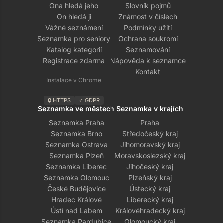
Ona hledá jeho
Slovník pojmů
On hledá ji
Známost v číslech
Vážné seznámení
Podmínky užití
Seznamka pro seniory
Ochrana soukromí
Katalog kategorií
Seznamování
Registrace zdarma
Nápověda k seznamce
Kontakt
Instalace v Chrome
🔒 HTTPS
✓ GDPR
Seznamka ve městech
Seznamka v krajích
Seznamka Praha
Praha
Seznamka Brno
Středočeský kraj
Seznamka Ostrava
Jihomoravský kraj
Seznamka Plzeň
Moravskoslezský kraj
Seznamka Liberec
Jihočeský kraj
Seznamka Olomouc
Plzeňský kraj
České Budějovice
Ústecký kraj
Hradec Králové
Liberecký kraj
Ústí nad Labem
Královéhradecký kraj
Seznamka Pardubice
Olomoucký kraj