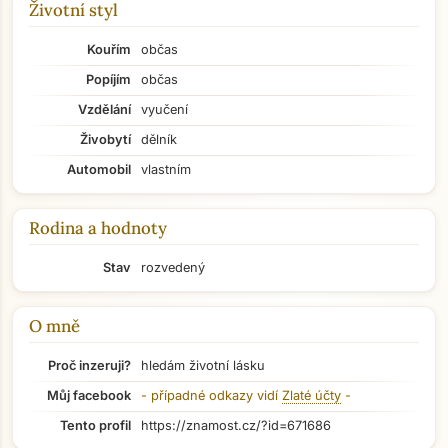
Životní styl
Kouřím
občas
Popíjím
občas
Vzdělání
vyučení
Živobytí
dělník
Automobil
vlastním
Rodina a hodnoty
Stav
rozvedený
O mně
Proč inzeruji?
hledám životní lásku
Můj facebook
- případné odkazy vidí
Zlaté účty
-
Tento profil
https://znamost.cz/?id=671686