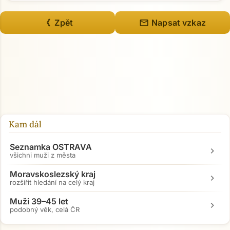
mail
《 Zpět
Napsat vzkaz
Přejít na hlavní obsah
Kam dál
Seznamka OSTRAVA
chevron_right
všichni muži z města
Moravskoslezský kraj
chevron_right
rozšířit hledání na celý kraj
Muži 39–45 let
chevron_right
podobný věk, celá ČR