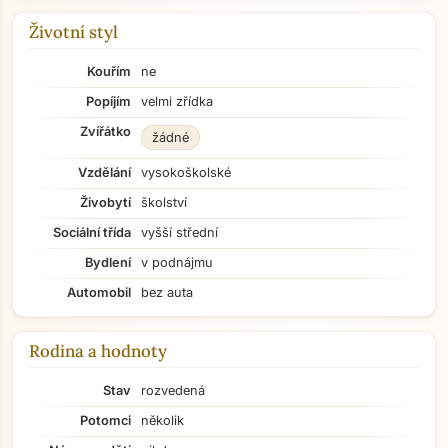
Životní styl
Kouřím
ne
Popíjím
velmi zřídka
Zvířátko
žádné
Vzdělání
vysokoškolské
Živobytí
školství
Sociální třída
vyšší střední
Bydlení
v podnájmu
Automobil
bez auta
Rodina a hodnoty
Stav
rozvedená
Potomci
několik