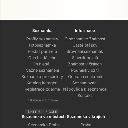
Seznamka
Informace
Profily seznamky
O seznamce Známost
Fotoseznamka
Časté otázky
Hledat partnera
Srovnání seznamek
Ona hledá jeho
Slovník pojmů
On hledá ji
Známost v číslech
Vážné seznámení
Podmínky užití
Seznamka pro seniory
Ochrana soukromí
Katalog kategorií
Seznamování
Registrace zdarma
Nápověda k seznamce
Kontakt
Instalace v Chrome
🔒 HTTPS
✓ GDPR
Seznamka ve městech
Seznamka v krajích
Seznamka Praha
Praha