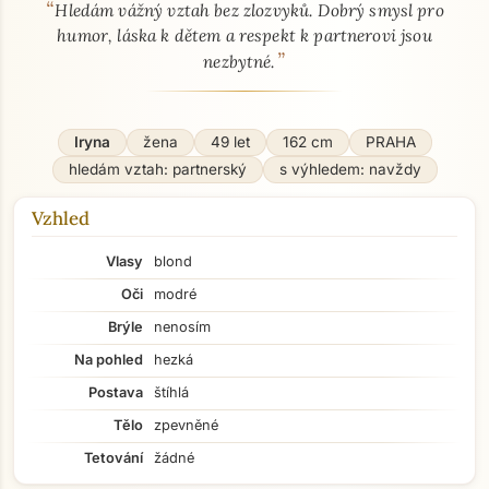
“
O mně - seznamka profil
Hledám vážný vztah bez zlozvyků. Dobrý smysl pro
humor, láska k dětem a respekt k partnerovi jsou
”
nezbytné.
Iryna
žena
49 let
162 cm
PRAHA
hledám vztah: partnerský
s výhledem: navždy
Vzhled
Vlasy
blond
Oči
modré
Brýle
nenosím
Na pohled
hezká
Postava
štíhlá
Tělo
zpevněné
Tetování
žádné