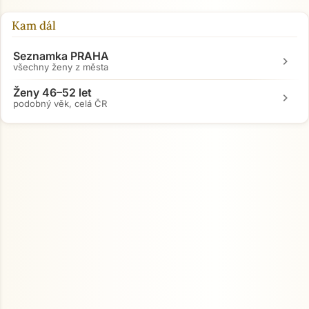
Kam dál
Seznamka PRAHA
chevron_right
všechny ženy z města
Ženy 46–52 let
chevron_right
podobný věk, celá ČR