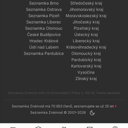
Seznamka Brno
Středočeský kraj
Seznamka Ostrava
Jihomoravský kraj
Seznamka Plzeň
Moravskoslezský kraj
Seznamka Liberec
Jihočeský kraj
Seznamka Olomouc
Plzeňský kraj
České Budějovice
Ústecký kraj
Hradec Králové
Liberecký kraj
Ústí nad Labem
Královéhradecký kraj
Seznamka Pardubice
Olomoucký kraj
Pardubický kraj
Karlovarský kraj
Vysočina
Zlínský kraj
Seznamka Známost sídlí na Vinohradech, Praha 3, 130 00, Česká republika
Seznamka Známost má 70 653 členů, seznamujete se už 25 let
♥
dark_mode
Seznamka Známost © 2001–2026