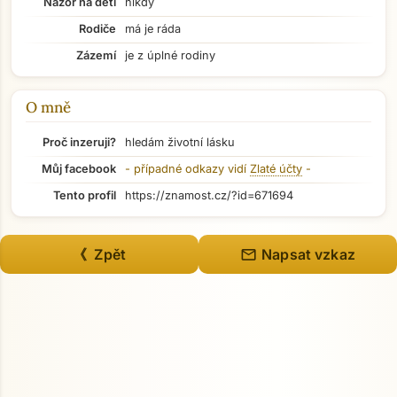
Názor na děti
nikdy
Rodiče
má je ráda
Přejít na hlavní obsah
Zázemí
je z úplné rodiny
O mně
Proč inzeruji?
hledám životní lásku
Můj facebook
- případné odkazy vidí
Zlaté účty
-
Tento profil
https://znamost.cz/?id=671694
mail
《 Zpět
Napsat vzkaz