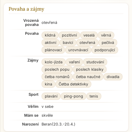
Povaha a zájmy
Vrozená
otevřená
povaha
Povaha
klidná
pozitivní
veselá
věrná
aktivní
bavící
otevřená
pečlivá
plánovací
urovnávací
podporující
Zájmy
kolo-jízda
vaření
studování
poslech popu
poslech klasiky
četba románů
četba naučné
divadla
kina
Četba detektivky
Sport
plavání
ping-pong
tenis
Věřím
v sebe
Mám se
skvěle
Narození
Beran
(20.3.-20.4.)