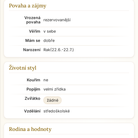
Povaha a zájmy
Vrozená
rezervovanější
povaha
Věřím
v sebe
Mám se
dobře
Narození
Rak
(22.6.-22.7.)
Životní styl
Kouřím
ne
Popíjím
velmi zřídka
Zvířátko
žádné
Vzdělání
středoškolské
Rodina a hodnoty