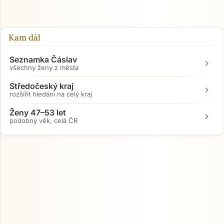
Kam dál
Seznamka Čáslav
chevron_right
všechny ženy z města
Středočeský kraj
chevron_right
rozšířit hledání na celý kraj
Ženy 47–53 let
chevron_right
podobný věk, celá ČR