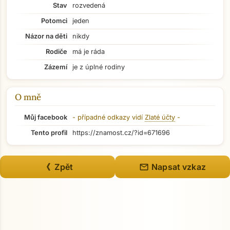
Stav
rozvedená
Potomci
jeden
Názor na děti
nikdy
Rodiče
má je ráda
Zázemí
je z úplné rodiny
O mně
Můj facebook
- případné odkazy vidí
Zlaté účty
-
Tento profil
https://znamost.cz/?id=671696
Přejít na hlavní obsah
mail
《 Zpět
Napsat vzkaz