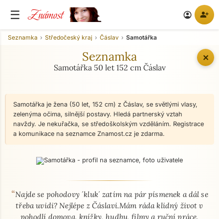
Známost
☰
person_add
account_circle
Seznamka
Středočeský kraj
Čáslav
Samotářka
Seznamka
✕
Samotářka 50 let 152 cm Čáslav
Samotářka je žena (50 let, 152 cm) z Čáslav, se světlými vlasy,
zelenýma očima, silnější postavy. Hledá partnerský vztah
navždy. Je nekuřačka, se středoškolským vzděláním. Registrace
a komunikace na seznamce Znamost.cz je zdarma.
“
O mně - seznamka profil
Najde se pohodovy ´kluk´ zatím na pár písmenek a dál se
třeba uvidi? Nejlépe z Čáslavi.Mám ráda klidný život v
pohodlí domova, knížky, hudbu, filmy a ruční práce.