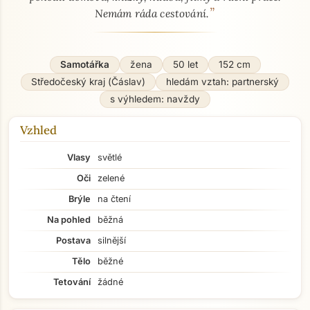
”
Nemám ráda cestování.
Samotářka
žena
50 let
152 cm
Středočeský kraj (Čáslav)
hledám vztah: partnerský
s výhledem: navždy
Vzhled
Vlasy
světlé
Oči
zelené
Brýle
na čtení
Na pohled
běžná
Postava
silnější
Tělo
běžné
Tetování
žádné