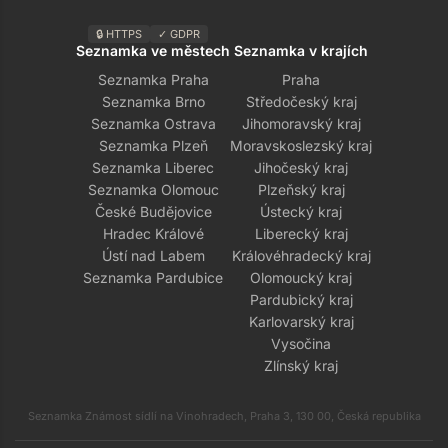
🔒 HTTPS
✓ GDPR
Seznamka ve městech
Seznamka v krajích
Seznamka Praha
Praha
Seznamka Brno
Středočeský kraj
Seznamka Ostrava
Jihomoravský kraj
Seznamka Plzeň
Moravskoslezský kraj
Seznamka Liberec
Jihočeský kraj
Seznamka Olomouc
Plzeňský kraj
České Budějovice
Ústecký kraj
Hradec Králové
Liberecký kraj
Ústí nad Labem
Královéhradecký kraj
Seznamka Pardubice
Olomoucký kraj
Pardubický kraj
Karlovarský kraj
Vysočina
Zlínský kraj
Seznamka Známost sídlí na Vinohradech, Praha 3, 130 00, Česká republika