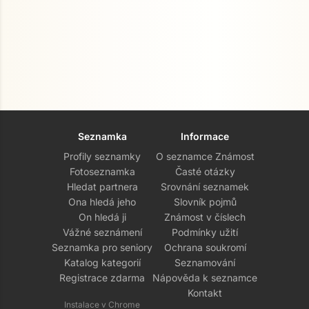
Seznamka
Informace
Profily seznamky
O seznamce Známost
Fotoseznamka
Časté otázky
Hledat partnera
Srovnání seznamek
Ona hledá jeho
Slovník pojmů
On hledá ji
Známost v číslech
Vážné seznámení
Podmínky užití
Seznamka pro seniory
Ochrana soukromí
Katalog kategorií
Seznamování
Registrace zdarma
Nápověda k seznamce
Kontakt
Instalace v Chrome