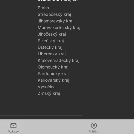
Praha
Středočeský kraj
Jihomoravský kraj
Moravskoslezský kraj
Jihočeský kraj
Plzeňský kraj
Ústecký kraj
Liberecký kraj
Královéhradecký kraj
Olomoucký kraj
Pardubický kraj
Karlovarský kraj
Vysočina
Zlínský kraj
mail
dark_mode
account_circle
1–2026
Vzkazy
Přihlásit