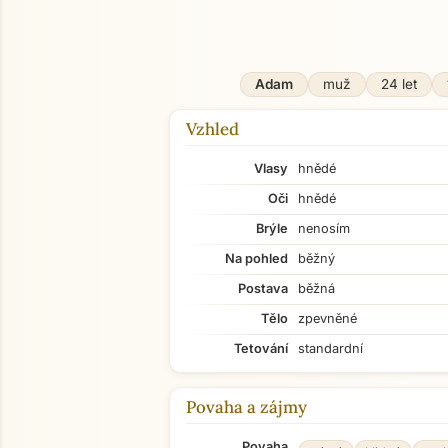
Adam
muž
24 let
Vzhled
Vlasy
hnědé
Oči
hnědé
Brýle
nenosím
Na pohled
běžný
Postava
běžná
Tělo
zpevněné
Tetování
standardní
Povaha a zájmy
Povaha