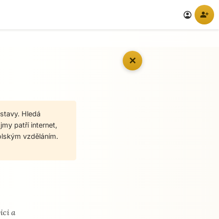
person_add
account_circle
✕
stavy. Hledá
my patří internet,
olským vzděláním.
ici a