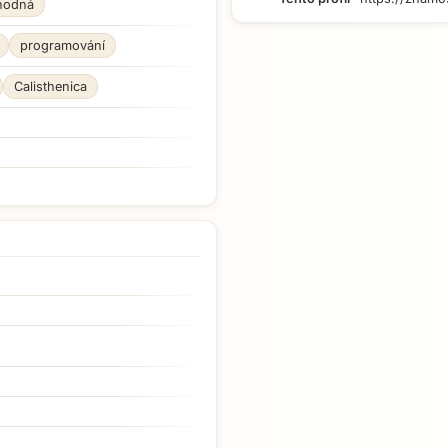
hodná
programování
Calisthenica