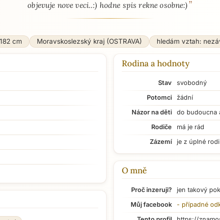
”
objevuje nove veci..:) hodne spis rekne osobne:)
182 cm
Moravskoslezský kraj (OSTRAVA)
hledám vztah: nez
Rodina a hodnoty
Stav
svobodný
Potomci
žádní
Názor na děti
do budoucna 
Rodiče
má je rád
Zázemí
je z úplné rod
O mně
Proč inzeruji?
jen takový po
Můj facebook
- případné od
Tento profil
https://znamo