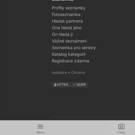
Profily seznamky
Fotoseznamka
Hledat partnera
Ona hledá jeho
On hledá ji
Vážné seznámení
Seznamka pro seniory
Katalog kategorií
Registrace zdarma
Instalace v Chrome
🔒 HTTPS
✓ GDPR
menu
camera_alt
Seznamka Zná
Menu
Fotky