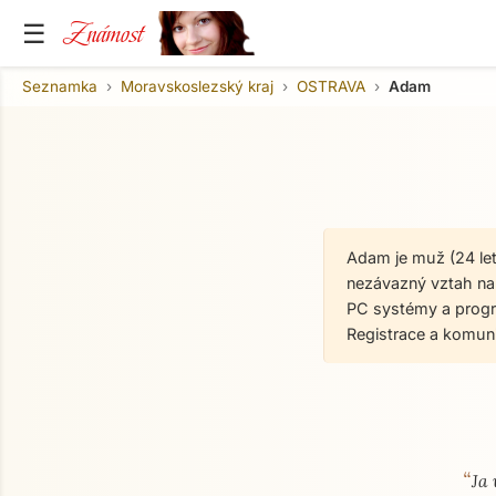
Známost
☰
Seznamka
Moravskoslezský kraj
OSTRAVA
Adam
Adam je muž (24 le
nezávazný vztah na 
PC systémy a progr
Registrace a komun
“
O mně
Ja 