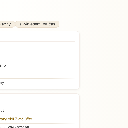
ávazný
s výhledem: na čas
ano
iny
kus
kazy vidí
Zlaté účty
-
st.cz/?id=671699