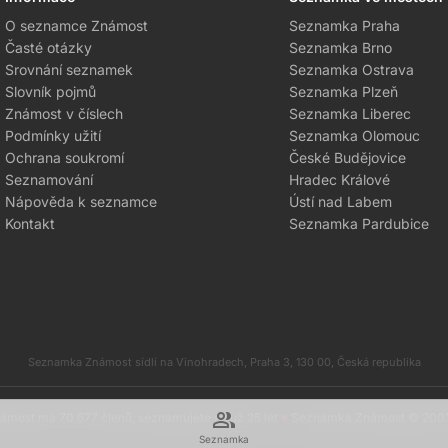
O seznamce Známost
Seznamka Praha
Časté otázky
Seznamka Brno
Srovnání seznamek
Seznamka Ostrava
Slovník pojmů
Seznamka Plzeň
Známost v číslech
Seznamka Liberec
Podmínky užití
Seznamka Olomouc
Ochrana soukromí
České Budějovice
Seznamování
Hradec Králové
Nápověda k seznamce
Ústí nad Labem
Kontakt
Seznamka Pardubice
Seznamka Známost sídlí na Vinohradech, Praha 3, 130 00, Česká republika
group
most má 70 677 členů, seznamujete se už 25 let
♥
Seznamka Známost © 200
Seznamka