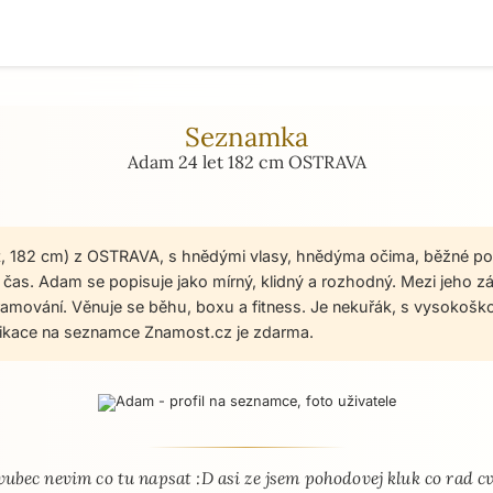
Seznamka
Adam 24 let 182 cm OSTRAVA
t, 182 cm) z OSTRAVA, s hnědými vlasy, hnědýma očima, běžné po
čas. Adam se popisuje jako mírný, klidný a rozhodný. Mezi jeho záj
amování. Věnuje se běhu, boxu a fitness. Je nekuřák, s vysokošk
ikace na seznamce Znamost.cz je zdarma.
 - seznamka profil
vubec nevim co tu napsat :D asi ze jsem pohodovej kluk co rad cv