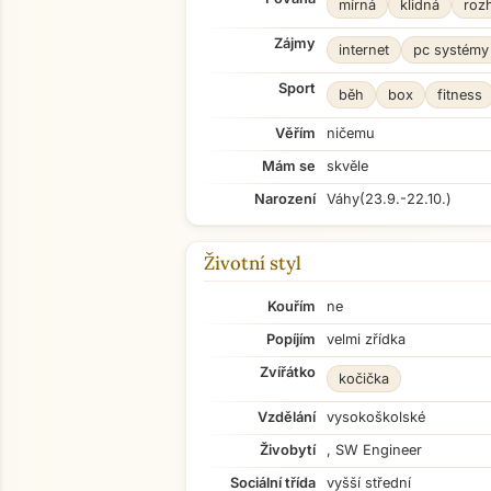
mírná
klidná
roz
Zájmy
internet
pc systémy
Sport
běh
box
fitness
Věřím
ničemu
Mám se
skvěle
Narození
Váhy
(23.9.-22.10.)
Životní styl
Kouřím
ne
Popíjím
velmi zřídka
Zvířátko
kočička
Vzdělání
vysokoškolské
Živobytí
, SW Engineer
Sociální třída
vyšší střední