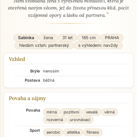
Jsem svobodná žena s vyřešenou minulostí, která je
otevřená novým věcem, jež do života přinesou klid, pocit
”
vzájemné opory a lásku od partnera.
Sabinka
žena
31 let
165 cm
PRAHA
hledám vztah: partnerský
s výhledem: navždy
Vzhled
Brýle
nenosím
Postava
běžná
Povaha a zájmy
Povaha
mírná
pozitivní
veselá
věrná
rozverná
urovnávací
Sport
aerobic
atletika
fitness