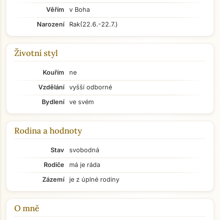
Věřím
v Boha
Narození
Rak
(22.6.-22.7.)
Životní styl
Kouřím
ne
Vzdělání
vyšší odborné
Bydlení
ve svém
Rodina a hodnoty
Stav
svobodná
Rodiče
má je ráda
Zázemí
je z úplné rodiny
O mně