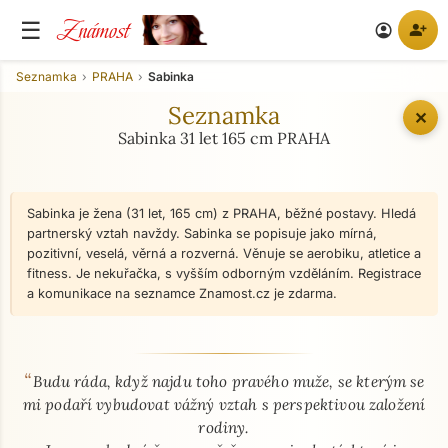
Známost
☰
person_add
account_circle
Seznamka
PRAHA
Sabinka
Seznamka
✕
Sabinka 31 let 165 cm PRAHA
Sabinka je žena (31 let, 165 cm) z PRAHA, běžné postavy. Hledá
partnerský vztah navždy. Sabinka se popisuje jako mírná,
pozitivní, veselá, věrná a rozverná. Věnuje se aerobiku, atletice a
fitness. Je nekuřačka, s vyšším odborným vzděláním. Registrace
a komunikace na seznamce Znamost.cz je zdarma.
“
O mně - seznamka profil
Budu ráda, když najdu toho pravého muže, se kterým se
mi podaří vybudovat vážný vztah s perspektivou založení
rodiny.