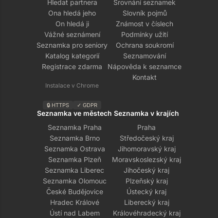
Hledat partnera
Srovnání seznamek
Ona hledá jeho
Slovník pojmů
On hledá ji
Známost v číslech
Vážné seznámení
Podmínky užití
Seznamka pro seniory
Ochrana soukromí
Katalog kategorií
Seznamování
Registrace zdarma
Nápověda k seznamce
Kontakt
Instalace v Chrome
🔒 HTTPS
✓ GDPR
Seznamka ve městech
Seznamka v krajích
Seznamka Praha
Praha
Seznamka Brno
Středočeský kraj
Seznamka Ostrava
Jihomoravský kraj
Seznamka Plzeň
Moravskoslezský kraj
Seznamka Liberec
Jihočeský kraj
Seznamka Olomouc
Plzeňský kraj
České Budějovice
Ústecký kraj
Hradec Králové
Liberecký kraj
Ústí nad Labem
Královéhradecký kraj