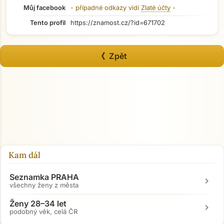
Můj facebook
- případné odkazy vidí
Zlaté účty
-
Tento profil
https://znamost.cz/?id=671702
《 Zpět
Přejít na hlavní obsah
Kam dál
Seznamka PRAHA
chevron_right
všechny ženy z města
Ženy 28–34 let
chevron_right
podobný věk, celá ČR