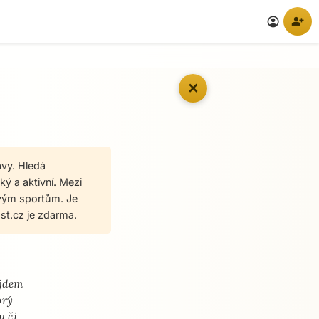
person_add
account_circle
✕
avy. Hledá
ký a aktivní. Mezi
jovým sportům. Je
t.cz je zdarma.
ájdem
orý
u či