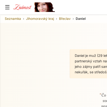
Známost
☰
Seznamka
Jihomoravský kraj
Břeclav
Daniel
Daniel je muž (29 l
partnerský vztah nav
jeho zájmy patří sa
nekuřák, se středo
“
O mně
Čo 
sv
pra