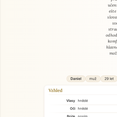
učen
ešte
slova
sv
stra
odhod
komf
hlavn
možn
Daniel
muž
29 let
Vzhled
Vlasy
hnědé
Oči
hnědé
Brýle
nosím