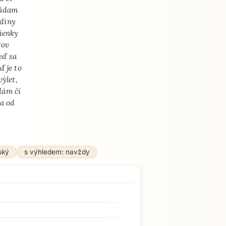
ládam
odiny
lienky
rov
eď sa
 je to
ýlet,
dám či
ia od
ský
s výhledem: navždy