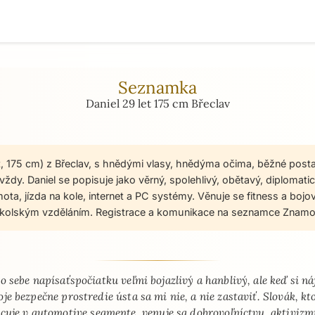
Seznamka
Daniel 29 let 175 cm Břeclav
et, 175 cm) z Břeclav, s hnědými vlasy, hnědýma očima, běžné post
ždy. Daniel se popisuje jako věrný, spolehlivý, obětavý, diplomatic
mota, jízda na kole, internet a PC systémy. Věnuje se fitness a bo
školským vzděláním. Registrace a komunikace na seznamce Znamos
 - seznamka profil
o sebe napísaťspočiatku veľmi bojazlivý a hanblivý, ale keď si n
oje bezpečne prostredie ústa sa mi nie, a nie zastaviť. Slovák, kt
cuje v automotive segmente, venuje sa dobrovoľníctvu, aktivizm