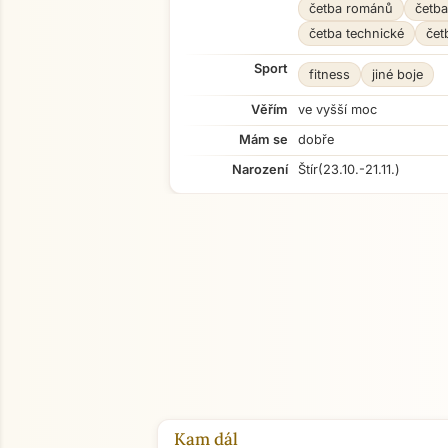
četba románů
četb
četba technické
čet
Sport
fitness
jiné boje
Věřím
ve vyšší moc
Mám se
dobře
Narození
Štír
(23.10.-21.11.)
Kam dál