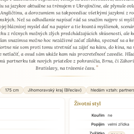
iu sa jazykov aktuálne sa trénujem v Ukrajinčine, ale plynule ov
 Angličtinu, a dorozumiem sa takpovediac všetkými jazykmi z r
nských. Než sa odhodlanie napísať rád sa snažím najprv si myš
ojej bláznivej myslel dať na papier a tie kvantá myšlienok, scená
chu z rôznych možných zlých predchádzajúcich skúsenosti, ale k
lan snazimsa možno hoc nezáživné začať zľahka, spoznať sa a keď
ortne nie som proti tomu stretnúť sa zájsť na kávu, do kina, na v
e netlačiť, a osud sám ukáže kam nás prozreteľnosť zavedie. Hľa
ú partnerku tak nových priateľov z pohraničia, Brna, či Záhor
”
Bratislavy, na trávenie času.
175 cm
Jihomoravský kraj (Břeclav)
hledám vztah: partner
Životní styl
Kouřím
ne
Popíjím
velmi zřídka
Zvířátko