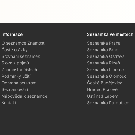
Informace
Seznamka ve městech
O seznamce Známost
Seznamka Praha
Časté otázky
Seznamka Brno
Srovnání seznamek
Seznamka Ostrava
Slovník pojmů
Seznamka Plzeň
Známost v číslech
Seznamka Liberec
Podmínky užití
Seznamka Olomouc
Ochrana soukromí
České Budějovice
Seznamování
Hradec Králové
Nápověda k seznamce
Ústí nad Labem
Kontakt
Seznamka Pardubice