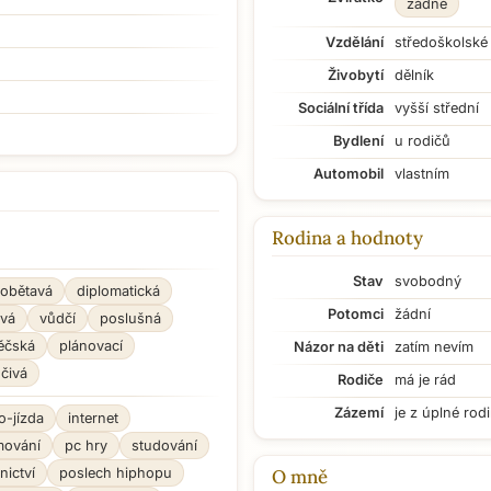
žádné
Vzdělání
středoškolské
Živobytí
dělník
Sociální třída
vyšší střední
Bydlení
u rodičů
Automobil
vlastním
Rodina a hodnoty
Stav
svobodný
obětavá
diplomatická
Potomci
žádní
ivá
vůdčí
poslušná
ěčská
plánovací
Názor na děti
zatím nevím
čivá
Rodiče
má je rád
Zázemí
je z úplné rod
o-jízda
internet
mování
pc hry
studování
nictví
poslech hiphopu
O mně