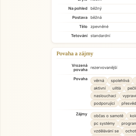
Na pohled
běžný
Postava
běžná
Tělo
zpevněné
Tetování
standardní
Povaha a zájmy
Vrozená
rezervovanější
povaha
Povaha
věrná
spolehlivá
aktivní
ulítlá
pečl
naslouchací
vyprav
podporující
přesvěd
Zájmy
občas o samotě
kol
pc systémy
progra
vzdělávání se
ochot