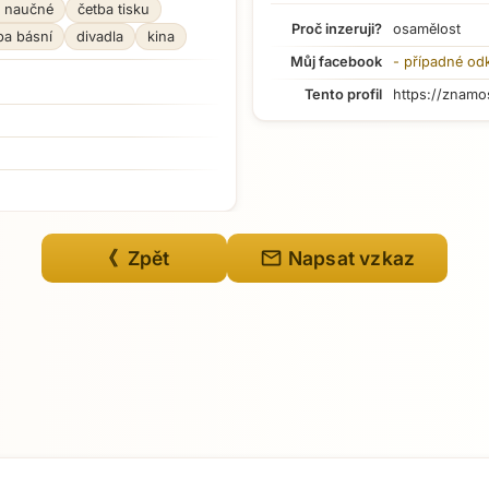
a naučné
četba tisku
Proč inzeruji?
osamělost
ba básní
divadla
kina
Můj facebook
- případné od
Tento profil
https://znamo
Přejít na hlavní obsah
mail
《 Zpět
Napsat vzkaz