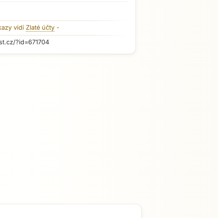
kazy vidí
Zlaté účty
-
st.cz/?id=671704