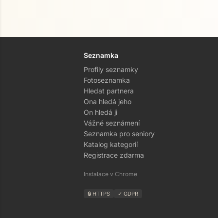
Seznamka
Profily seznamky
Fotoseznamka
Hledat partnera
Ona hledá jeho
On hledá ji
Vážné seznámení
Seznamka pro seniory
Katalog kategorií
Registrace zdarma
Instalace v Chrome
🔒 HTTPS
✓ GDPR