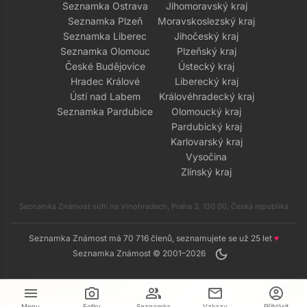
Seznamka Ostrava
Jihomoravský kraj
Seznamka Plzeň
Moravskoslezský kraj
Seznamka Liberec
Jihočeský kraj
Seznamka Olomouc
Plzeňský kraj
České Budějovice
Ústecký kraj
Hradec Králové
Liberecký kraj
Ústí nad Labem
Královéhradecký kraj
Seznamka Pardubice
Olomoucký kraj
Pardubický kraj
Karlovarský kraj
Vysočina
Zlínský kraj
Seznamka Známost sídlí na Vinohradech, Praha 3, 130 00, Česká republika
Seznamka Známost má 70 716 členů, seznamujete se už 25 let
♥
dark_mode
Seznamka Známost © 2001–2026
menu
camera_alt
group
mail
account_circle
Menu
Fotky
Seznamka
Vzkazy
Přihlásit