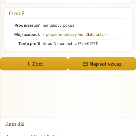
Přejít na hlavní obsah
O mně
Proč inzeruji?
jen takový pokus
Můj facebook
- případné odkazy vidí
Zlaté účty
-
Tento profil
https://znamost.cz/?id=671711
mail
《 Zpět
Napsat vzkaz
Kam dál