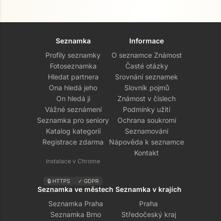
Seznamka
Informace
Profily seznamky
O seznamce Známost
Fotoseznamka
Časté otázky
Hledat partnera
Srovnání seznamek
Ona hledá jeho
Slovník pojmů
On hledá ji
Známost v číslech
Vážné seznámení
Podmínky užití
Seznamka pro seniory
Ochrana soukromí
Katalog kategorií
Seznamování
Registrace zdarma
Nápověda k seznamce
Kontakt
Instalace v Chrome
🔒 HTTPS
✓ GDPR
Seznamka ve městech
Seznamka v krajích
Seznamka Praha
Praha
Seznamka Brno
Středočeský kraj