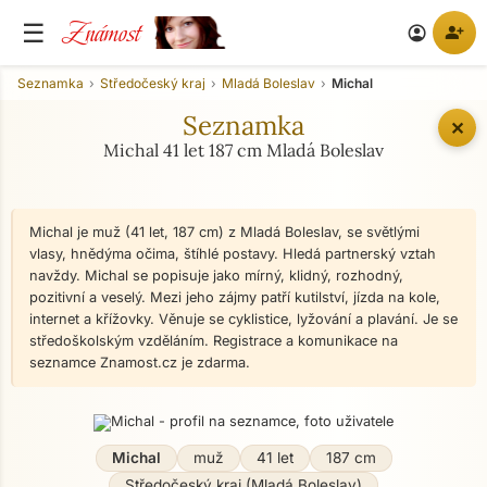
Známost
☰
person_add
account_circle
Seznamka
Středočeský kraj
Mladá Boleslav
Michal
Seznamka
✕
Michal 41 let 187 cm Mladá Boleslav
Michal je muž (41 let, 187 cm) z Mladá Boleslav, se světlými
vlasy, hnědýma očima, štíhlé postavy. Hledá partnerský vztah
navždy. Michal se popisuje jako mírný, klidný, rozhodný,
pozitivní a veselý. Mezi jeho zájmy patří kutilství, jízda na kole,
internet a křížovky. Věnuje se cyklistice, lyžování a plavání. Je se
středoškolským vzděláním. Registrace a komunikace na
seznamce Znamost.cz je zdarma.
Michal
muž
41 let
187 cm
Středočeský kraj (Mladá Boleslav)