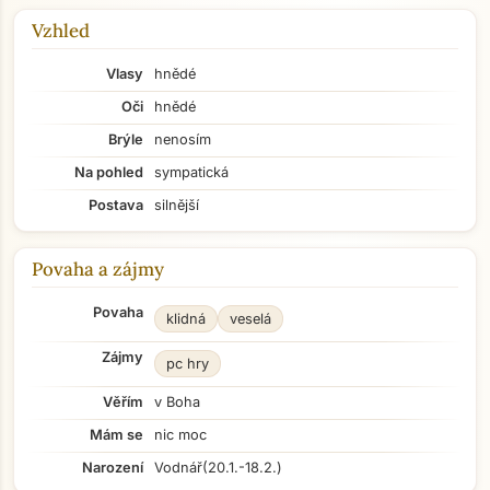
Vzhled
Vlasy
hnědé
Oči
hnědé
Brýle
nenosím
Na pohled
sympatická
Postava
silnější
Povaha a zájmy
Povaha
klidná
veselá
Zájmy
pc hry
Věřím
v Boha
Mám se
nic moc
Narození
Vodnář
(20.1.-18.2.)