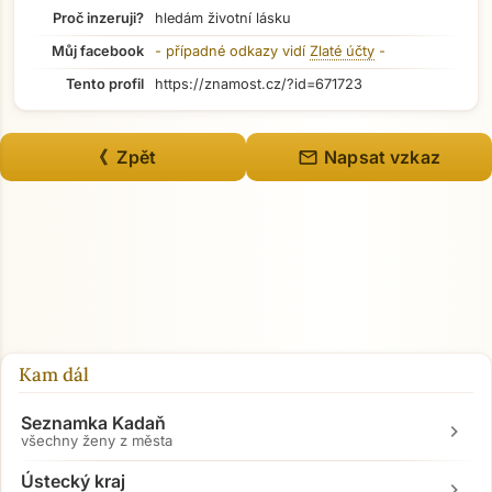
Proč inzeruji?
hledám životní lásku
Můj facebook
- případné odkazy vidí
Zlaté účty
-
Tento profil
https://znamost.cz/?id=671723
mail
《 Zpět
Napsat vzkaz
Přejít na hlavní obsah
Kam dál
Seznamka Kadaň
chevron_right
všechny ženy z města
Ústecký kraj
chevron_right