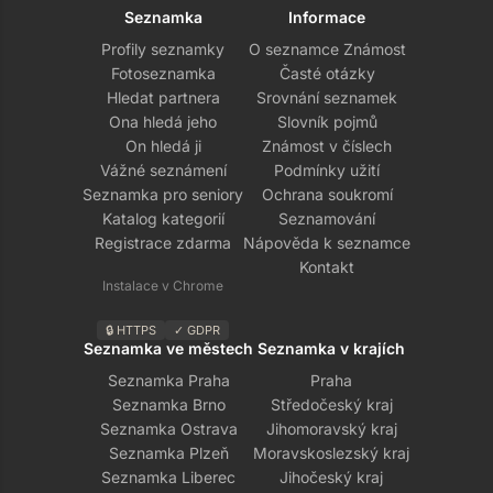
Seznamka
Informace
Profily seznamky
O seznamce Známost
Fotoseznamka
Časté otázky
Hledat partnera
Srovnání seznamek
Ona hledá jeho
Slovník pojmů
On hledá ji
Známost v číslech
Vážné seznámení
Podmínky užití
Seznamka pro seniory
Ochrana soukromí
Katalog kategorií
Seznamování
Registrace zdarma
Nápověda k seznamce
Kontakt
Instalace v Chrome
🔒 HTTPS
✓ GDPR
Seznamka ve městech
Seznamka v krajích
Seznamka Praha
Praha
Seznamka Brno
Středočeský kraj
Seznamka Ostrava
Jihomoravský kraj
Seznamka Plzeň
Moravskoslezský kraj
Seznamka Liberec
Jihočeský kraj