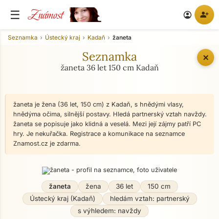
Známost
☰
person_add
account_circle
Seznamka
Ústecký kraj
Kadaň
žaneta
Seznamka
✕
žaneta 36 let 150 cm Kadaň
žaneta je žena (36 let, 150 cm) z Kadaň, s hnědými vlasy,
hnědýma očima, silnější postavy. Hledá partnerský vztah navždy.
žaneta se popisuje jako klidná a veselá. Mezi její zájmy patří PC
hry. Je nekuřačka. Registrace a komunikace na seznamce
Znamost.cz je zdarma.
žaneta
žena
36 let
150 cm
Ústecký kraj (Kadaň)
hledám vztah: partnerský
s výhledem: navždy