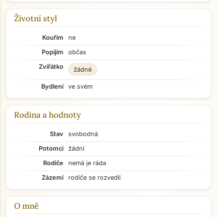
Životní styl
Kouřím
ne
Popíjím
občas
Zvířátko
žádné
Bydlení
ve svém
Rodina a hodnoty
Stav
svobodná
Potomci
žádní
Rodiče
nemá je ráda
Zázemí
rodiče se rozvedli
O mně