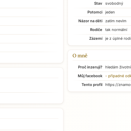
Stav
svobodný
Potomci
jeden
Názor na děti
zatím nevím
Rodiče
tak normální
Zázemí
je z úplné rod
O mně
Proč inzeruji?
hledám životní
Můj facebook
- případné od
Tento profil
https://znamo