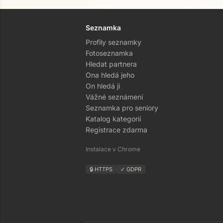
Seznamka
Profily seznamky
Fotoseznamka
Hledat partnera
Ona hledá jeho
On hledá ji
Vážné seznámení
Seznamka pro seniory
Katalog kategorií
Registrace zdarma
Instalace v Chrome
🔒 HTTPS
✓ GDPR