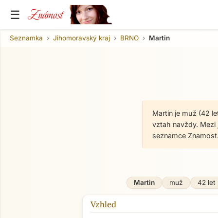
Známost
☰
Seznamka
Jihomoravský kraj
BRNO
Martin
Martin je muž (42 l
vztah navždy. Mezi 
seznamce Znamost.
Martin
muž
42 let
Vzhled