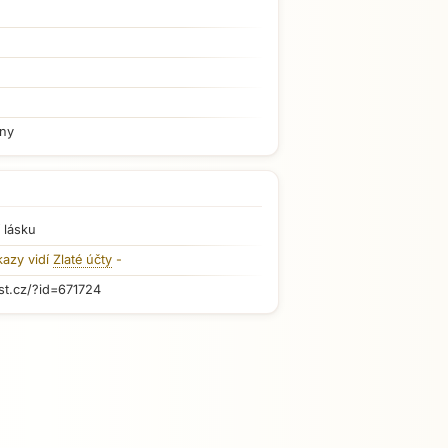
iny
 lásku
kazy vidí
Zlaté účty
-
st.cz/?id=671724