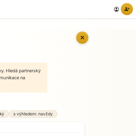
person_add
account_circle
✕
vy. Hledá partnerský
komunikace na
ký
s výhledem: navždy