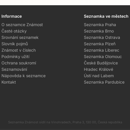
Informace
Seznamka ve městech
O seznamce Známost
Seznamka Praha
Časté otázky
Seznamka Brno
Srovnání seznamek
Seznamka Ostrava
Slovník pojmů
Seznamka Plzeň
Známost v číslech
Seznamka Liberec
Podmínky užití
Seznamka Olomouc
Ochrana soukromí
České Budějovice
Seznamování
Hradec Králové
Nápověda k seznamce
Ústí nad Labem
Kontakt
Seznamka Pardubice
Seznamka Známost sídlí na Vinohradech, Praha 3, 130 00, Česká republika