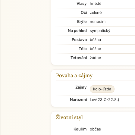
Vlasy
hnědé
Oči
zelené
Brýle
nenosím
Na pohled
sympatický
Postava
běžná
Tělo
běžné
Tetování
žádné
Povaha a zájmy
Zájmy
kolo-jízda
Narození
Lev
(23.7.-22.8.)
Životní styl
Kouřím
občas