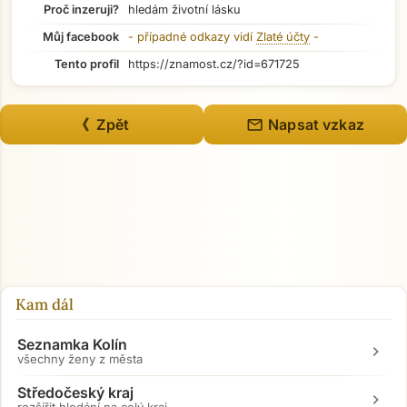
Proč inzeruji?
hledám životní lásku
Můj facebook
- případné odkazy vidí
Zlaté účty
-
Tento profil
https://znamost.cz/?id=671725
mail
《 Zpět
Napsat vzkaz
Kam dál
Seznamka Kolín
chevron_right
všechny ženy z města
Středočeský kraj
chevron_right