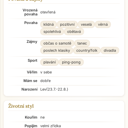
Vrozená
otevřená
povaha
Povaha
klidná
pozitivní
veselá
věrná
spolehlivá
obětavá
Zájmy
občas o samotě
tanec
poslech klasiky
country/folk
divadla
Sport
plavání
ping-pong
Věřím
v sebe
Mám se
dobře
Narození
Lev
(23.7.-22.8.)
Životní styl
Kouřím
ne
Popíjím
velmi zřídka