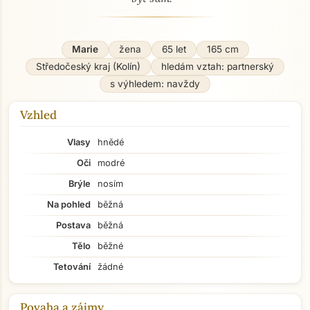
Marie
žena
65 let
165 cm
Středočeský kraj (Kolín)
hledám vztah: partnerský
s výhledem: navždy
Vzhled
Vlasy
hnědé
Oči
modré
Brýle
nosím
Na pohled
běžná
Postava
běžná
Tělo
běžné
Tetování
žádné
Povaha a zájmy