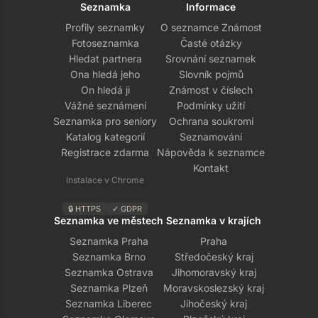
Seznamka
Informace
Profily seznamky
O seznamce Známost
Fotoseznamka
Časté otázky
Hledat partnera
Srovnání seznamek
Ona hledá jeho
Slovník pojmů
On hledá ji
Známost v číslech
Vážné seznámení
Podmínky užití
Seznamka pro seniory
Ochrana soukromí
Katalog kategorií
Seznamování
Registrace zdarma
Nápověda k seznamce
Kontakt
Instalace v Chrome
🔒 HTTPS
✓ GDPR
Seznamka ve městech
Seznamka v krajích
Seznamka Praha
Praha
Seznamka Brno
Středočeský kraj
Seznamka Ostrava
Jihomoravský kraj
Seznamka Plzeň
Moravskoslezský kraj
Seznamka Liberec
Jihočeský kraj