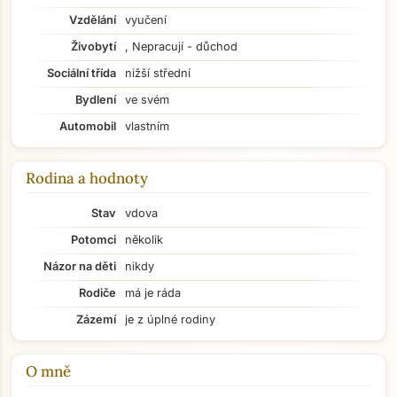
Vzdělání
vyučení
Živobytí
, Nepracují - důchod
Sociální třída
nižší střední
Bydlení
ve svém
Automobil
vlastním
Rodina a hodnoty
Stav
vdova
Potomci
několik
Názor na děti
nikdy
Rodiče
má je ráda
Zázemí
je z úplné rodiny
O mně
Přejít na hlavní obsah