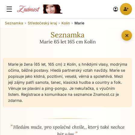
Známost
☰
person_add
account_circle
Seznamka
Středočeský kraj
Kolín
Marie
Seznamka
✕
Marie 65 let 165 cm Kolín
Marie je žena (65 let, 165 cm) z Kolín, s hnědými vlasy, modrýma
očima, běžné postavy. Hledá partnerský vztah navždy. Marie se
popisuje jako klidná, pozitivní, veselá, věrná a spolehlivá. Mezi
její zájmy patří samota, tanec, klasická hudba a country a folk.
Věnuje se plavání a ping-pongu. Je nekuřačka, s výučním
listem. Registrace a komunikace na seznamce Znamost.cz je
zdarma.
“
O mně - seznamka profil
Hledám muže, pro společné chvíle,, který také nechce
”
být sám.