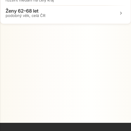
rozšířit hledání na celý kraj
Ženy 62–68 let
chevron_right
podobný věk, celá ČR