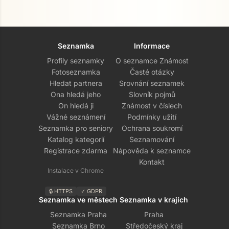
Seznamka
Informace
Profily seznamky
O seznamce Známost
Fotoseznamka
Časté otázky
Hledat partnera
Srovnání seznamek
Ona hledá jeho
Slovník pojmů
On hledá ji
Známost v číslech
Vážné seznámení
Podmínky užití
Seznamka pro seniory
Ochrana soukromí
Přejít na hlavní obsah
Katalog kategorií
Seznamování
Registrace zdarma
Nápověda k seznamce
Kontakt
Instalace v Chrome
🔒 HTTPS
✓ GDPR
Seznamka ve městech
Seznamka v krajích
Seznamka Praha
Praha
Seznamka Brno
Středočeský kraj