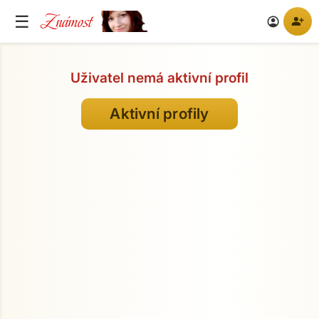
Známost
☰
person_add
account_circle
Uživatel nemá aktivní profil
Aktivní profily