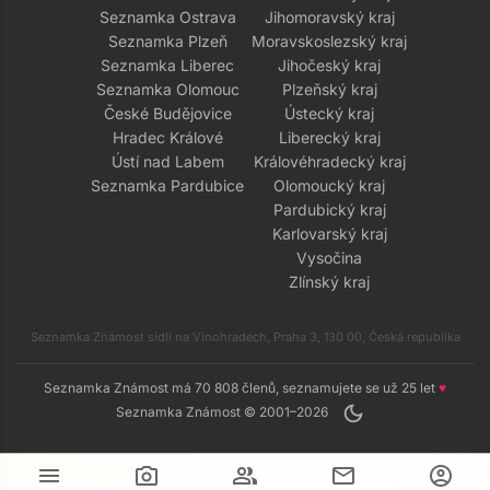
Seznamka Ostrava
Jihomoravský kraj
Seznamka Plzeň
Moravskoslezský kraj
Seznamka Liberec
Jihočeský kraj
Seznamka Olomouc
Plzeňský kraj
České Budějovice
Ústecký kraj
Hradec Králové
Liberecký kraj
Ústí nad Labem
Královéhradecký kraj
Seznamka Pardubice
Olomoucký kraj
Pardubický kraj
Karlovarský kraj
Vysočina
Zlínský kraj
Seznamka Známost sídlí na Vinohradech, Praha 3, 130 00, Česká republika
Seznamka Známost má 70 808 členů, seznamujete se už 25 let
♥
dark_mode
Seznamka Známost © 2001–2026
menu
camera_alt
group
mail
account_circle