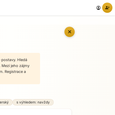
person_add
account_circle
✕
é postavy. Hledá
í. Mezi jeho zájmy
m. Registrace a
erský
s výhledem: navždy