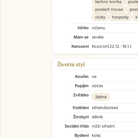
techno tvorba
posle
poslech house
pos
cluby
hospody
k
Věřím
ničemu
Mám se
skvěle
Narození
Kozoroh
(22.12.-19.1.)
Životní styl
Kouřím
ne
Popíjím
občas
Zvířátko
žádné
Vzdělání
středoškolské
Živobytí
dělník
Sociální třída
nižší střední
Bydlení
kolej