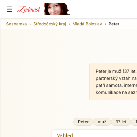
Známost
☰
Seznamka
Středočeský kraj
Mladá Boleslav
Peter
Peter je muž (37 le
partnerský vztah nav
patří samota, inter
komunikace na sez
Peter
muž
37 let
Vzhled