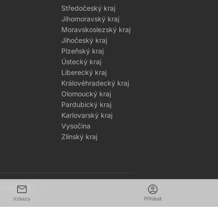
Středočeský kraj
Jihomoravský kraj
Moravskoslezský kraj
Jihočeský kraj
Plzeňský kraj
Ústecký kraj
Liberecký kraj
Královéhradecký kraj
Olomoucký kraj
Pardubický kraj
Karlovarský kraj
Vysočina
Zlínský kraj
mail
dark_mode
account_circle
1–2026
Vzkazy
Přihlásit