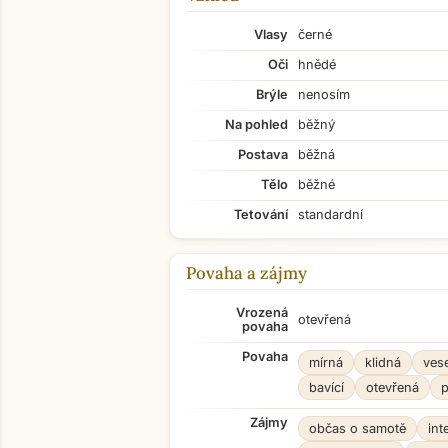
Vlasy
černé
Oči
hnědé
Brýle
nenosím
Na pohled
běžný
Postava
běžná
Tělo
běžné
Tetování
standardní
Povaha a zájmy
Vrozená
otevřená
povaha
Povaha
mírná
klidná
ves
bavící
otevřená
p
Zájmy
občas o samotě
int