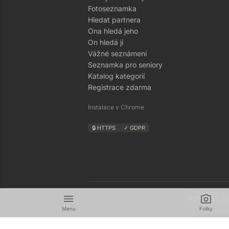
Fotoseznamka
Hledat partnera
Ona hledá jeho
On hledá ji
Vážné seznámení
Seznamka pro seniory
Katalog kategorií
Registrace zdarma
Instalace v Chrome
🔒 HTTPS
✓ GDPR
menu
camera_alt
Seznamka Zná
Menu
Fotky