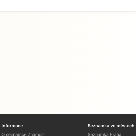
Informace
Seznamka ve městech
O seznamce Známost
Seznamka Praha