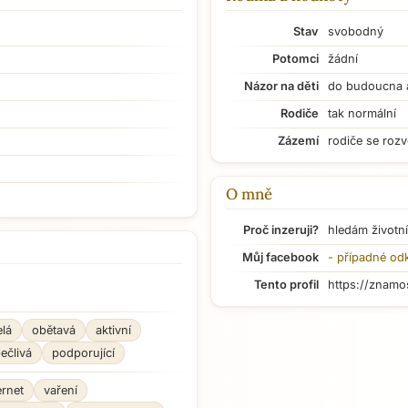
Stav
svobodný
Potomci
žádní
Názor na děti
do budoucna 
Rodiče
tak normální
Zázemí
rodiče se rozv
O mně
Proč inzeruji?
hledám životní
Můj facebook
- případné od
Tento profil
https://znamo
elá
obětavá
aktivní
ečlivá
podporující
ernet
vaření