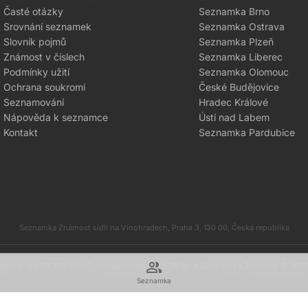
Časté otázky
Seznamka Brno
Srovnání seznamek
Seznamka Ostrava
Slovník pojmů
Seznamka Plzeň
Známost v číslech
Seznamka Liberec
Podmínky užití
Seznamka Olomouc
Ochrana soukromí
České Budějovice
Seznamování
Hradec Králové
Nápověda k seznamce
Ústí nad Labem
Kontakt
Seznamka Pardubice
Seznamka Známost sídlí na Vinohradech, Praha 3, 130 00, Česká republika
group
most má 70 702 členů, seznamujete se už 25 let
♥
Seznamka Známost © 200
Seznamka