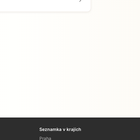
chevron_right
Seznamka v krajích
Praha