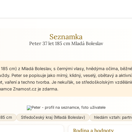
Seznamka
Peter 37 let 185 cm Mladá Boleslav
t, 185 cm) z Mladá Boleslav, s černými vlasy, hnědýma očima, běžn
ždy. Peter se popisuje jako mírný, klidný, veselý, obětavý a aktivn
net, vaření a techno tvorba. Je nekuřák, se středoškolským vzdělání
namce Znamost.cz je zdarma.
185 cm
Středočeský kraj (Mladá Boleslav)
hledám vztah: partn
Rodina a hodnoty