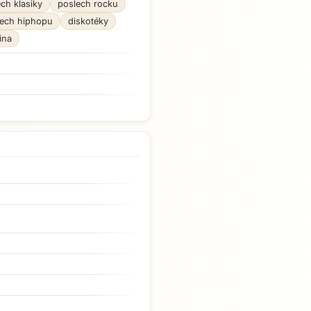
ch klasiky
poslech rocku
lech hiphopu
diskotéky
ina