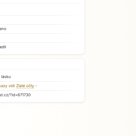
ano
edli
 lásku
kazy vidí
Zlaté účty
-
st.cz/?id=671730