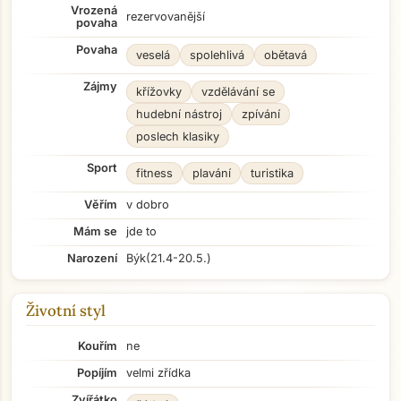
Vrozená
rezervovanější
povaha
Povaha
veselá
spolehlivá
obětavá
Zájmy
křížovky
vzdělávání se
hudební nástroj
zpívání
poslech klasiky
Sport
fitness
plavání
turistika
Věřím
v dobro
Mám se
jde to
Narození
Býk
(21.4-20.5.)
Životní styl
Kouřím
ne
Popíjím
velmi zřídka
Zvířátko