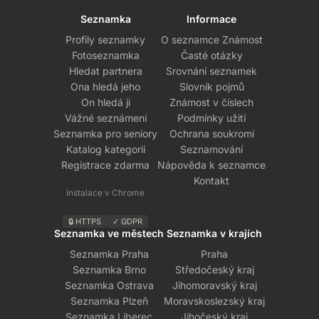
Seznamka
Informace
Profily seznamky
O seznamce Známost
Fotoseznamka
Časté otázky
Hledat partnera
Srovnání seznamek
Ona hledá jeho
Slovník pojmů
On hledá ji
Známost v číslech
Vážné seznámení
Podmínky užití
Seznamka pro seniory
Ochrana soukromí
Katalog kategorií
Seznamování
Registrace zdarma
Nápověda k seznamce
Kontakt
Instalace v Chrome
🔒 HTTPS
✓ GDPR
Seznamka ve městech
Seznamka v krajích
Seznamka Praha
Praha
Seznamka Brno
Středočeský kraj
Seznamka Ostrava
Jihomoravský kraj
Seznamka Plzeň
Moravskoslezský kraj
Seznamka Liberec
Jihočeský kraj