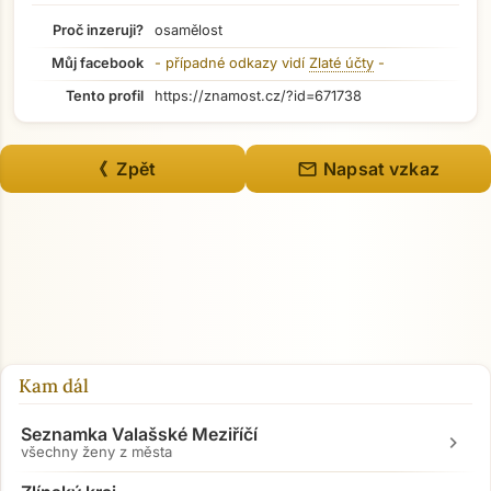
Proč inzeruji?
osamělost
Můj facebook
- případné odkazy vidí
Zlaté účty
-
Tento profil
https://znamost.cz/?id=671738
mail
《 Zpět
Napsat vzkaz
Kam dál
Seznamka Valašské Meziříčí
chevron_right
všechny ženy z města