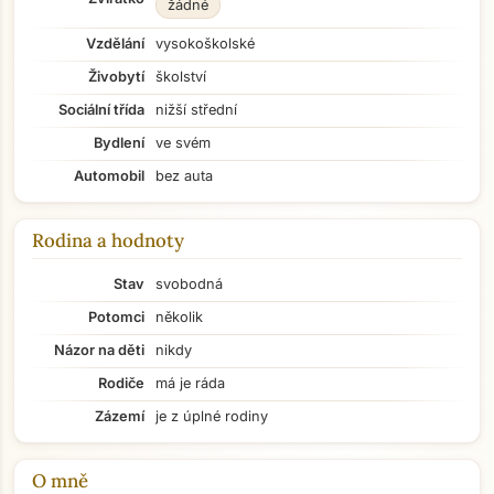
žádné
Vzdělání
vysokoškolské
Živobytí
školství
Sociální třída
nižší střední
Bydlení
ve svém
Automobil
bez auta
Rodina a hodnoty
Stav
svobodná
Potomci
několik
Názor na děti
nikdy
Rodiče
má je ráda
Zázemí
je z úplné rodiny
O mně
Přejít na hlavní obsah