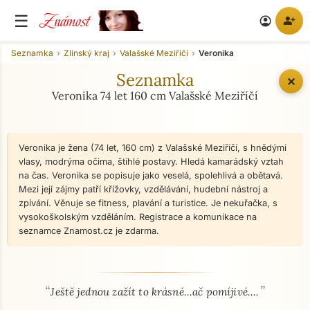
Známost
☰
person_add
account_circle
Seznamka
Zlínský kraj
Valašské Meziříčí
Veronika
Seznamka
✕
Veronika 74 let 160 cm Valašské Meziříčí
Veronika je žena (74 let, 160 cm) z Valašské Meziříčí, s hnědými
vlasy, modrýma očima, štíhlé postavy. Hledá kamarádský vztah
na čas. Veronika se popisuje jako veselá, spolehlivá a obětavá.
Mezi její zájmy patří křížovky, vzdělávání, hudební nástroj a
zpívání. Věnuje se fitness, plavání a turistice. Je nekuřačka, s
vysokoškolským vzděláním. Registrace a komunikace na
seznamce Znamost.cz je zdarma.
“
”
O mně - seznamka profil
Ještě jednou zažít to krásné...ač pomíjivé....