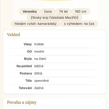
Veronika
žena
74 let
160 cm
Zlínský kraj (Valašské Meziříčí)
hledám vztah: kamarádský
s výhledem: na čas
Vzhled
Vlasy
hnědé
Oči
modré
Brýle
na čtení
Na pohled
běžná
Postava
štíhlá
Tělo
zpevněné
Tetování
žádné
Povaha a zájmy