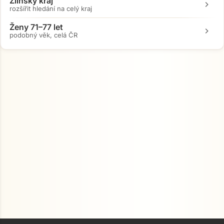
Zlínský kraj
chevron_right
rozšířit hledání na celý kraj
Ženy 71–77 let
chevron_right
podobný věk, celá ČR