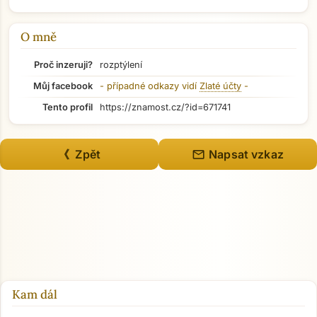
Přejít na hlavní obsah
O mně
Proč inzeruji?
rozptýlení
Můj facebook
- případné odkazy vidí
Zlaté účty
-
Tento profil
https://znamost.cz/?id=671741
mail
《 Zpět
Napsat vzkaz
Kam dál