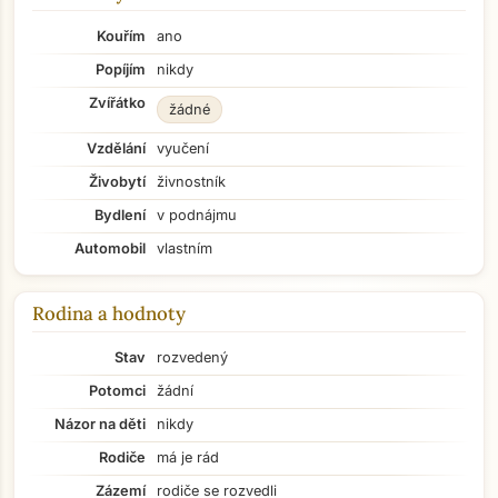
Kouřím
ano
Popíjím
nikdy
Zvířátko
žádné
Vzdělání
vyučení
Živobytí
živnostník
Bydlení
v podnájmu
Automobil
vlastním
Rodina a hodnoty
Stav
rozvedený
Potomci
žádní
Názor na děti
nikdy
Rodiče
má je rád
Zázemí
rodiče se rozvedli