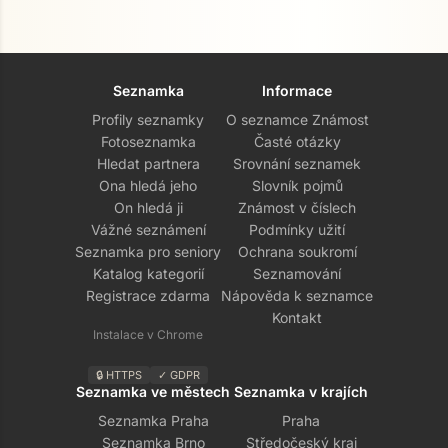
Seznamka
Informace
Profily seznamky
O seznamce Známost
Fotoseznamka
Časté otázky
Hledat partnera
Srovnání seznamek
Ona hledá jeho
Slovník pojmů
On hledá ji
Známost v číslech
Vážné seznámení
Podmínky užití
Seznamka pro seniory
Ochrana soukromí
Katalog kategorií
Seznamování
Registrace zdarma
Nápověda k seznamce
Kontakt
Instalace v Chrome
🔒 HTTPS
✓ GDPR
Seznamka ve městech
Seznamka v krajích
Seznamka Praha
Praha
Seznamka Brno
Středočeský kraj