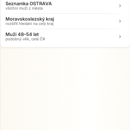
Seznamka OSTRAVA
chevron_right
všichni muži z města
Moravskoslezský kraj
chevron_right
rozšířit hledání na celý kraj
Muži 48–54 let
chevron_right
podobný věk, celá ČR