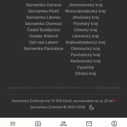
Seznamka Ostrava
Jihomoravský kraj
Seznamka Plzeň
Moravskoslezský kraj
Seznamka Liberec
Jihočeský kraj
Seznamka Olomouc
Plzeňský kraj
České Budějovice
Ústecký kraj
Hradec Králové
Liberecký kraj
Ústí nad Labem
Královéhradecký kraj
Seznamka Pardubice
Olomoucký kraj
Pardubický kraj
Karlovarský kraj
Vysočina
Zlínský kraj
Seznamka Známost sídlí na Vinohradech, Praha 3, 130 00, Česká republika
Seznamka Známost má 70 676 členů, seznamujete se už 25 let
♥
dark_mode
Seznamka Známost © 2001–2026
menu
camera_alt
group
mail
account_circle