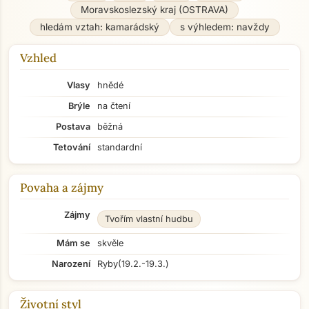
Moravskoslezský kraj (OSTRAVA)
hledám vztah: kamarádský
s výhledem: navždy
Vzhled
Vlasy
hnědé
Brýle
na čtení
Postava
běžná
Tetování
standardní
Povaha a zájmy
Zájmy
Tvořím vlastní hudbu
Mám se
skvěle
Narození
Ryby
(19.2.-19.3.)
Životní styl