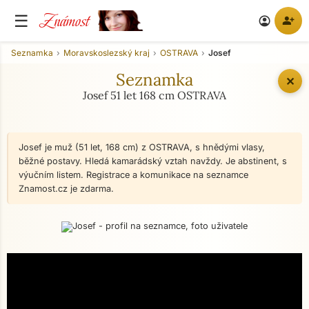
Známost
☰
person_add
account_circle
Seznamka
Moravskoslezský kraj
OSTRAVA
Josef
Seznamka
✕
Josef 51 let 168 cm OSTRAVA
Josef je muž (51 let, 168 cm) z OSTRAVA, s hnědými vlasy,
běžné postavy. Hledá kamarádský vztah navždy. Je abstinent, s
výučním listem. Registrace a komunikace na seznamce
Znamost.cz je zdarma.