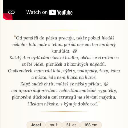
“
O mně - seznamka profil
Od pondělí do pátku pracuju, takže pokud hledáš
někoho, kdo bude s tebou pořád nejsem ten správný
kandidát. 😄
Každý den vydávám vlastní hudbu, občas se ztratím ve
světě videí, písniček a bláznivých nápadů.
O víkendech mám rád klid, výlety, vodopády, řeky, kávu
a místa, kde není hlava na hlavě.
Když budeš chtít, můžeš se někdy přidat. 🙂
Jen upozorňuji předem: nehledám společné hypotéky,
plánování důchodu ani strategii na sbírání majetku.
”
Hledám někoho, s kým je dobře teď.
Josef
muž
51 let
168 cm