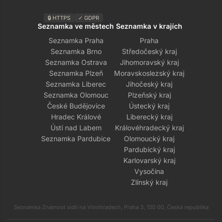
🔒 HTTPS
✓ GDPR
Seznamka ve městech
Seznamka v krajích
Seznamka Praha
Praha
Seznamka Brno
Středočeský kraj
Seznamka Ostrava
Jihomoravský kraj
Seznamka Plzeň
Moravskoslezský kraj
Seznamka Liberec
Jihočeský kraj
Seznamka Olomouc
Plzeňský kraj
České Budějovice
Ústecký kraj
Hradec Králové
Liberecký kraj
Ústí nad Labem
Královéhradecký kraj
Seznamka Pardubice
Olomoucký kraj
Pardubický kraj
Karlovarský kraj
Vysočina
Zlínský kraj
Seznamka Známost sídlí na Vinohradech, Praha 3, 130 00, Česká republika