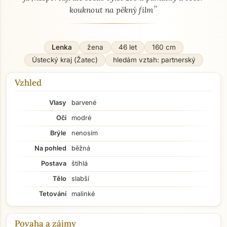
”
kouknout na pěkný film
Lenka
žena
46 let
160 cm
Ústecký kraj (Žatec)
hledám vztah: partnerský
Vzhled
Vlasy
barvené
Oči
modré
Brýle
nenosím
Na pohled
běžná
Postava
štíhlá
Tělo
slabší
Tetování
malinké
Povaha a zájmy