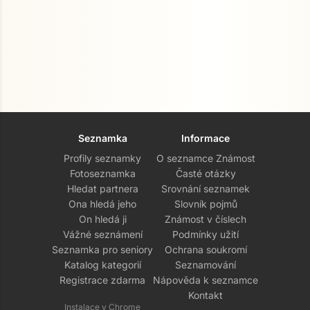
Seznamka
Informace
Profily seznamky
O seznamce Známost
Fotoseznamka
Časté otázky
Hledat partnera
Srovnání seznamek
Ona hledá jeho
Slovník pojmů
On hledá ji
Známost v číslech
Vážné seznámení
Podmínky užití
Seznamka pro seniory
Ochrana soukromí
Katalog kategorií
Seznamování
Registrace zdarma
Nápověda k seznamce
Kontakt
Instalace v Chrome