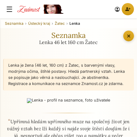
Známost
☰
person_add
account_circle
Seznamka
Ústecký kraj
Žatec
Lenka
Seznamka
✕
Lenka 46 let 160 cm Žatec
Lenka je žena (46 let, 160 cm) z Žatec, s barvenými vlasy,
modrýma očima, štíhlé postavy. Hledá partnerský vztah. Lenka
se popisuje jako věrná a naslouchající. Je abstinentka.
Registrace a komunikace na seznamce Znamost.cz je zdarma.
“
O mně - seznamka profil
Upřímná hledám upřímného muze na společný život jen
vážný vztah bez lži každý si najde svoje štěstí doufám že i
já ,nesportuji ale občas výlet zoo a památky a večer