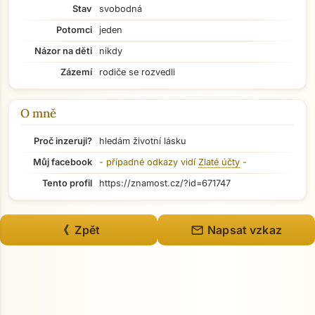
Stav
svobodná
Potomci
jeden
Názor na děti
nikdy
Zázemí
rodiče se rozvedli
O mně
Proč inzeruji?
hledám životní lásku
Můj facebook
- případné odkazy vidí
Zlaté účty
-
Tento profil
https://znamost.cz/?id=671747
Přejít na hlavní obsah
mail
《 Zpět
Napsat vzkaz