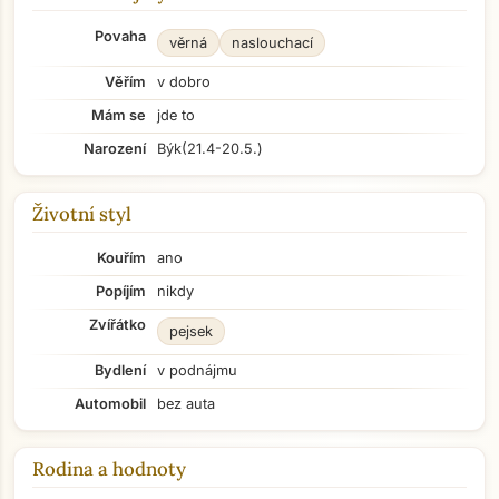
Povaha
věrná
naslouchací
Věřím
v dobro
Mám se
jde to
Narození
Býk
(21.4-20.5.)
Životní styl
Kouřím
ano
Popíjím
nikdy
Zvířátko
pejsek
Bydlení
v podnájmu
Automobil
bez auta
Rodina a hodnoty