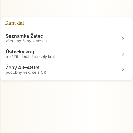
Kam dál
Seznamka Žatec
chevron_right
všechny ženy z města
Ústecký kraj
chevron_right
rozšířit hledání na celý kraj
Ženy 43–49 let
chevron_right
podobný věk, celá ČR