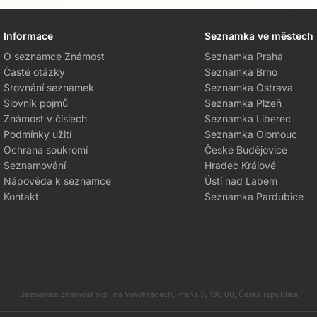
Informace
Seznamka ve městech
O seznamce Známost
Seznamka Praha
Časté otázky
Seznamka Brno
Srovnání seznamek
Seznamka Ostrava
Slovník pojmů
Seznamka Plzeň
Známost v číslech
Seznamka Liberec
Podmínky užití
Seznamka Olomouc
Ochrana soukromí
České Budějovice
Seznamování
Hradec Králové
Nápověda k seznamce
Ústí nad Labem
Kontakt
Seznamka Pardubice
Seznamka Známost sídlí na Vinohradech, Praha 3, 130 00, Česká republika