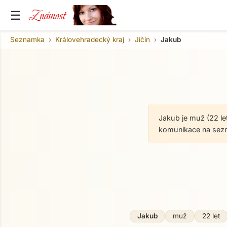
Známost
☰
Seznamka
Královehradecký kraj
Jičín
Jakub
Jakub je muž (22 le
komunikace na sez
O mně
Jakub
muž
22 let