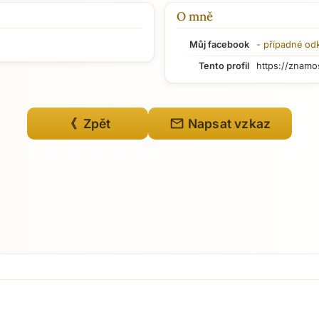
O mně
Můj facebook
- případné od
Tento profil
https://znamo
mail
《 Zpět
Napsat vzkaz