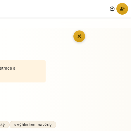
person_add
account_circle
✕
strace a
ský
s výhledem: navždy