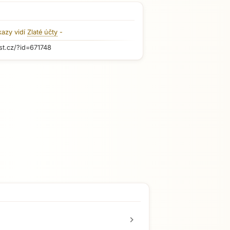
kazy vidí
Zlaté účty
-
st.cz/?id=671748
chevron_right