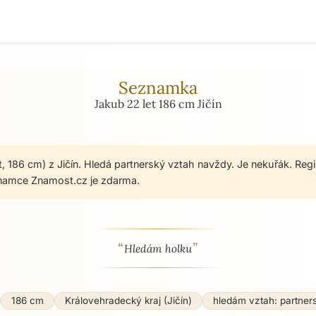
Seznamka
Jakub 22 let 186 cm Jičín
t, 186 cm) z Jičín. Hledá partnerský vztah navždy. Je nekuřák. Regi
namce Znamost.cz je zdarma.
“
”
 - seznamka profil
Hledám holku
186 cm
Královehradecký kraj (Jičín)
hledám vztah: partner