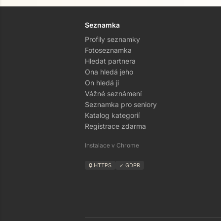
Seznamka
Profily seznamky
Fotoseznamka
Hledat partnera
Ona hledá jeho
On hledá ji
Vážné seznámení
Seznamka pro seniory
Katalog kategorií
Registrace zdarma
Instalace v Chrome
🔒 HTTPS
✓ GDPR