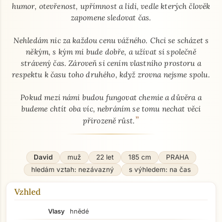
humor, otevřenost, upřímnost a lidi, vedle kterých člověk
zapomene sledovat čas.
Nehledám nic za každou cenu vážného. Chci se scházet s
někým, s kým mi bude dobře, a užívat si společně
strávený čas. Zároveň si cením vlastního prostoru a
respektu k času toho druhého, když zrovna nejsme spolu.
Pokud mezi námi budou fungovat chemie a důvěra a
budeme chtít oba víc, nebráním se tomu nechat věci
”
přirozeně růst.
David
muž
22 let
185 cm
PRAHA
hledám vztah: nezávazný
s výhledem: na čas
Vzhled
Vlasy
hnědé