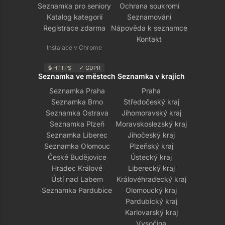
Seznamka pro seniory
Ochrana soukromí
Katalog kategorií
Seznamování
Registrace zdarma
Nápověda k seznamce
Kontakt
Instalace v Chrome
🔒 HTTPS
✓ GDPR
Seznamka ve městech
Seznamka v krajích
Seznamka Praha
Praha
Seznamka Brno
Středočeský kraj
Seznamka Ostrava
Jihomoravský kraj
Seznamka Plzeň
Moravskoslezský kraj
Seznamka Liberec
Jihočeský kraj
Seznamka Olomouc
Plzeňský kraj
České Budějovice
Ústecký kraj
Hradec Králové
Liberecký kraj
Ústí nad Labem
Královéhradecký kraj
Seznamka Pardubice
Olomoucký kraj
Pardubický kraj
Karlovarský kraj
Vysočina