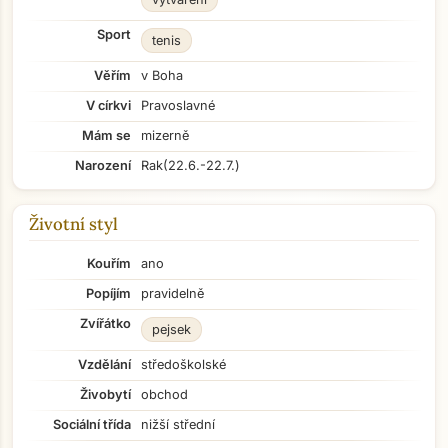
Sport
tenis
Věřím
v Boha
V církvi
Pravoslavné
Mám se
mizerně
Narození
Rak
(22.6.-22.7.)
Životní styl
Kouřím
ano
Popíjím
pravidelně
Zvířátko
pejsek
Vzdělání
středoškolské
Živobytí
obchod
Sociální třída
nižší střední