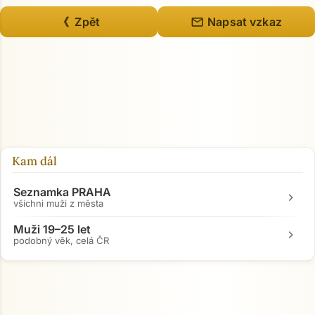
mail
《 Zpět
Napsat vzkaz
Kam dál
Seznamka PRAHA
chevron_right
všichni muži z města
Muži 19–25 let
chevron_right
podobný věk, celá ČR