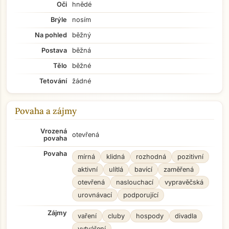
Oči
hnědé
Brýle
nosím
Na pohled
běžný
Postava
běžná
Tělo
běžné
Tetování
žádné
Povaha a zájmy
Vrozená
otevřená
povaha
Povaha
mírná
klidná
rozhodná
pozitivní
aktivní
ulítlá
bavící
zaměřená
otevřená
naslouchací
vypravěčská
urovnávací
podporující
Zájmy
vaření
cluby
hospody
divadla
vytváření