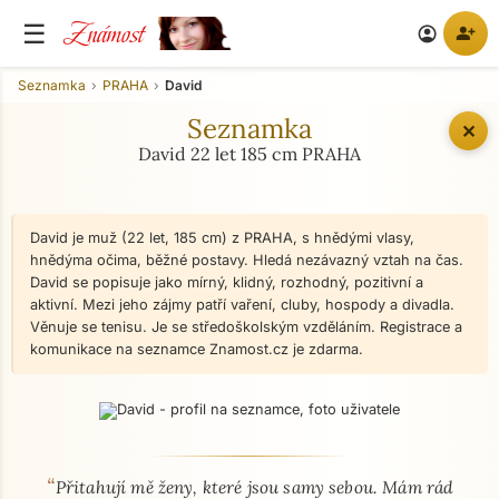
Známost
☰
person_add
account_circle
Seznamka
PRAHA
David
Seznamka
✕
David 22 let 185 cm PRAHA
David je muž (22 let, 185 cm) z PRAHA, s hnědými vlasy,
hnědýma očima, běžné postavy. Hledá nezávazný vztah na čas.
David se popisuje jako mírný, klidný, rozhodný, pozitivní a
aktivní. Mezi jeho zájmy patří vaření, cluby, hospody a divadla.
Věnuje se tenisu. Je se středoškolským vzděláním. Registrace a
komunikace na seznamce Znamost.cz je zdarma.
“
O mně - seznamka profil
Přitahují mě ženy, které jsou samy sebou. Mám rád