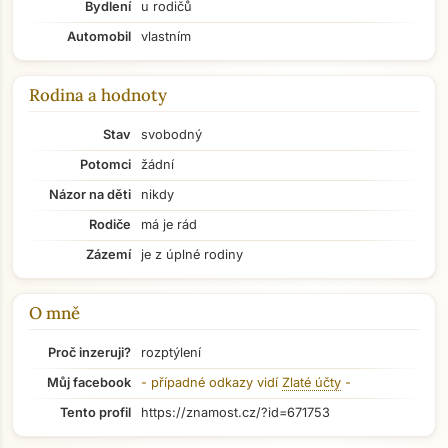
Bydlení
u rodičů
Automobil
vlastním
Rodina a hodnoty
Přejít na hlavní obsah
Stav
svobodný
Potomci
žádní
Názor na děti
nikdy
Rodiče
má je rád
Zázemí
je z úplné rodiny
O mně
Proč inzeruji?
rozptýlení
Můj facebook
- případné odkazy vidí
Zlaté účty
-
Tento profil
https://znamost.cz/?id=671753