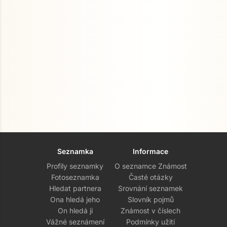
Seznamka
Informace
Profily seznamky
O seznamce Známost
Fotoseznamka
Časté otázky
Hledat partnera
Srovnání seznamek
Ona hledá jeho
Slovník pojmů
On hledá ji
Známost v číslech
Vážné seznámení
Podmínky užití