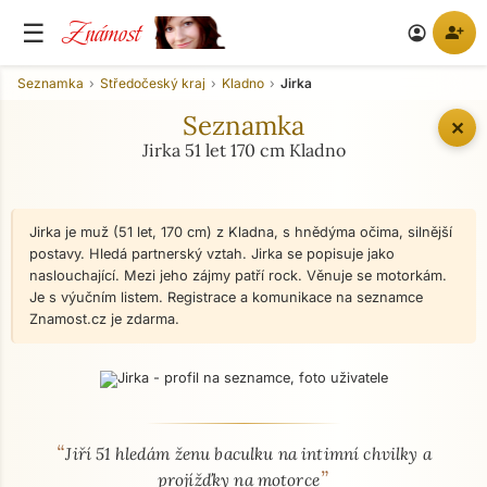
Známost
☰
person_add
account_circle
Seznamka
Středočeský kraj
Kladno
Jirka
Seznamka
✕
Jirka 51 let 170 cm Kladno
Jirka je muž (51 let, 170 cm) z Kladna, s hnědýma očima, silnější
postavy. Hledá partnerský vztah. Jirka se popisuje jako
naslouchající. Mezi jeho zájmy patří rock. Věnuje se motorkám.
Je s výučním listem. Registrace a komunikace na seznamce
Znamost.cz je zdarma.
“
O mně - seznamka profil
Jiří 51 hledám ženu baculku na intimní chvilky a
”
projížďky na motorce