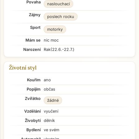
Povaha
naslouchací
Zájmy
poslech rocku
Sport
motorky
Mám se
nic moc
Narození
Rak
(22.6.-22.7.)
Životní styl
Kouřím
ano
Popíjím
občas
Zvířátko
žádné
Vzdělání
vyučení
Živobytí
dělník
Bydlení
ve svém