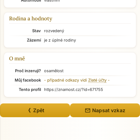
Automobil
vlastním
Rodina a hodnoty
Stav
rozvedený
Zázemí
je z úplné rodiny
O mně
Proč inzeruji?
osamělost
Můj facebook
- případné odkazy vidí
Zlaté účty
-
Tento profil
https://znamost.cz/?id=671755
Přejít na hlavní obsah
mail
《 Zpět
Napsat vzkaz