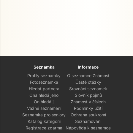
Seznamka
Informace
Profily seznamky
O seznamce Známost
Fotoseznamka
Časté otázky
Hledat partnera
Srovnání seznamek
Ona hledá jeho
Slovník pojmů
On hledá ji
Známost v číslech
Vážné seznámení
Podmínky užití
Seznamka pro seniory
Ochrana soukromí
Katalog kategorií
Seznamování
Registrace zdarma
Nápověda k seznamce