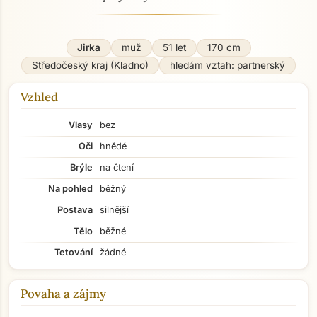
Jirka
muž
51 let
170 cm
Středočeský kraj (Kladno)
hledám vztah: partnerský
Vzhled
Vlasy
bez
Oči
hnědé
Brýle
na čtení
Na pohled
běžný
Postava
silnější
Tělo
běžné
Tetování
žádné
Povaha a zájmy