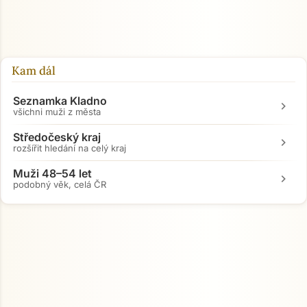
Kam dál
Seznamka Kladno
chevron_right
všichni muži z města
Středočeský kraj
chevron_right
rozšířit hledání na celý kraj
Muži 48–54 let
chevron_right
podobný věk, celá ČR