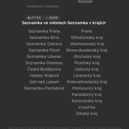
Kontakt
Instalace v Chrome
🔒 HTTPS
✓ GDPR
Seznamka ve městech
Seznamka v krajích
Seznamka Praha
Praha
Seznamka Brno
Středočeský kraj
Seznamka Ostrava
Jihomoravský kraj
Seznamka Plzeň
Moravskoslezský kraj
Seznamka Liberec
Jihočeský kraj
Seznamka Olomouc
Plzeňský kraj
České Budějovice
Ústecký kraj
Hradec Králové
Liberecký kraj
Ústí nad Labem
Královéhradecký kraj
Seznamka Pardubice
Olomoucký kraj
Pardubický kraj
Karlovarský kraj
Vysočina
Zlínský kraj
Seznamka Známost sídlí na Vinohradech, Praha 3, 130 00, Česká republika