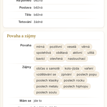
Na pohled
běžná
Postava
běžná
Tělo
běžné
Tetování
žádné
Povaha a zájmy
Povaha
mírná
pozitivní
veselá
věrná
spolehlivá
obětavá
aktivní
ulítlá
bavící
otevřená
naslouchací
Zájmy
občas o samotě
kolo-jízda
vaření
vzdělávání se
zpívání
poslech popu
poslech klasiky
poslech rocku
poslech metalu
poslech hiphopu
poslech soulu
Mám se
jde to