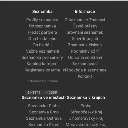
Seznamka
Informace
Profily seznamky
O seznamce Známost
Fotoseznamka
Časté otázky
Hledat partnera
Srovnání seznamek
Ona hledá jeho
Slovník pojmů
On hledá ji
Známost v číslech
Vážné seznámení
Podmínky užití
Seznamka pro seniory
Ochrana soukromí
Katalog kategorií
Seznamování
Registrace zdarma
Nápověda k seznamce
Kontakt
Instalace v Chrome
🔒 HTTPS
✓ GDPR
Seznamka ve městech
Seznamka v krajích
Seznamka Praha
Praha
Seznamka Brno
Středočeský kraj
Seznamka Ostrava
Jihomoravský kraj
Seznamka Plzeň
Moravskoslezský kraj