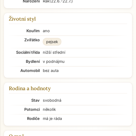
Narození
Rak
(22.6.-22.7.)
Životní styl
Kouřím
ano
Zvířátko
pejsek
Sociální třída
nižší střední
Bydlení
v podnájmu
Automobil
bez auta
Rodina a hodnoty
Stav
svobodná
Potomci
několik
Rodiče
má je ráda