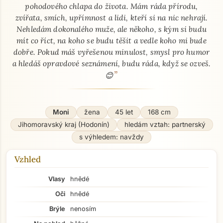
pohodového chlapa do života. Mám ráda přírodu,
zvířata, smích, upřímnost a lidi, kteří si na nic nehrají.
Nehledám dokonalého muže, ale někoho, s kým si budu
mít co říct, na koho se budu těšit a vedle koho mi bude
dobře. Pokud máš vyřešenou minulost, smysl pro humor
a hledáš opravdové seznámení, budu ráda, když se ozveš.
”
😊
Moni
žena
45 let
168 cm
Jihomoravský kraj (Hodonín)
hledám vztah: partnerský
s výhledem: navždy
Vzhled
Vlasy
hnědé
Oči
hnědé
Brýle
nenosím