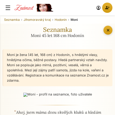
Známost
☰
person_add
account_circle
Seznamka
Jihomoravský kraj
Hodonín
Moni
Seznamka
✕
Moni 45 let 168 cm Hodonín
Moni je žena (45 let, 168 cm) z Hodonín, s hnědými vlasy,
hnědýma očima, běžné postavy. Hledá partnerský vztah navždy.
Moni se popisuje jako mírná, pozitivní, veselá, věrná a
spolehlivá. Mezi její zájmy patří samota, jízda na kole, vaření a
vzdělávání. Registrace a komunikace na seznamce Znamost.cz je
zdarma.
“
O mně - seznamka profil
Ahoj, jsem máma dvou skvělých kluků a hledám