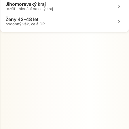
Jihomoravský kraj
chevron_right
rozšířit hledání na celý kraj
Ženy 42–48 let
chevron_right
podobný věk, celá ČR