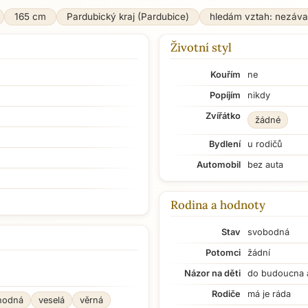
165 cm
Pardubický kraj (Pardubice)
hledám vztah: nezáv
Životní styl
Kouřím
ne
Popíjím
nikdy
Zvířátko
žádné
Bydlení
u rodičů
Automobil
bez auta
Rodina a hodnoty
Stav
svobodná
Potomci
žádní
Názor na děti
do budoucna 
Rodiče
má je ráda
hodná
veselá
věrná