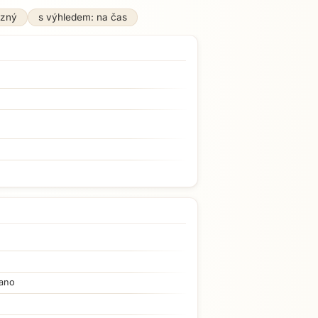
azný
s výhledem: na čas
ano