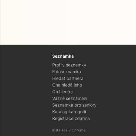
Seznamka
Profily seznamky
Fotoseznamka
Hledat partnera
Ona hledá jeho
On hledá ji
Vážné seznámení
Seznamka pro seniory
Katalog kategorií
Registrace zdarma
Instalace v Chrome