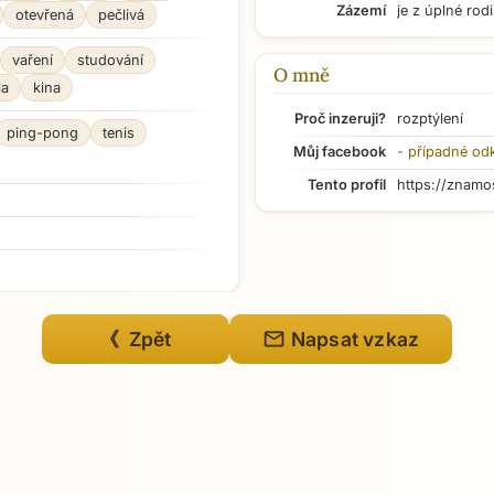
Zázemí
je z úplné rod
otevřená
pečlivá
vaření
studování
O mně
la
kina
Proč inzeruji?
rozptýlení
ping-pong
tenis
Můj facebook
- případné od
Tento profil
https://znamo
mail
《 Zpět
Napsat vzkaz
Přejít na hlavní obsah