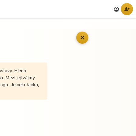
person_add
account_circle
✕
ostavy. Hledá
. Mezi její zájmy
pongu. Je nekuřačka,