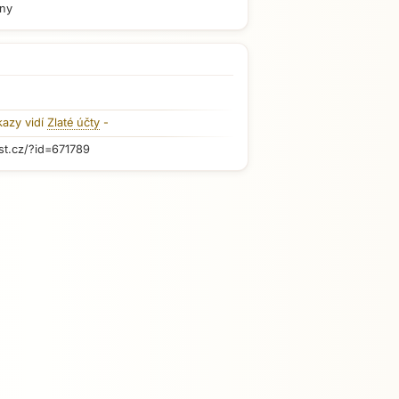
iny
kazy vidí
Zlaté účty
-
st.cz/?id=671789