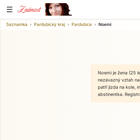
Známost
☰
Seznamka
Pardubický kraj
Pardubice
Noemi
Noemi je žena (25 l
nezávazný vztah na 
patří jízda na kole,
abstinentka. Regis
O mně