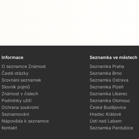
Informace
Seznamka ve městech
O seznamce Známost
Seznamka Praha
Časté otázky
Seznamka Brno
Srovnání seznamek
Seznamka Ostrava
Slovník pojmů
Seznamka Plzeň
Známost v číslech
Seznamka Liberec
Podmínky užití
Seznamka Olomouc
Ochrana soukromí
České Budějovice
Seznamování
Hradec Králové
Nápověda k seznamce
Ústí nad Labem
Kontakt
Seznamka Pardubice