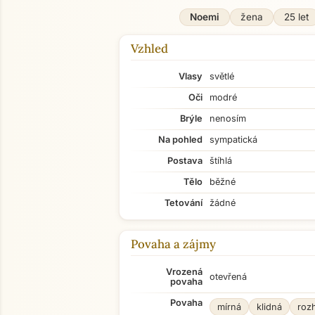
Noemi
žena
25 let
Vzhled
Vlasy
světlé
Oči
modré
Brýle
nenosím
Na pohled
sympatická
Postava
štíhlá
Tělo
běžné
Tetování
žádné
Povaha a zájmy
Vrozená
otevřená
povaha
Povaha
mírná
klidná
roz