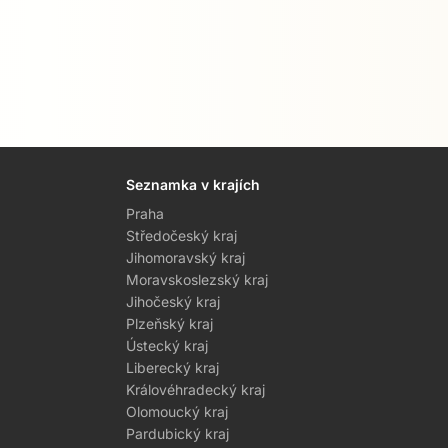
Seznamka v krajích
Praha
Středočeský kraj
Jihomoravský kraj
Moravskoslezský kraj
Jihočeský kraj
Plzeňský kraj
Ústecký kraj
Liberecký kraj
Královéhradecký kraj
Olomoucký kraj
Pardubický kraj