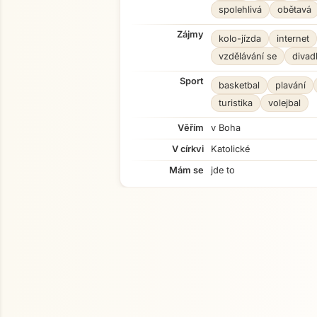
spolehlivá
obětavá
Zájmy
kolo-jízda
internet
vzdělávání se
divad
Sport
basketbal
plavání
turistika
volejbal
Věřím
v Boha
V církvi
Katolické
Mám se
jde to