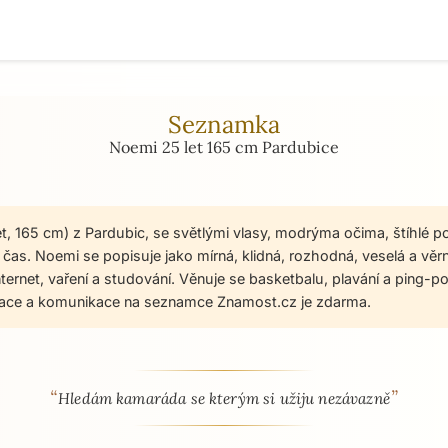
Seznamka
Noemi 25 let 165 cm Pardubice
et, 165 cm) z Pardubic, se světlými vlasy, modrýma očima, štíhlé p
čas. Noemi se popisuje jako mírná, klidná, rozhodná, veselá a věrná
 internet, vaření a studování. Věnuje se basketbalu, plavání a ping-
trace a komunikace na seznamce Znamost.cz je zdarma.
“
”
 - seznamka profil
Hledám kamaráda se kterým si užiju nezávazně