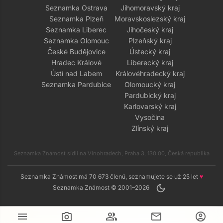
Seznamka Ostrava
Jihomoravský kraj
Seznamka Plzeň
Moravskoslezský kraj
Seznamka Liberec
Jihočeský kraj
Seznamka Olomouc
Plzeňský kraj
České Budějovice
Ústecký kraj
Hradec Králové
Liberecký kraj
Ústí nad Labem
Královéhradecký kraj
Seznamka Pardubice
Olomoucký kraj
Pardubický kraj
Karlovarský kraj
Vysočina
Zlínský kraj
Seznamka Známost sídlí na Vinohradech, Praha 3, 130 00, Česká republika
Seznamka Známost má 70 673 členů, seznamujete se už 25 let
♥
dark_mode
Seznamka Známost © 2001–2026
menu
camera_alt
group
mail
account_circle