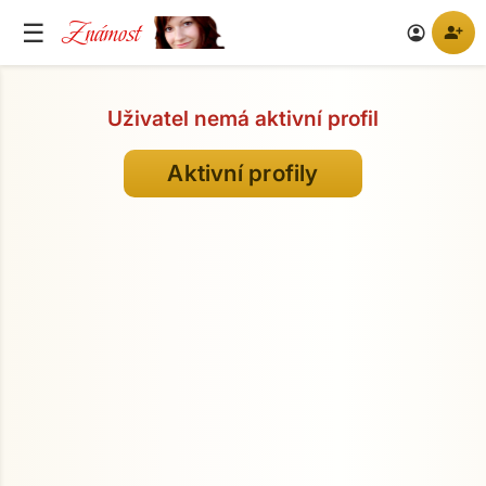
Známost
☰
person_add
account_circle
Uživatel nemá aktivní profil
Aktivní profily