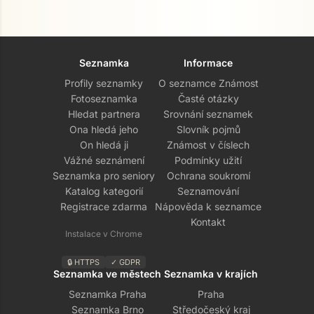
Seznamka
Informace
Profily seznamky
O seznamce Známost
Fotoseznamka
Časté otázky
Hledat partnera
Srovnání seznamek
Ona hledá jeho
Slovník pojmů
On hledá ji
Známost v číslech
Vážné seznámení
Podmínky užití
Seznamka pro seniory
Ochrana soukromí
Přejít na hlavní obsah
Katalog kategorií
Seznamování
Registrace zdarma
Nápověda k seznamce
Kontakt
Instalace v Chrome
🔒 HTTPS
✓ GDPR
Seznamka ve městech
Seznamka v krajích
Seznamka Praha
Praha
Seznamka Brno
Středočeský kraj