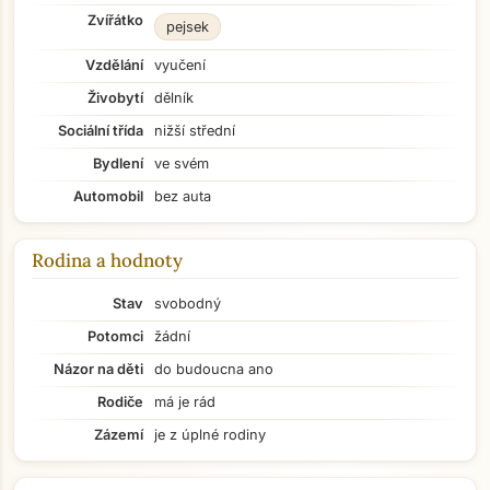
Zvířátko
pejsek
Vzdělání
vyučení
Živobytí
dělník
Sociální třída
nižší střední
Bydlení
ve svém
Automobil
bez auta
Rodina a hodnoty
Stav
svobodný
Potomci
žádní
Názor na děti
do budoucna ano
Rodiče
má je rád
Zázemí
je z úplné rodiny