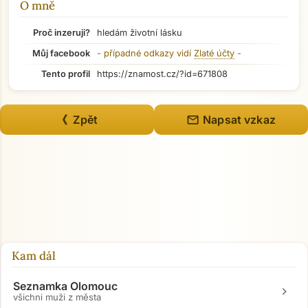
O mně
Přejít na hlavní obsah
Proč inzeruji?
hledám životní lásku
Můj facebook
- případné odkazy vidí
Zlaté účty
-
Tento profil
https://znamost.cz/?id=671808
mail
《 Zpět
Napsat vzkaz
Kam dál
Seznamka Olomouc
chevron_right
všichni muži z města