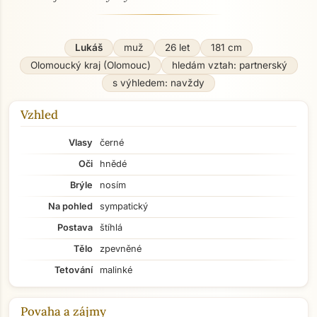
Lukáš
muž
26 let
181 cm
Olomoucký kraj (Olomouc)
hledám vztah: partnerský
s výhledem: navždy
Vzhled
Vlasy
černé
Oči
hnědé
Brýle
nosím
Na pohled
sympatický
Postava
štíhlá
Tělo
zpevněné
Tetování
malinké
Povaha a zájmy