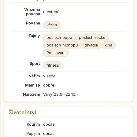
Vrozená
otevřená
povaha
Povaha
věrná
Zájmy
poslech popu
poslech rocku
poslech hiphopu
divadla
kina
Posilováni
Sport
fitness
Věřím
v sebe
Mám se
dobře
Narození
Váhy
(23.9.-22.10.)
Životní styl
Kouřím
občas
Popíjím
občas