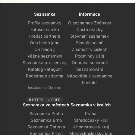
Seznamka
Informace
Profily seznamky
O seznamce Známost
Fotoseznamka
Časté otázky
Hledat partnera
Srovnání seznamek
Ona hledá jeho
Slovník pojmů
On hledá ji
Známost v číslech
Vážné seznámení
Podmínky užití
Seznamka pro seniory
Ochrana soukromí
Katalog kategorií
Seznamování
Registrace zdarma
Nápověda k seznamce
Kontakt
Instalace v Chrome
🔒 HTTPS
✓ GDPR
Seznamka ve městech
Seznamka v krajích
Seznamka Praha
Praha
Seznamka Brno
Středočeský kraj
Seznamka Ostrava
Jihomoravský kraj
Seznamka Plzeň
Moravskoslezský kraj