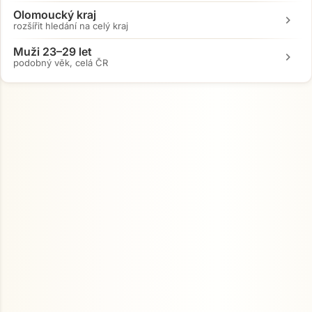
Olomoucký kraj
chevron_right
rozšířit hledání na celý kraj
Muži 23–29 let
chevron_right
podobný věk, celá ČR