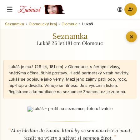
Známost
☰
person_add
account_circle
Seznamka
Olomoucký kraj
Olomouc
Lukáš
Seznamka
✕
Lukáš 26 let 181 cm Olomouc
Lukáš je muž (26 let, 181 cm) z Olomouce, s černými vlasy,
hnědýma očima, štíhlé postavy. Hledá partnerský vztah navždy.
Lukáš se popisuje jako věrný. Mezi jeho zájmy patří pop, rock,
hip-hop a divadla. Věnuje se fitness. Je s výučním listem.
Registrace a komunikace na seznamce Znamost.cz je zdarma.
“
O mně - seznamka profil
Ahoj hledám do života, která by se semnou chtěla bavit,
”
jezdit na výlety a užívat si semnou život.