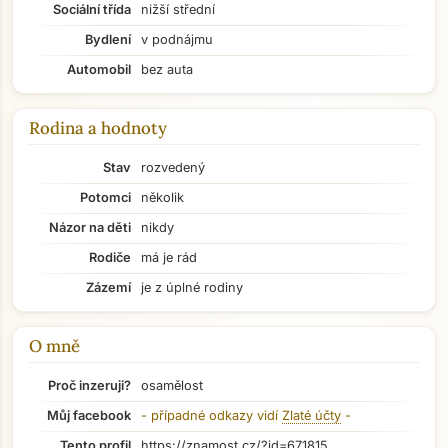
Sociální třída
nižší střední
Bydlení
v podnájmu
Automobil
bez auta
Rodina a hodnoty
Stav
rozvedený
Potomci
několik
Názor na děti
nikdy
Rodiče
má je rád
Zázemí
je z úplné rodiny
O mně
Proč inzeruji?
osamělost
Přejít na hlavní obsah
Můj facebook
- případné odkazy vidí
Zlaté účty
-
Tento profil
https://znamost.cz/?id=671815