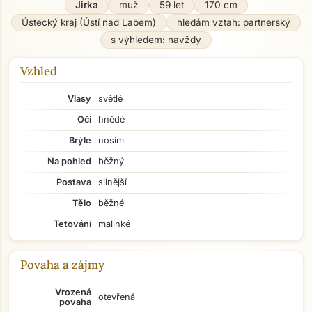
Jirka
muž
59 let
170 cm
Ústecký kraj (Ústí nad Labem)
hledám vztah: partnerský
s výhledem: navždy
Vzhled
Vlasy
světlé
Oči
hnědé
Brýle
nosím
Na pohled
běžný
Postava
silnější
Tělo
běžné
Tetování
malinké
Povaha a zájmy
Vrozená
otevřená
povaha