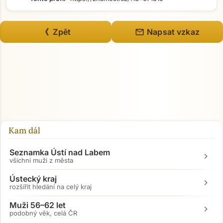
mail
《 Zpět
Napsat vzkaz
Kam dál
Seznamka Ústí nad Labem
chevron_right
všichni muži z města
Ústecký kraj
chevron_right
rozšířit hledání na celý kraj
Muži 56–62 let
chevron_right
podobný věk, celá ČR