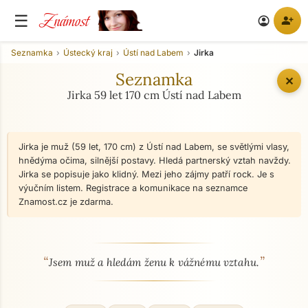
Známost
☰
person_add
account_circle
Seznamka
Ústecký kraj
Ústí nad Labem
Jirka
Seznamka
✕
Jirka 59 let 170 cm Ústí nad Labem
Jirka je muž (59 let, 170 cm) z Ústí nad Labem, se světlými vlasy,
hnědýma očima, silnější postavy. Hledá partnerský vztah navždy.
Jirka se popisuje jako klidný. Mezi jeho zájmy patří rock. Je s
výučním listem. Registrace a komunikace na seznamce
Znamost.cz je zdarma.
“
”
O mně - seznamka profil
Jsem muž a hledám ženu k vážnému vztahu.