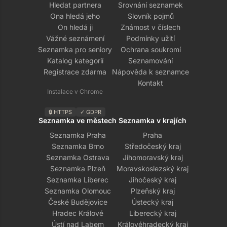
Hledat partnera
Srovnání seznamek
Ona hledá jeho
Slovník pojmů
On hledá ji
Známost v číslech
Vážné seznámení
Podmínky užití
Seznamka pro seniory
Ochrana soukromí
Katalog kategorií
Seznamování
Registrace zdarma
Nápověda k seznamce
Kontakt
Instalace v Chrome
🔒 HTTPS
✓ GDPR
Seznamka ve městech
Seznamka v krajích
Seznamka Praha
Praha
Seznamka Brno
Středočeský kraj
Seznamka Ostrava
Jihomoravský kraj
Seznamka Plzeň
Moravskoslezský kraj
Seznamka Liberec
Jihočeský kraj
Seznamka Olomouc
Plzeňský kraj
České Budějovice
Ústecký kraj
Hradec Králové
Liberecký kraj
Ústí nad Labem
Královéhradecký kraj