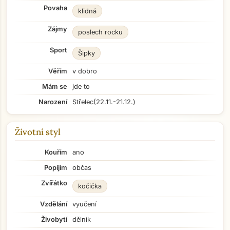
Povaha
klidná
Zájmy
poslech rocku
Sport
Šipky
Věřím
v dobro
Mám se
jde to
Narození
Střelec
(22.11.-21.12.)
Životní styl
Kouřím
ano
Popíjím
občas
Zvířátko
kočička
Vzdělání
vyučení
Živobytí
dělník