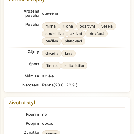
Vrozená
otevřená
povaha
Povaha
mírná
klidná
pozitivní
veselá
spolehlivá
aktivní
otevřená
pečlivá
plánovací
Zájmy
divadla
kina
Sport
fitness
kulturistika
Mám se
skvěle
Narození
Panna
(23.8.-22.9.)
Životní styl
Kouřím
ne
Popíjím
občas
Zvířátko