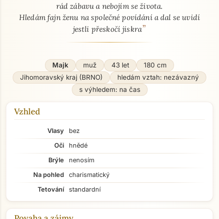
rád zábavu a nebojím se života.
Hledám fajn ženu na společné povídání a dal se uvidí
”
jestli přeskočí jiskra
Majk
muž
43 let
180 cm
Jihomoravský kraj (BRNO)
hledám vztah: nezávazný
s výhledem: na čas
Vzhled
Vlasy
bez
Oči
hnědé
Brýle
nenosím
Na pohled
charismatický
Tetování
standardní
Povaha a zájmy