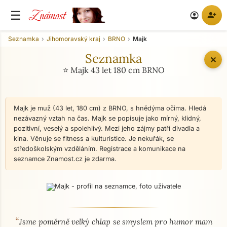
Známost
☰
person_add
account_circle
Seznamka
Jihomoravský kraj
BRNO
Majk
Seznamka
✕
⭐ Majk 43 let 180 cm BRNO
Majk je muž (43 let, 180 cm) z BRNO, s hnědýma očima. Hledá
nezávazný vztah na čas. Majk se popisuje jako mírný, klidný,
pozitivní, veselý a spolehlivý. Mezi jeho zájmy patří divadla a
kina. Věnuje se fitness a kulturistice. Je nekuřák, se
středoškolským vzděláním. Registrace a komunikace na
seznamce Znamost.cz je zdarma.
“
O mně - seznamka profil
Jsme poměrně velký chlap se smyslem pro humor mam