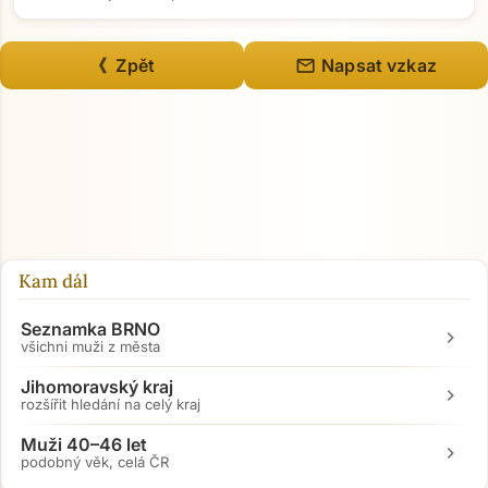
mail
《 Zpět
Napsat vzkaz
Kam dál
Seznamka BRNO
chevron_right
všichni muži z města
Jihomoravský kraj
chevron_right
rozšířit hledání na celý kraj
Muži 40–46 let
chevron_right
podobný věk, celá ČR