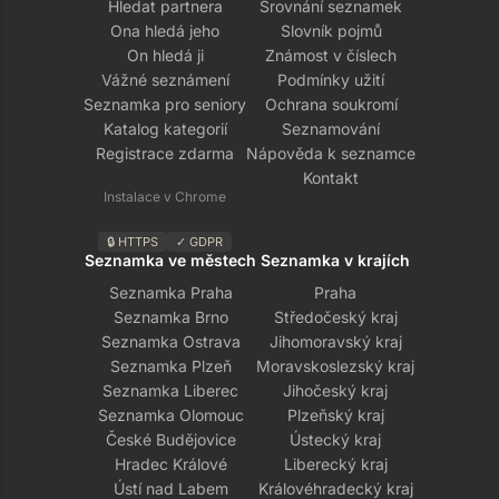
Hledat partnera
Srovnání seznamek
Ona hledá jeho
Slovník pojmů
On hledá ji
Známost v číslech
Vážné seznámení
Podmínky užití
Seznamka pro seniory
Ochrana soukromí
Katalog kategorií
Seznamování
Registrace zdarma
Nápověda k seznamce
Kontakt
Instalace v Chrome
🔒 HTTPS
✓ GDPR
Seznamka ve městech
Seznamka v krajích
Seznamka Praha
Praha
Seznamka Brno
Středočeský kraj
Seznamka Ostrava
Jihomoravský kraj
Seznamka Plzeň
Moravskoslezský kraj
Seznamka Liberec
Jihočeský kraj
Seznamka Olomouc
Plzeňský kraj
České Budějovice
Ústecký kraj
Hradec Králové
Liberecký kraj
Ústí nad Labem
Královéhradecký kraj