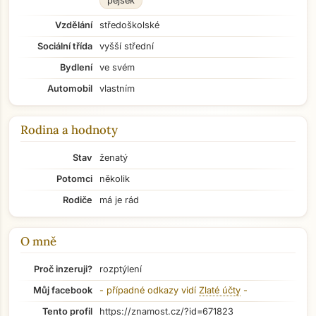
pejsek
Vzdělání
středoškolské
Sociální třída
vyšší střední
Bydlení
ve svém
Automobil
vlastním
Rodina a hodnoty
Stav
ženatý
Potomci
několik
Rodiče
má je rád
O mně
Proč inzeruji?
rozptýlení
Přejít na hlavní obsah
Můj facebook
- případné odkazy vidí
Zlaté účty
-
Tento profil
https://znamost.cz/?id=671823