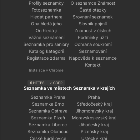
Profily seznamky
O seznamce Známost
Fotoseznamka
Časté otázky
Hledat partnera
Srovnání seznamek
Ona hledá jeho
Slovník pojmů
On hledá ji
Známost v číslech
Vážné seznámení
Podmínky užití
Seznamka pro seniory
Ochrana soukromí
Katalog kategorií
Seznamování
Registrace zdarma
Nápověda k seznamce
Kontakt
Instalace v Chrome
🔒 HTTPS
✓ GDPR
Seznamka ve městech
Seznamka v krajích
Seznamka Praha
Praha
Seznamka Brno
Středočeský kraj
Seznamka Ostrava
Jihomoravský kraj
Seznamka Plzeň
Moravskoslezský kraj
Seznamka Liberec
Jihočeský kraj
Seznamka Olomouc
Plzeňský kraj
České Budějovice
Ústecký kraj