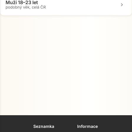
Muži 18–23 let
chevron_right
podobný věk, celá ČR
Přejít na hlavní obsah
Seznamka
Informace