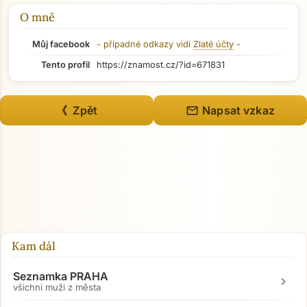
O mně
Můj facebook
- případné odkazy vidí
Zlaté účty
-
Tento profil
https://znamost.cz/?id=671831
mail
《 Zpět
Napsat vzkaz
Kam dál
Seznamka PRAHA
chevron_right
všichni muži z města