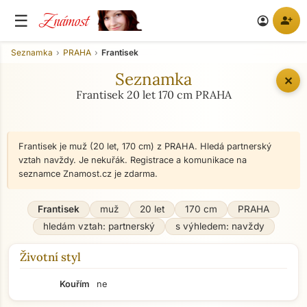
Známost
☰
person_add
account_circle
Seznamka
PRAHA
Frantisek
Seznamka
✕
Frantisek 20 let 170 cm PRAHA
Frantisek je muž (20 let, 170 cm) z PRAHA. Hledá partnerský
vztah navždy. Je nekuřák. Registrace a komunikace na
seznamce Znamost.cz je zdarma.
Frantisek
muž
20 let
170 cm
PRAHA
hledám vztah: partnerský
s výhledem: navždy
Životní styl
Kouřím
ne