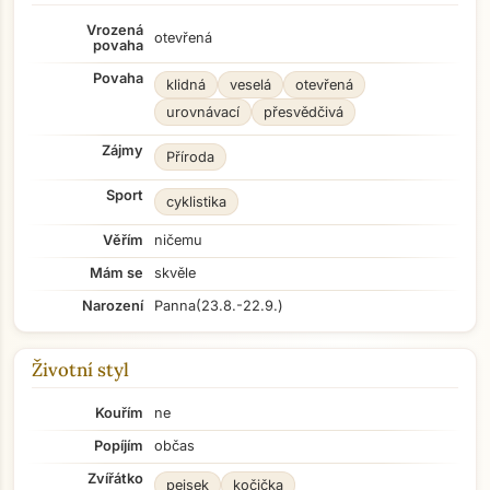
Vrozená
otevřená
povaha
Povaha
klidná
veselá
otevřená
urovnávací
přesvědčivá
Zájmy
Příroda
Sport
cyklistika
Věřím
ničemu
Mám se
skvěle
Narození
Panna
(23.8.-22.9.)
Životní styl
Kouřím
ne
Popíjím
občas
Zvířátko
pejsek
kočička