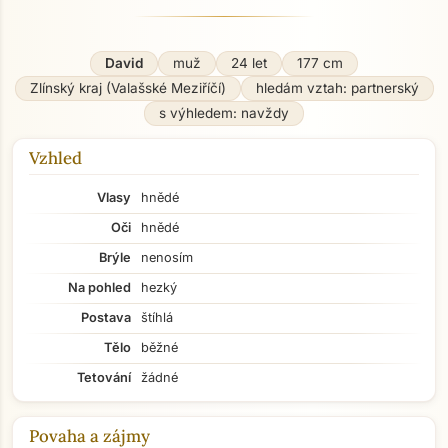
David
muž
24 let
177 cm
Zlínský kraj (Valašské Meziříčí)
hledám vztah: partnerský
s výhledem: navždy
Vzhled
Vlasy
hnědé
Oči
hnědé
Brýle
nenosím
Na pohled
hezký
Postava
štíhlá
Tělo
běžné
Tetování
žádné
Povaha a zájmy