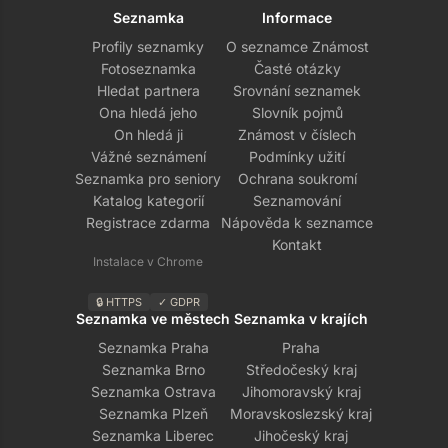
Seznamka
Informace
Profily seznamky
O seznamce Známost
Fotoseznamka
Časté otázky
Hledat partnera
Srovnání seznamek
Ona hledá jeho
Slovník pojmů
On hledá ji
Známost v číslech
Vážné seznámení
Podmínky užití
Seznamka pro seniory
Ochrana soukromí
Katalog kategorií
Seznamování
Registrace zdarma
Nápověda k seznamce
Kontakt
Instalace v Chrome
🔒 HTTPS
✓ GDPR
Seznamka ve městech
Seznamka v krajích
Seznamka Praha
Praha
Seznamka Brno
Středočeský kraj
Seznamka Ostrava
Jihomoravský kraj
Seznamka Plzeň
Moravskoslezský kraj
Seznamka Liberec
Jihočeský kraj