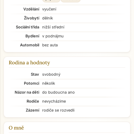
Vzdělání
vyučení
Živobytí
dělník
Sociální třída
nižší střední
Bydlení
v podnájmu
Automobil
bez auta
Rodina a hodnoty
Stav
svobodný
Potomci
několik
Názor na děti
do budoucna ano
Rodiče
nevycházíme
Zázemí
rodiče se rozvedli
O mně
Přejít na hlavní obsah