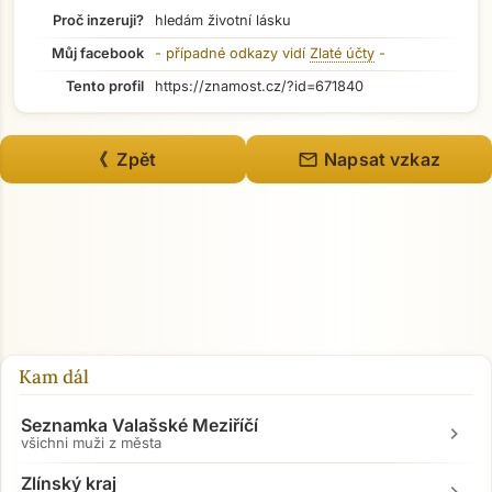
Proč inzeruji?
hledám životní lásku
Můj facebook
- případné odkazy vidí
Zlaté účty
-
Tento profil
https://znamost.cz/?id=671840
mail
《 Zpět
Napsat vzkaz
Kam dál
Seznamka Valašské Meziříčí
chevron_right
všichni muži z města
Zlínský kraj
chevron_right