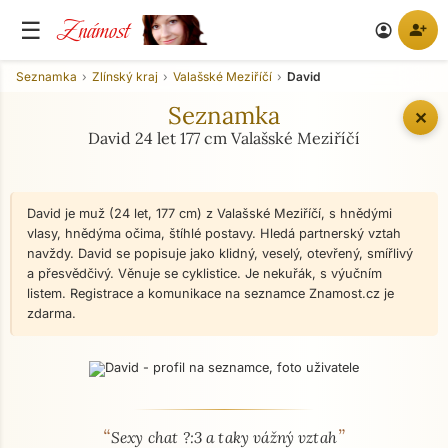
Známost
☰
person_add
account_circle
Seznamka
Zlínský kraj
Valašské Meziříčí
David
Seznamka
✕
David 24 let 177 cm Valašské Meziříčí
David je muž (24 let, 177 cm) z Valašské Meziříčí, s hnědými
vlasy, hnědýma očima, štíhlé postavy. Hledá partnerský vztah
navždy. David se popisuje jako klidný, veselý, otevřený, smířlivý
a přesvědčivý. Věnuje se cyklistice. Je nekuřák, s výučním
listem. Registrace a komunikace na seznamce Znamost.cz je
zdarma.
“
”
O mně - seznamka profil
Sexy chat ?:3 a taky vážný vztah