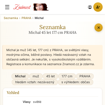
Známost
☰
person_add
account_circle
Seznamka
PRAHA
Michal
Seznamka
✕
Michal 45 let 177 cm PRAHA
Michal je muž (45 let, 177 cm) z PRAHA, se světlými vlasy,
modrýma očima, běžné postavy. Hledá nezávazný vztah na
občasná setkání. Je nekuřák, s vysokoškolským vzděláním.
Registrace a komunikace na seznamce Znamost.cz je zdarma.
Michal
muž
45 let
177 cm
PRAHA
hledám vztah: nezávazný
s výhledem: občas
Vzhled
Vlasy
světlé