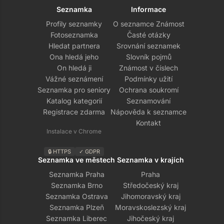
Seznamka
Informace
Profily seznamky
O seznamce Známost
Fotoseznamka
Časté otázky
Hledat partnera
Srovnání seznamek
Ona hledá jeho
Slovník pojmů
On hledá ji
Známost v číslech
Vážné seznámení
Podmínky užití
Seznamka pro seniory
Ochrana soukromí
Katalog kategorií
Seznamování
Registrace zdarma
Nápověda k seznamce
Kontakt
Instalace v Chrome
🔒 HTTPS
✓ GDPR
Seznamka ve městech
Seznamka v krajích
Seznamka Praha
Praha
Seznamka Brno
Středočeský kraj
Seznamka Ostrava
Jihomoravský kraj
Seznamka Plzeň
Moravskoslezský kraj
Seznamka Liberec
Jihočeský kraj