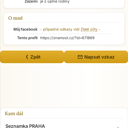
Zázemí
je z úplné rodiny
O mně
Můj facebook
- případné odkazy vidí
Zlaté účty
-
Tento profil
https://znamost.cz/?id=671869
mail
《 Zpět
Napsat vzkaz
Kam dál
Seznamka PRAHA
Přejít na hlavní obsah