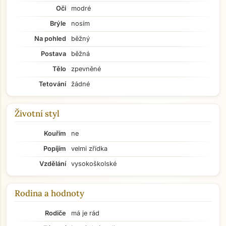
Oči
modré
Brýle
nosím
Na pohled
běžný
Postava
běžná
Tělo
zpevněné
Tetování
žádné
Životní styl
Kouřím
ne
Popíjím
velmi zřídka
Vzdělání
vysokoškolské
Rodina a hodnoty
Rodiče
má je rád