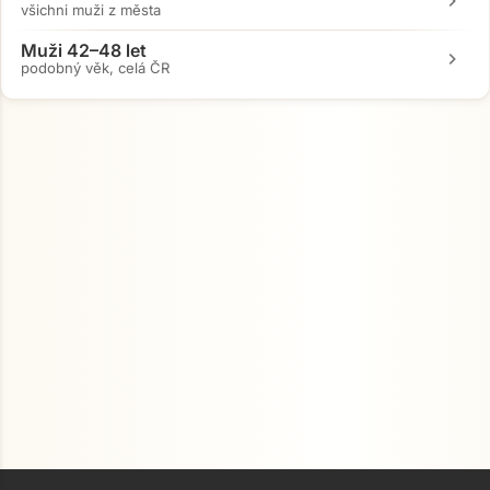
chevron_right
všichni muži z města
Muži 42–48 let
chevron_right
podobný věk, celá ČR