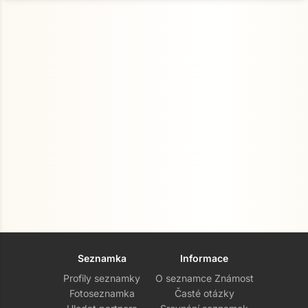
Seznamka
Informace
Profily seznamky
O seznamce Známost
Fotoseznamka
Časté otázky