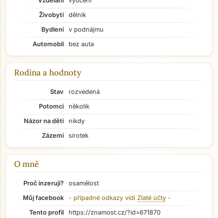
Vzdělání
vyučení
Živobytí
dělník
Bydlení
v podnájmu
Automobil
bez auta
Rodina a hodnoty
Stav
rozvedená
Potomci
několik
Názor na děti
nikdy
Zázemí
sirotek
O mně
Proč inzeruji?
osamělost
Přejít na hlavní obsah
Můj facebook
- případné odkazy vidí
Zlaté účty
-
Tento profil
https://znamost.cz/?id=671870