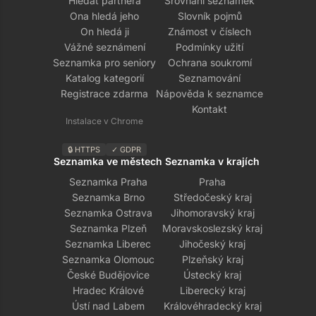
Hledat partnera
Srovnání seznamek
Ona hledá jeho
Slovník pojmů
On hledá ji
Známost v číslech
Vážné seznámení
Podmínky užití
Seznamka pro seniory
Ochrana soukromí
Katalog kategorií
Seznamování
Registrace zdarma
Nápověda k seznamce
Kontakt
Instalace v Chrome
🔒 HTTPS
✓ GDPR
Seznamka ve městech
Seznamka v krajích
Seznamka Praha
Praha
Seznamka Brno
Středočeský kraj
Seznamka Ostrava
Jihomoravský kraj
Seznamka Plzeň
Moravskoslezský kraj
Seznamka Liberec
Jihočeský kraj
Seznamka Olomouc
Plzeňský kraj
České Budějovice
Ústecký kraj
Hradec Králové
Liberecký kraj
Ústí nad Labem
Královéhradecký kraj