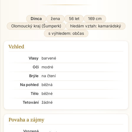
Dinca
žena
56 let
169 cm
Olomoucký kraj (Šumperk)
hledám vztah: kamarádský
s výhledem: občas
Vzhled
Vlasy
barvené
Oči
modré
Brýle
na čtení
Na pohled
běžná
Tělo
běžné
Tetování
žádné
Povaha a zájmy
Vrozená