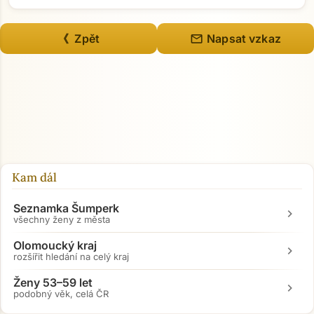
mail
《 Zpět
Napsat vzkaz
Kam dál
Seznamka Šumperk
chevron_right
všechny ženy z města
Olomoucký kraj
chevron_right
rozšířit hledání na celý kraj
Ženy 53–59 let
chevron_right
podobný věk, celá ČR