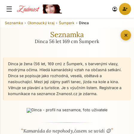
Známost
☰
person_add
account_circle
Seznamka
Olomoucký kraj
Šumperk
Dinca
Seznamka
✕
Dinca 56 let 169 cm Šumperk
Dinca je žena (56 let, 169 cm) z Šumperk, s barvenými vlasy,
modrýma očima. Hledá kamarádský vztah na občasná setkání.
Dinca se popisuje jako rozhodná, veselá, obětavá a
naslouchající. Mezi její zájmy patří tanec, jízda na kole a kina.
Věnuje se plavání a turistice. Je s výučním listem. Registrace a
komunikace na seznamce Znamost.cz je zdarma.
“
”
O mně - seznamka profil
Kamaráda do nepohody,časem se uvidí 😉