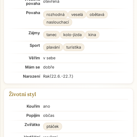
otevřená
povaha
Povaha
rozhodná
veselá
obětavá
naslouchací
Zájmy
tanec
kolo-jízda
kina
Sport
plavání
turistika
Věřím
v sebe
Mám se
dobře
Narození
Rak
(22.6.-22.7.)
Životní styl
Kouřím
ano
Popíjím
občas
Zvířátko
ptáček