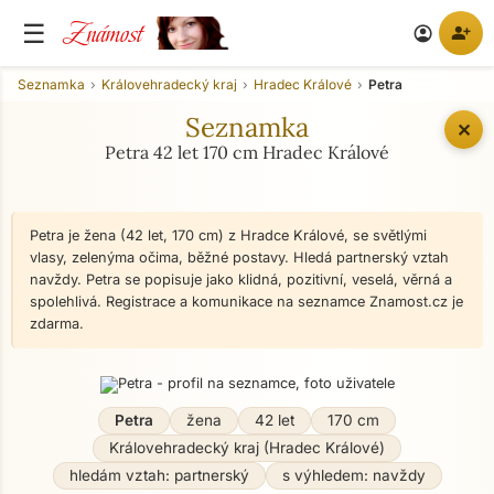
Známost
☰
person_add
account_circle
Seznamka
Královehradecký kraj
Hradec Králové
Petra
Seznamka
✕
Petra 42 let 170 cm Hradec Králové
Petra je žena (42 let, 170 cm) z Hradce Králové, se světlými
vlasy, zelenýma očima, běžné postavy. Hledá partnerský vztah
navždy. Petra se popisuje jako klidná, pozitivní, veselá, věrná a
spolehlivá. Registrace a komunikace na seznamce Znamost.cz je
zdarma.
Petra
žena
42 let
170 cm
Královehradecký kraj (Hradec Králové)
hledám vztah: partnerský
s výhledem: navždy