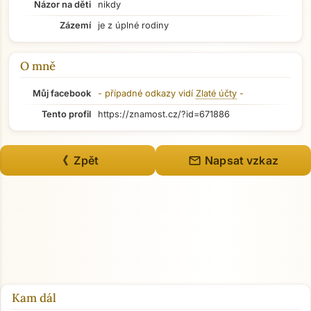
Názor na děti
nikdy
Zázemí
je z úplné rodiny
O mně
Můj facebook
- případné odkazy vidí
Zlaté účty
-
Tento profil
https://znamost.cz/?id=671886
mail
《 Zpět
Napsat vzkaz
Přejít na hlavní obsah
Kam dál