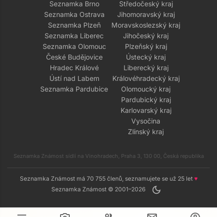
Seznamka Brno
Středočeský kraj
Seznamka Ostrava
Jihomoravský kraj
Seznamka Plzeň
Moravskoslezský kraj
Seznamka Liberec
Jihočeský kraj
Seznamka Olomouc
Plzeňský kraj
České Budějovice
Ústecký kraj
Hradec Králové
Liberecký kraj
Ústí nad Labem
Královéhradecký kraj
Seznamka Pardubice
Olomoucký kraj
Pardubický kraj
Karlovarský kraj
Vysočina
Zlínský kraj
Seznamka Známost sídlí na Vinohradech, Praha 3, 130 00, Česká republika
Seznamka Známost má 70 755 členů, seznamujete se už 25 let
♥
dark_mode
Seznamka Známost © 2001–2026