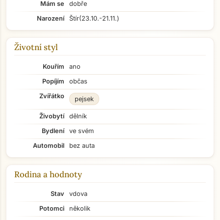
Mám se
dobře
Narození
Štír
(23.10.-21.11.)
Životní styl
Kouřím
ano
Popíjím
občas
Zvířátko
pejsek
Živobytí
dělník
Bydlení
ve svém
Automobil
bez auta
Rodina a hodnoty
Stav
vdova
Potomci
několik