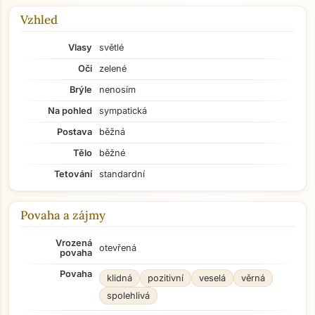
Vzhled
Vlasy
světlé
Oči
zelené
Brýle
nenosím
Na pohled
sympatická
Postava
běžná
Tělo
běžné
Tetování
standardní
Povaha a zájmy
Vrozená
otevřená
povaha
Povaha
klidná
pozitivní
veselá
věrná
spolehlivá