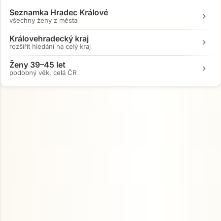
Seznamka Hradec Králové
chevron_right
všechny ženy z města
Královehradecký kraj
chevron_right
rozšířit hledání na celý kraj
Ženy 39–45 let
chevron_right
podobný věk, celá ČR