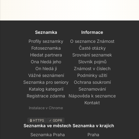
Seznamka
Informace
Profily seznamky
O seznamce Známost
Fotoseznamka
Časté otázky
Hledat partnera
Srovnání seznamek
Ona hledá jeho
Slovník pojmů
On hledá ji
Známost v číslech
Vážné seznámení
Podmínky užití
Seznamka pro seniory
Ochrana soukromí
Katalog kategorií
Seznamování
Registrace zdarma
Nápověda k seznamce
Kontakt
Instalace v Chrome
🔒 HTTPS
✓ GDPR
Seznamka ve městech
Seznamka v krajích
Seznamka Praha
Praha