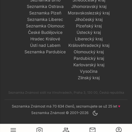
Seznamka Ostrava
Jihomoravský kraj
Seznamka Plzeň
Moravskoslezský kraj
Seznamka Liberec
Jihočeský kraj
Seznamka Olomouc
Plzeňský kraj
České Budějovice
Ústecký kraj
Hradec Králové
Liberecký kraj
Ústí nad Labem
Královéhradecký kraj
Seznamka Pardubice
Olomoucký kraj
Pardubický kraj
Karlovarský kraj
Vysočina
Zlínský kraj
Seznamka Známost sídlí na Vinohradech, Praha 3, 130 00, Česká republika
Seznamka Známost má 70 634 členů, seznamujete se už 25 let
♥
dark_mode
Seznamka Známost © 2001–2026
menu
camera_alt
group
mail
account_circle