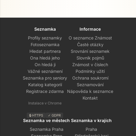
Seznamka
Informace
Profily seznamky
O seznamce Známost
Fotoseznamka
Časté otázky
Hledat partnera
Srovnání seznamek
Ona hledá jeho
Slovník pojmů
On hledá ji
Známost v číslech
Vážné seznámení
Podmínky užití
Seznamka pro seniory
Ochrana soukromí
Katalog kategorií
Seznamování
Registrace zdarma
Nápověda k seznamce
Kontakt
Instalace v Chrome
🔒 HTTPS
✓ GDPR
Seznamka ve městech
Seznamka v krajích
Seznamka Praha
Praha
Seznamka Brno
Středočeský kraj