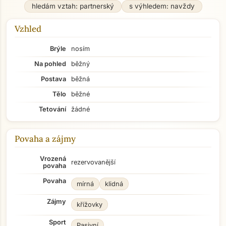
hledám vztah: partnerský
s výhledem: navždy
Vzhled
Brýle
nosím
Na pohled
běžný
Postava
běžná
Tělo
běžné
Tetování
žádné
Povaha a zájmy
Vrozená
rezervovanější
povaha
Povaha
mírná
klidná
Zájmy
křížovky
Sport
Pasivní