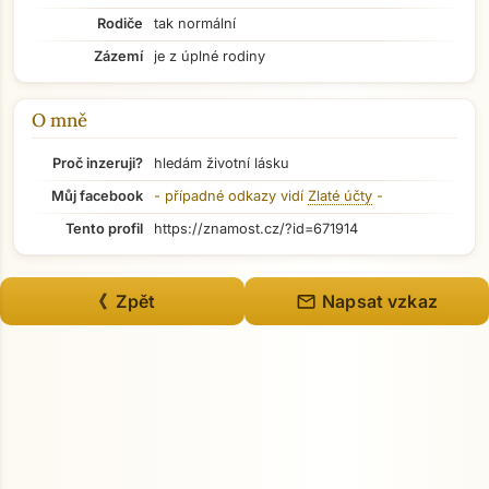
Rodiče
tak normální
Zázemí
je z úplné rodiny
O mně
Proč inzeruji?
hledám životní lásku
Můj facebook
- případné odkazy vidí
Zlaté účty
-
Tento profil
https://znamost.cz/?id=671914
Přejít na hlavní obsah
mail
《 Zpět
Napsat vzkaz