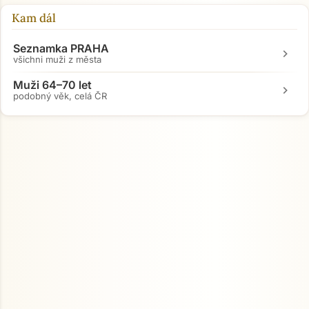
Kam dál
Seznamka PRAHA
chevron_right
všichni muži z města
Muži 64–70 let
chevron_right
podobný věk, celá ČR