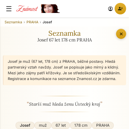
Známost
☰
person_add
account_circle
Seznamka
PRAHA
Josef
Seznamka
✕
Josef 67 let 178 cm PRAHA
Josef je muž (67 let, 178 cm) z PRAHA, běžné postavy. Hledá
partnerský vztah navždy. Josef se popisuje jako mírný a klidný.
Mezi jeho zájmy patří křížovky. Je se středoškolským vzděláním.
Registrace a komunikace na seznamce Znamost.cz je zdarma.
“
”
O mně - seznamka profil
Starší muž hleda ženu Ústecký kraj
Josef
muž
67 let
178 cm
PRAHA