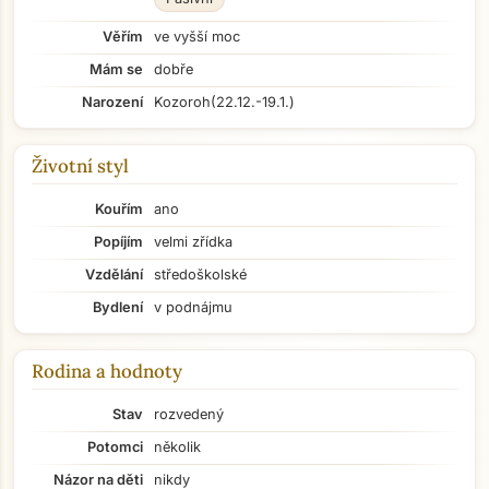
Věřím
ve vyšší moc
Mám se
dobře
Narození
Kozoroh
(22.12.-19.1.)
Životní styl
Kouřím
ano
Popíjím
velmi zřídka
Vzdělání
středoškolské
Bydlení
v podnájmu
Rodina a hodnoty
Stav
rozvedený
Potomci
několik
Názor na děti
nikdy