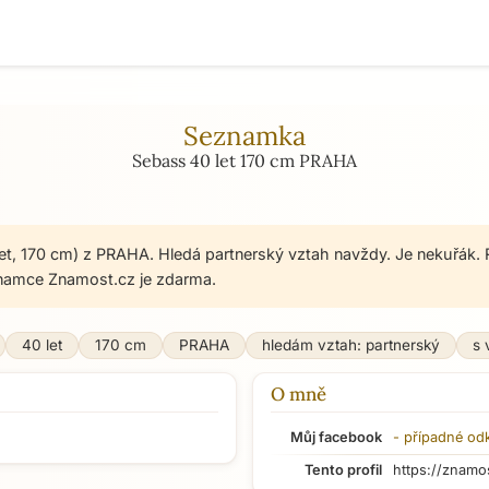
Seznamka
Sebass 40 let 170 cm PRAHA
et, 170 cm) z PRAHA. Hledá partnerský vztah navždy. Je nekuřák. 
namce Znamost.cz je zdarma.
40 let
170 cm
PRAHA
hledám vztah: partnerský
s 
O mně
Můj facebook
- případné od
Tento profil
https://znamo