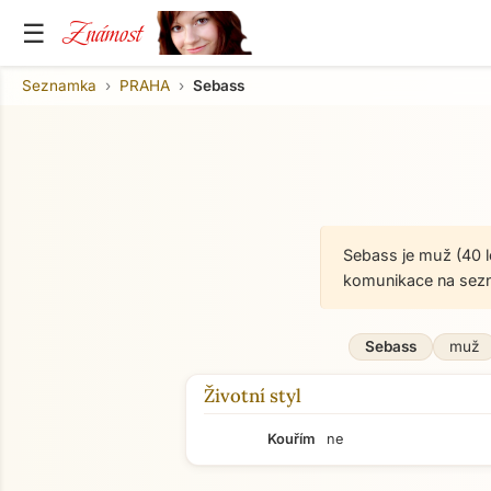
Známost
☰
Seznamka
PRAHA
Sebass
Sebass je muž (40 l
komunikace na sez
Sebass
muž
Životní styl
Kouřím
ne