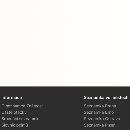
Informace
Seznamka ve městech
O seznamce Známost
Seznamka Praha
Časté otázky
Seznamka Brno
Srovnání seznamek
Seznamka Ostrava
Slovník pojmů
Seznamka Plzeň