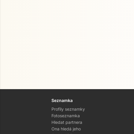
Seznamka
Profily seznamky
Fotoseznamka
Hledat partnera
Ona hledá jeho