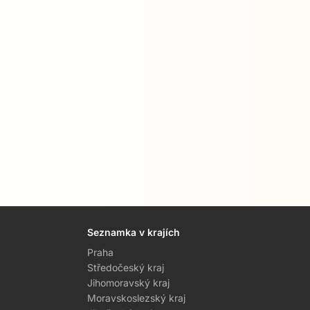
Seznamka v krajích
Praha
Středočeský kraj
Jihomoravský kraj
Moravskoslezský kraj