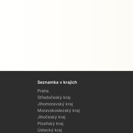
Seznamka v krajích
Praha
Středočeský kraj
Jihomoravský kraj
Moravskoslezský kraj
Jihočeský kraj
Plzeňský kraj
Ústecký kraj