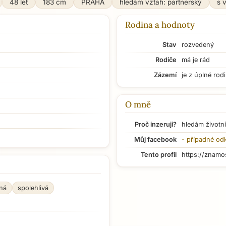
48 let
183 cm
PRAHA
hledám vztah: partnerský
s 
Rodina a hodnoty
Stav
rozvedený
Rodiče
má je rád
Zázemí
je z úplné rod
O mně
Proč inzeruji?
hledám životní
Můj facebook
- případné od
Tento profil
https://znamo
ná
spolehlivá