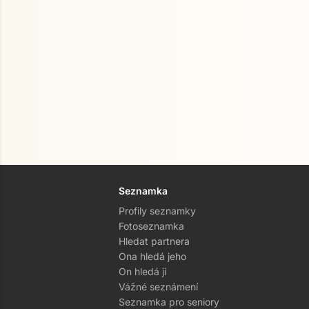
Seznamka
Profily seznamky
Fotoseznamka
Hledat partnera
Ona hledá jeho
On hledá ji
Vážné seznámení
Seznamka pro seniory