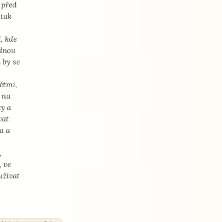
e před
 tak
, kde
ednou
 by se
ětmi,
 na
ky a
vat
a a
,
, ve
užívat