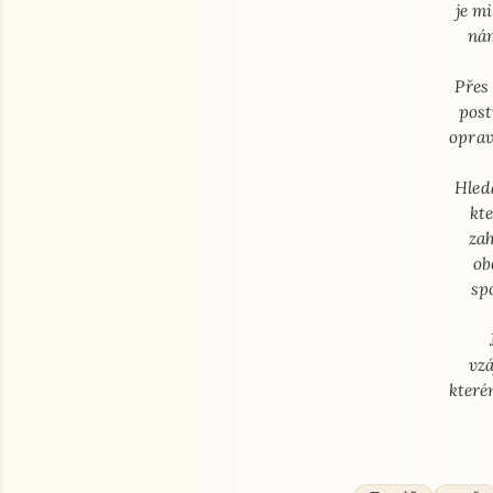
je mi
nám
Přes
post
oprav
Hled
kt
zah
ob
sp
vzá
které