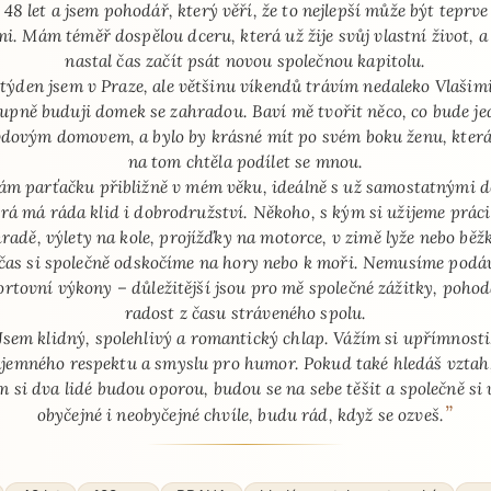
 48 let a jsem pohodář, který věří, že to nejlepší může být teprv
i. Mám téměř dospělou dceru, která už žije svůj vlastní život, a
nastal čas začít psát novou společnou kapitolu.
 týden jsem v Praze, ale většinu víkendů trávím nedaleko Vlašimi
upně buduji domek se zahradou. Baví mě tvořit něco, co bude j
dovým domovem, a bylo by krásné mít po svém boku ženu, která
na tom chtěla podílet se mnou.
ám parťačku přibližně v mém věku, ideálně s už samostatnými d
erá má ráda klid i dobrodružství. Někoho, s kým si užijeme práci
radě, výlety na kole, projížďky na motorce, v zimě lyže nebo běž
čas si společně odskočíme na hory nebo k moři. Nemusíme podá
ortovní výkony – důležitější jsou pro mě společné zážitky, pohod
radost z času stráveného spolu.
Jsem klidný, spolehlivý a romantický chlap. Vážím si upřímnosti
jemného respektu a smyslu pro humor. Pokud také hledáš vztah
m si dva lidé budou oporou, budou se na sebe těšit a společně si 
”
obyčejné i neobyčejné chvíle, budu rád, když se ozveš.