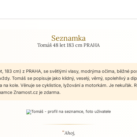
Seznamka
Tomáš 48 let 183 cm PRAHA
et, 183 cm) z PRAHA, se světlými vlasy, modrýma očima, běžné po
ždy. Tomáš se popisuje jako klidný, veselý, věrný, spolehlivý a di
da na kole. Věnuje se cyklistice, lyžování a motorkám. Je nekuřák. 
namce Znamost.cz je zdarma.
“
 - seznamka profil
Ahoj,