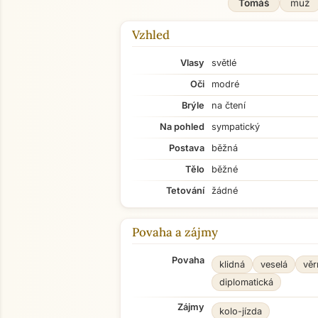
Tomáš
muž
Vzhled
Vlasy
světlé
Oči
modré
Brýle
na čtení
Na pohled
sympatický
Postava
běžná
Tělo
běžné
Tetování
žádné
Povaha a zájmy
Povaha
klidná
veselá
věr
diplomatická
Zájmy
kolo-jízda