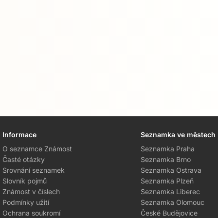
Informace
Seznamka ve městech
O seznamce Známost
Seznamka Praha
Časté otázky
Seznamka Brno
Srovnání seznamek
Seznamka Ostrava
Slovník pojmů
Seznamka Plzeň
Známost v číslech
Seznamka Liberec
Podmínky užití
Seznamka Olomouc
Ochrana soukromí
České Budějovice