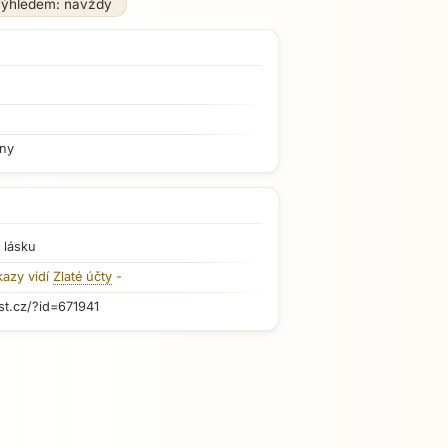
výhledem: navždy
iny
 lásku
kazy vidí
Zlaté účty
-
st.cz/?id=671941