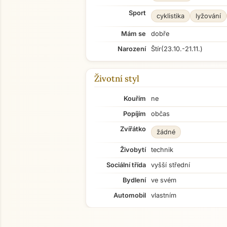
Sport
cyklistika
lyžování
Mám se
dobře
Narození
Štír
(23.10.-21.11.)
Životní styl
Kouřím
ne
Popíjím
občas
Zvířátko
žádné
Živobytí
technik
Sociální třída
vyšší střední
Bydlení
ve svém
Automobil
vlastním