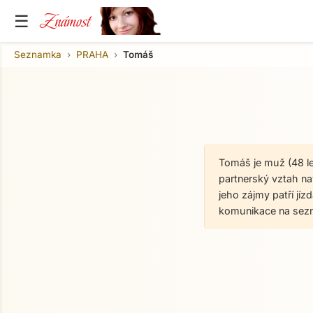
Známost
☰
Seznamka
PRAHA
Tomáš
Tomáš je muž (48 l
partnerský vztah nav
jeho zájmy patří jíz
komunikace na sez
O mně