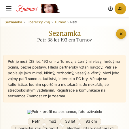
Známost
☰
person_add
account_circle
Seznamka
Liberecký kraj
Turnov
Petr
Seznamka
✕
Petr 38 let 193 cm Turnov
Petr je muž (38 let, 193 cm) z Turnov, s černými vlasy, hnědýma
očima, běžné postavy. Hledá partnerský vztah navždy. Petr se
popisuje jako mírný, klidný, rozhodný, veselý a věrný. Mezi jeho
zájmy patří samota, kutilství, internet a PC hry. Věnuje se
kulturistice, lodním sportům a motokárám. Je nekuřák, se
středoškolským vzděláním. Registrace a komunikace na
seznamce Znamost.cz je zdarma.
Petr
muž
38 let
193 cm
Liberecký kraj (Turnov)
hledám vztah: partnerský