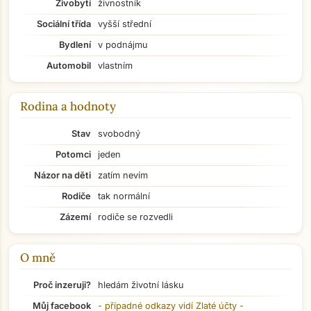
Živobytí
živnostník
Sociální třída
vyšší střední
Bydlení
v podnájmu
Automobil
vlastním
Rodina a hodnoty
Stav
svobodný
Potomci
jeden
Názor na děti
zatím nevím
Rodiče
tak normální
Zázemí
rodiče se rozvedli
O mně
Proč inzeruji?
hledám životní lásku
Přejít na hlavní obsah
Můj facebook
- případné odkazy vidí
Zlaté účty
-