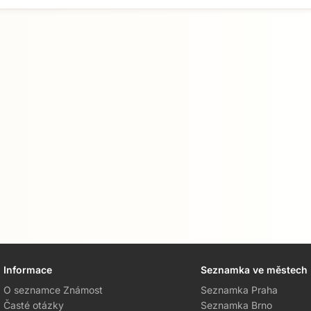
Přejít na hlavní obsah
Informace
Seznamka ve městech
O seznamce Známost
Seznamka Praha
Časté otázky
Seznamka Brno