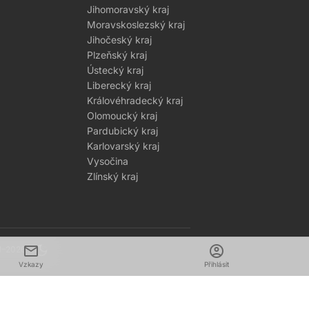
Jihomoravský kraj
Moravskoslezský kraj
Jihočeský kraj
Plzeňský kraj
Ústecký kraj
Liberecký kraj
Královéhradecký kraj
Olomoucký kraj
Pardubický kraj
Karlovarský kraj
Vysočina
Zlínský kraj
mail
dark_mode
account_circle
1–2026
Vzkazy
Přihlásit