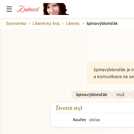
Známost
☰
Seznamka
Liberecký kraj
Liberec
špinavýblonďák
špinavýblonďák je m
a komunikace na se
špinavýblonďák
muž
Životní styl
Kouřím
občas