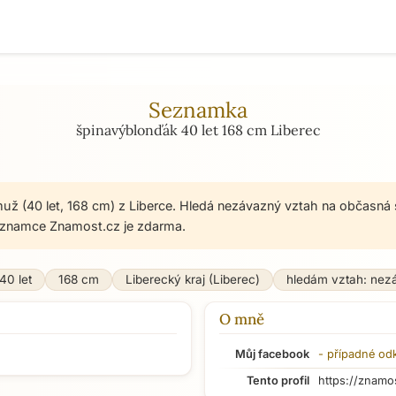
Seznamka
špinavýblonďák 40 let 168 cm Liberec
už (40 let, 168 cm) z Liberce. Hledá nezávazný vztah na občasná 
znamce Znamost.cz je zdarma.
40 let
168 cm
Liberecký kraj (Liberec)
hledám vztah: nez
O mně
Můj facebook
- případné od
Tento profil
https://znamo