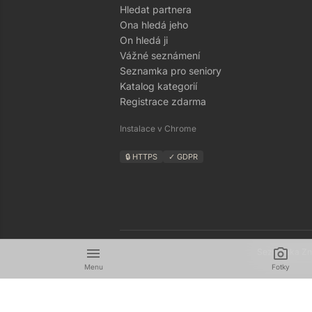
Hledat partnera
Ona hledá jeho
On hledá ji
Vážné seznámení
Seznamka pro seniory
Katalog kategorií
Registrace zdarma
Instalace v Chrome
🔒 HTTPS
✓ GDPR
menu
camera_alt
Seznamka Zná
Menu
Fotky