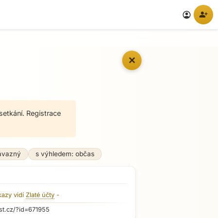
person_add
account_circle
✕
setkání. Registrace
ávazný
s výhledem: občas
kazy vidí
Zlaté účty
-
st.cz/?id=671955