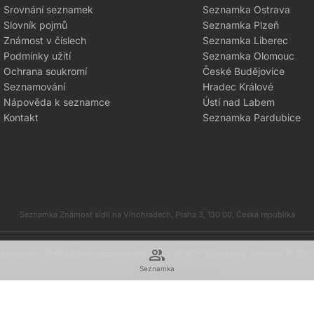
Srovnání seznamek
Seznamka Ostrava
Slovník pojmů
Seznamka Plzeň
Známost v číslech
Seznamka Liberec
Podmínky užití
Seznamka Olomouc
Ochrana soukromí
České Budějovice
Seznamování
Hradec Králové
Nápověda k seznamce
Ústí nad Labem
Kontakt
Seznamka Pardubice
Seznamka Známost sídlí na Vinohradech, Praha 3, 130 00, Česká republika
group
most má 70 653 členů, seznamujete se už 25 let
♥
Seznamka Známost © 200
Seznamka